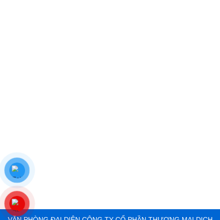
VĂN PHÒNG ĐẠI DIỆN CÔNG TY CỔ PHẦN THƯƠNG MẠI DỊCH