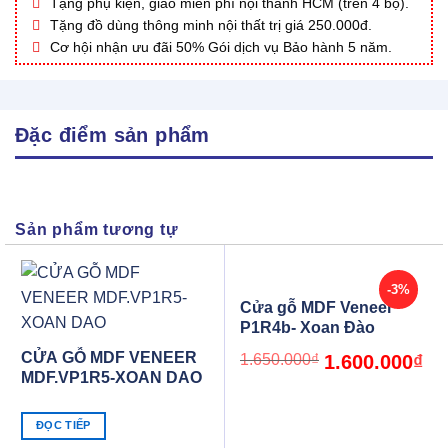
Tặng phụ kiện, giao miễn phí nội thành HCM (trên 4 bộ).
Tặng đồ dùng thông minh nội thất trị giá 250.000đ.
Cơ hội nhận ưu đãi 50% Gói dịch vụ Bảo hành 5 năm.
Đặc điểm sản phẩm
Sản phẩm tương tự
-3%
Cửa gỗ MDF Veneer
P1R4b- Xoan Đào
CỬA GỖ MDF VENEER
Original
Cur
1.650.000
₫
1.600.000
₫
price
pric
MDF.VP1R5-XOAN DAO
was:
is:
1.650.000₫.
1.6
ĐỌC TIẾP