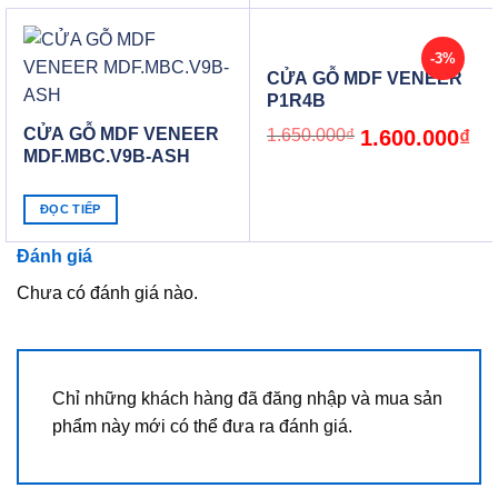
-3%
CỬA GỖ MDF VENEER
P1R4B
CỬA GỖ MDF VENEER
Original
Cur
1.650.000
₫
1.600.000
₫
price
pric
MDF.MBC.V9B-ASH
was:
is:
1.650.000₫.
1.6
ĐỌC TIẾP
Đánh giá
Chưa có đánh giá nào.
Chỉ những khách hàng đã đăng nhập và mua sản
phẩm này mới có thể đưa ra đánh giá.