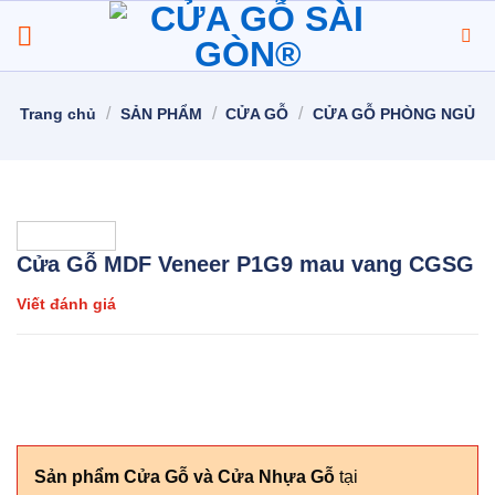
Chuyển
đến
nội
dung
/
/
/
Trang chủ
SẢN PHẨM
CỬA GỖ
CỬA GỖ PHÒNG NGỦ
Cửa Gỗ MDF Veneer P1G9 mau vang CGSG
Viết đánh giá
Sản phẩm Cửa Gỗ và Cửa Nhựa Gỗ
tại