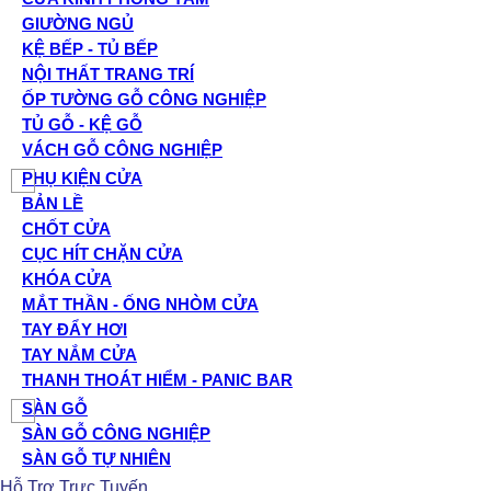
GIƯỜNG NGỦ
KỆ BẾP - TỦ BẾP
NỘI THẤT TRANG TRÍ
ỐP TƯỜNG GỖ CÔNG NGHIỆP
TỦ GỖ - KỆ GỖ
VÁCH GỖ CÔNG NGHIỆP
PHỤ KIỆN CỬA
BẢN LỀ
CHỐT CỬA
CỤC HÍT CHẶN CỬA
KHÓA CỬA
MẮT THẦN - ỐNG NHÒM CỬA
TAY ĐẨY HƠI
TAY NẮM CỬA
THANH THOÁT HIỂM - PANIC BAR
SÀN GỖ
SÀN GỖ CÔNG NGHIỆP
SÀN GỖ TỰ NHIÊN
Hỗ Trợ Trực Tuyến