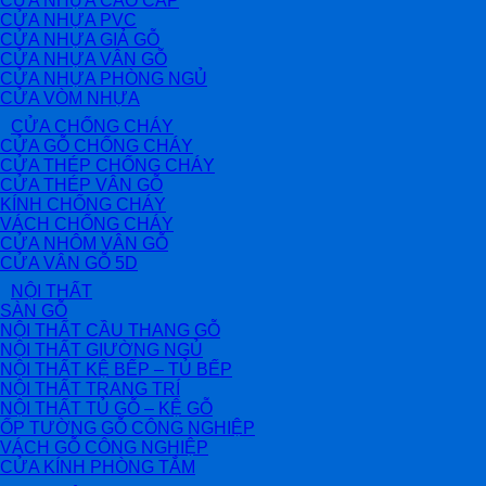
CỬA NHỰA CAO CẤP
CỬA NHỰA PVC
CỬA NHỰA GIẢ GỖ
CỬA NHỰA VÂN GỖ
CỬA NHỰA PHÒNG NGỦ
CỬA VÒM NHỰA
CỬA CHỐNG CHÁY
CỬA GỖ CHỐNG CHÁY
CỬA THÉP CHỐNG CHÁY
CỬA THÉP VÂN GỖ
KÍNH CHỐNG CHÁY
VÁCH CHỐNG CHÁY
CỬA NHÔM VÂN GỖ
CỬA VÂN GỖ 5D
NỘI THẤT
SÀN GỖ
NỘI THẤT CẦU THANG GỖ
NỘI THẤT GIƯỜNG NGỦ
NỘI THẤT KỆ BẾP – TỦ BẾP
NỘI THẤT TRANG TRÍ
NỘI THẤT TỦ GỖ – KỆ GỖ
ỐP TƯỜNG GỖ CÔNG NGHIỆP
VÁCH GỖ CÔNG NGHIỆP
CỬA KÍNH PHÒNG TẮM