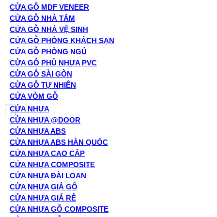
CỬA GỖ MDF VENEER
CỬA GỖ NHÀ TẮM
CỬA GỖ NHÀ VỆ SINH
CỬA GỖ PHÒNG KHÁCH SẠN
CỬA GỖ PHÒNG NGỦ
CỬA GỖ PHỦ NHỰA PVC
CỬA GỖ SÀI GÒN
CỬA GỖ TỰ NHIÊN
CỬA VÒM GỖ
CỬA NHỰA
CỬA NHỰA @DOOR
CỬA NHỰA ABS
CỬA NHỰA ABS HÀN QUỐC
CỬA NHỰA CAO CẤP
CỬA NHỰA COMPOSITE
CỬA NHỰA ĐÀI LOAN
CỬA NHỰA GIẢ GỖ
CỬA NHỰA GIÁ RẺ
CỬA NHỰA GỖ COMPOSITE