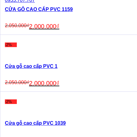
CỬA GỖ CAO CẤP PVC 1159
Original
Current
2.050.000
₫
2.000.000
₫
price
price
was:
is:
2.050.000₫.
2.000.000₫.
-2%
Cửa gỗ cao cấp PVC 1
Original
Current
2.050.000
₫
2.000.000
₫
price
price
was:
is:
2.050.000₫.
2.000.000₫.
-2%
Cửa gỗ cao cấp PVC 1039