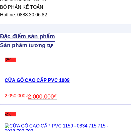
BỘ PHẬN KẾ TOÁN
Hotline: 0888.30.06.82
Đặc điểm sản phẩm
Sản phẩm tương tự
-2%
CỬA GỖ CAO CẤP PVC 1009
Original
Current
2.050.000
₫
2.000.000
₫
price
price
was:
is:
2.050.000₫.
2.000.000₫.
-2%