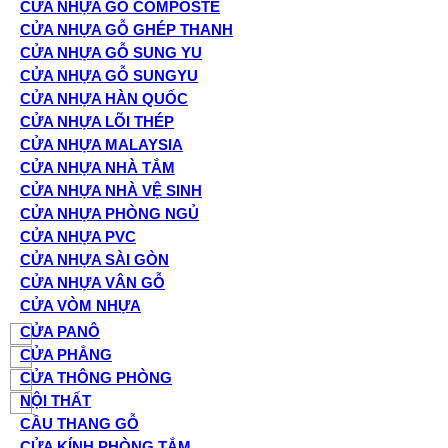
CỬA NHỰA GỖ COMPOSTE
CỬA NHỰA GỖ GHÉP THANH
CỬA NHỰA GỖ SUNG YU
CỬA NHỰA GỖ SUNGYU
CỬA NHỰA HÀN QUỐC
CỬA NHỰA LÕI THÉP
CỬA NHỰA MALAYSIA
CỬA NHỰA NHÀ TẮM
CỬA NHỰA NHÀ VỆ SINH
CỬA NHỰA PHÒNG NGỦ
CỬA NHỰA PVC
CỬA NHỰA SÀI GÒN
CỬA NHỰA VÂN GỖ
CỬA VÒM NHỰA
CỬA PANÔ
CỬA PHẲNG
CỬA THÔNG PHÒNG
NỘI THẤT
CẦU THANG GỖ
CỬA KÍNH PHÒNG TẮM