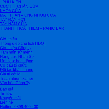
PHỤ KIỆN
CỤC HÍT CHẶN CỬA
KHÓA CỬA
MẮT THẦN – ỐNG NHÒM CỬA
TAY ĐẨY HƠI
TAY NẮM CỬA
THANH THOÁT HIỂM – PANIC BAR
Giới thiệu
Thông điệp chủ tịch HĐQT
Giới thiệu Công ty
Tầm nhìn sứ mệnh
Năng Lực Nhân Sự
Lĩnh vực hoạt động
Cơ cấu tổ chức
Đối tác khách hàng
Giá trị cốt lõi
Trách nhiệm xã hội
Văn hóa Công Ty
Báo giá
Tin tức
Khuyến mãi
Liên hệ
Hotline: 0899.400.400