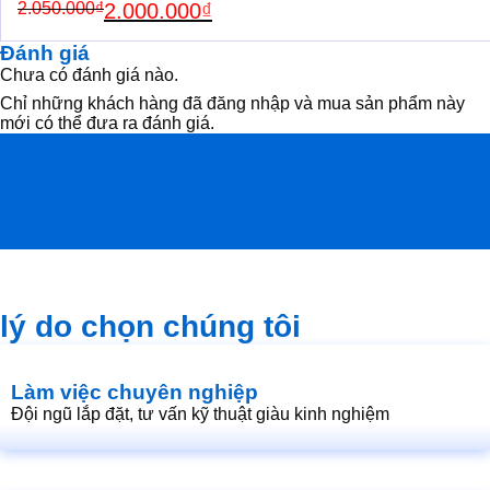
Original
Current
2.050.000
₫
2.000.000
₫
price
price
was:
is:
Đánh giá
2.050.000₫.
2.000.000₫.
Chưa có đánh giá nào.
Chỉ những khách hàng đã đăng nhập và mua sản phẩm này
mới có thể đưa ra đánh giá.
lý do chọn chúng tôi
Làm việc chuyên nghiệp
Đội ngũ lắp đặt, tư vấn kỹ thuật giàu kinh nghiệm