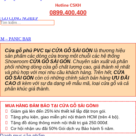
THẤT CẦU THANG GỖ
Viết đánh giá
Hotline CSKH
THẤT KỆ BẾP – TỦ BẾP
0899.400.400
THẤT TỦ GỖ – KỆ GỖ
 GỖ CÔNG NGHIỆP
Tìm
kiếm:
M – PANIC BAR
Cửa gỗ phủ PVC tại CỬA GỖ SÀI GÒN
là thương hiệu
sản phẩm các dòng cửa trong một chuỗi các hệ thống
Showroom
CỬA GỖ SÀI GÒN
. Chuyên sản xuất và phân
phối những dòng cửa gỗ chất lượng cao, giá thành rẻ nhất
và phù hợp với mọi nhu cầu khách hàng. Trên hết,
CỬA
GỖ SÀI GÒN
còn có những chính sách bán hàng
ƯU ĐÃI
CAO
đi kèm với sự đa dạng về mẫu mã, loại cửa gỗ và cả
phân khúc giá thành.
MUA HÀNG ĐẢM BẢO TẠI CỬA GỖ SÀI GÒN®
Giảm giá lên đến 25% khi thiết kế lắp đặt trọn gói.
Tặng phụ kiện, giao miễn phí nội thành HCM (trên 4 bộ).
Tặng đồ dùng thông minh nội thất trị giá 250.000đ.
Cơ hội nhận ưu đãi 50% Gói dịch vụ Bảo hành 5 năm.
Danh mục sản phẩm