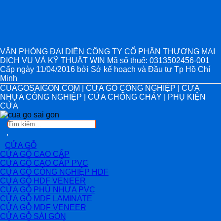
VĂN PHÒNG ĐẠI DIỆN CÔNG TY CỔ PHẦN THƯƠNG MẠI
DỊCH VỤ VÀ KỸ THUẬT WIN Mã số thuế: 0313502456-001
Cấp ngày 11/04/2016 bởi Sở kế hoạch và Đầu tư Tp Hồ Chí
Minh
CUAGOSAIGON.COM | CỬA GỖ CÔNG NGHIỆP | CỬA
NHỰA CÔNG NGHIỆP | CỬA CHỐNG CHÁY | PHỤ KIỆN
CỬA
Tìm
kiếm:
CỬA GỖ
CỬA GỖ CAO CẤP
CỬA GỖ CAO CẤP PVC
CỬA GỖ CÔNG NGHIỆP HDF
CỬA GỖ HDF VENEER
CỬA GỖ PHỦ NHỰA PVC
CỬA GỖ MDF LAMINATE
CỬA GỖ MDF VENEER
CỬA GỖ SÀI GÒN