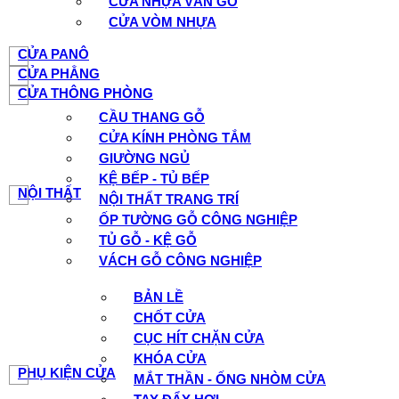
CỬA NHỰA VÂN GỖ
CỬA VÒM NHỰA
CỬA PANÔ
CỬA PHẲNG
CỬA THÔNG PHÒNG
CẦU THANG GỖ
CỬA KÍNH PHÒNG TẮM
GIƯỜNG NGỦ
KỆ BẾP - TỦ BẾP
NỘI THẤT
NỘI THẤT TRANG TRÍ
ỐP TƯỜNG GỖ CÔNG NGHIỆP
TỦ GỖ - KỆ GỖ
VÁCH GỖ CÔNG NGHIỆP
BẢN LỀ
CHỐT CỬA
CỤC HÍT CHẶN CỬA
KHÓA CỬA
PHỤ KIỆN CỬA
MẮT THẦN - ỐNG NHÒM CỬA