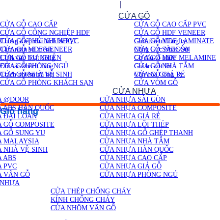
Chuyển
Tại sao chọn Cửa Gỗ Sài Gòn ?
|
Mua hàng đảm bảo tại
đến
Cửa Gỗ Sài Gòn
CỬA GỖ
nội
CỬA GỖ CAO CẤP
CỬA GỖ CAO CẤP PVC
dung
Giới thiệu
CỬA GỖ CÔNG NGHIỆP HDF
CỬA GỖ HDF VENEER
Thông điệp chủ tịch HĐQT
CỬA GỖ PHỦ NHỰA PVC
Giới thiệu Công ty
CỬA GỖ MDF LAMINATE
Tầm nhìn sứ mệnh
CỬA GỖ MDF VENEER
Năng Lực Nhân Sự
CỬA GỖ SÀI GÒN
Lĩnh vực hoạt động
CỬA GỖ TỰ NHIÊN
Cơ cấu tổ chức
CỬA GỖ MDF MELAMINE
Đối tác khách hàng
CỬA GỖ PHÒNG NGỦ
Giá trị cốt lõi
CỬA GỖ NHÀ TẮM
Trách nhiệm xã hội
CỬA GỖ NHÀ VỆ SINH
Văn hóa Công Ty
CỬA GỖ GIÁ RẺ
CỬA GỖ PHÒNG KHÁCH SẠN
CỬA VÒM GỖ
CỬA NHỰA
Liên hệ
A @DOOR
CỬA NHỰA SÀI GÒN
 ABS HÀN QUỐC
CỬA NHỰA COMPOSITE
Giỏ hàng
 ĐÀI LOAN
CỬA NHỰA GIÁ RẺ
 GỖ COMPOSITE
CỬA NHỰA LÕI THÉP
 GỖ SUNG YU
CỬA NHỰA GỖ GHÉP THANH
A MALAYSIA
CỬA NHỰA NHÀ TẮM
 NHÀ VỆ SINH
CỬA NHỰA HÀN QUỐC
 ABS
CỬA NHỰA CAO CẤP
 PVC
CỬA NHỰA GIẢ GỖ
 VÂN GỖ
CỬA NHỰA PHÒNG NGỦ
 NHỰA
CỬA THÉP CHỐNG CHÁY
KÍNH CHỐNG CHÁY
CỬA NHÔM VÂN GỖ