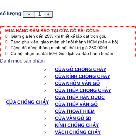
CỬA GỖ TỰ NHIÊN GTN 2A1 số lượng
MUA HÀNG ĐẢM BẢO TẠI CỬA GỖ SÀI GÒN®
Giảm giá lên đến 25% khi thiết kế lắp đặt trọn gói.
Tặng phụ kiện, giao miễn phí nội thành HCM (trên 4 bộ).
Tặng đồ dùng thông minh nội thất trị giá 250.000đ.
Cơ hội nhận ưu đãi 50% Gói dịch vụ Bảo hành 5 năm.
Danh mục sản phẩm
CỬA GỖ CHỐNG CHÁY
CỬA KÍNH CHỐNG CHÁY
CỬA NHÔM VÂN GỖ
CỬA THÉP CHỐNG CHÁY
CỬA THÉP HÀN QUỐC
CỬA CHỐNG CHÁY
CỬA THÉP VÂN GỖ
CỬA THOÁT HIỂM
CỬA VÂN GỖ 5D
KÍNH CHỐNG CHÁY
VÁCH CHỐNG CHÁY