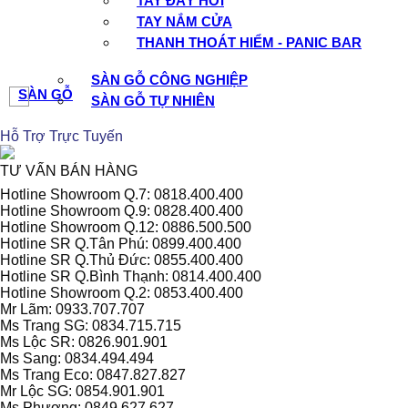
TAY ĐẨY HƠI
TAY NẮM CỬA
THANH THOÁT HIỂM - PANIC BAR
SÀN GỖ CÔNG NGHIỆP
SÀN GỖ
SÀN GỖ TỰ NHIÊN
Hỗ Trợ Trực Tuyến
TƯ VẤN BÁN HÀNG
Hotline Showroom Q.7: 0818.400.400
Hotline Showroom Q.9: 0828.400.400
Hotline Showroom Q.12: 0886.500.500
Hotline SR Q.Tân Phú: 0899.400.400
Hotline SR Q.Thủ Đức: 0855.400.400
Hotline SR Q.Bình Thạnh: 0814.400.400
Hotline Showroom Q.2: 0853.400.400
Mr Lãm: 0933.707.707
Ms Trang SG: 0834.715.715
Ms Lộc SR: 0826.901.901
Ms Sang: 0834.494.494
Ms Trang Eco: 0847.827.827
Mr Lộc SG: 0854.901.901
Ms Phượng: 0849.627.627