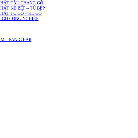
THẤT CẦU THANG GỖ
THẤT KỆ BẾP – TỦ BẾP
THẤT TỦ GỖ – KỆ GỖ
 GỖ CÔNG NGHIỆP
M – PANIC BAR