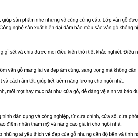
 giúp sản phẩm nhẹ nhưng vô cùng cứng cáp. Lớp vân gỗ được
Công nghệ sản xuất hiện đại đảm bảo màu sắc vân gỗ không bị
gỉ sét và chịu được mọi điều kiện thời tiết khắc nghiệt. Điều
nhôm vân gỗ mang lại vẻ đẹp ấm cúng, sang trọng mà không cần
 và cách âm tốt, giúp tiết kiệm năng lượng cho ngôi nhà.
nh, mối mọt hay mục nát như cửa gỗ, dễ dàng vệ sinh và bảo d
t
 trình dân dụng và công nghiệp, từ cửa chính, cửa sổ, cửa p
 tạo điểm nhấn thẩm mỹ và nâng cao giá trị cho ngôi nhà.
 những ai yêu thích vẻ đẹp của gỗ nhưng cần độ bền và tính n