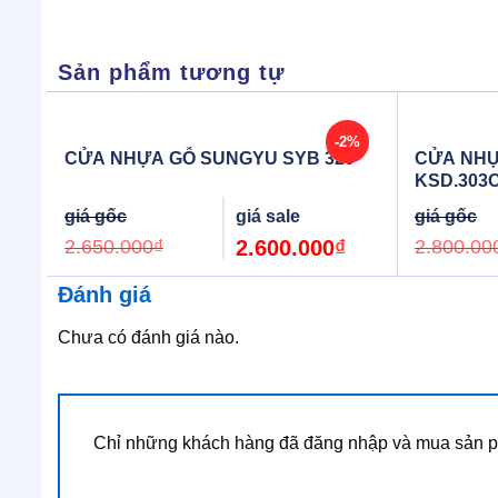
Sản phẩm tương tự
-2%
CỬA NHỰA GỖ SUNGYU SYB 329
CỬA NHỰ
KSD.303
Original
Current
price
price
was:
is:
2.650.000
₫
2.600.000
₫
2.800.00
2.650.000₫.
2.600.000₫.
Đánh giá
Chưa có đánh giá nào.
Chỉ những khách hàng đã đăng nhập và mua sản ph