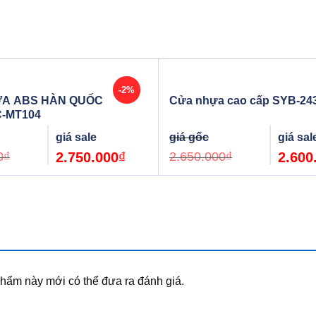
-2%
A ABS HÀN QUỐC
Cửa nhựa cao cấp SYB-24
C-MT104
Original
Current
Original
price
price
price
was:
is:
was:
0
₫
2.750.000
₫
2.650.000
₫
2.600
2.800.000₫.
2.750.000₫.
2.650.000
ẩm này mới có thể đưa ra đánh giá.