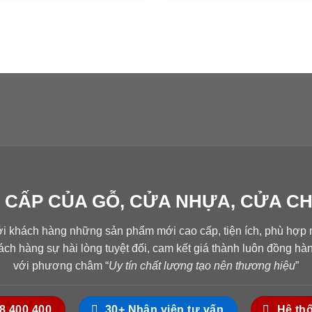
 CẤP CỦA GỖ, CỬA NHỰA, CỬA C
ới khách hàng những sản phẩm mới cao cấp, tiện ích, phù hợp n
ch hàng sự hài lòng tuyệt đối, cam kết giá thành luôn đồng h
với phương châm “
Uy tín chất lượng tạo nên thương hiệu
”
18.400.400
30+ Nhân viên tư vấn
Hệ th