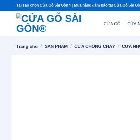
Chuyển
Tại sao chọn Cửa Gỗ Sài Gòn ?
|
Mua hàng đảm bảo tại Cửa Gỗ Sài G
đến
nội
CỬA GỖ
CỬA 
dung
/
/
/
Trang chủ
SẢN PHẨM
CỬA CHỐNG CHÁY
CỬA NH