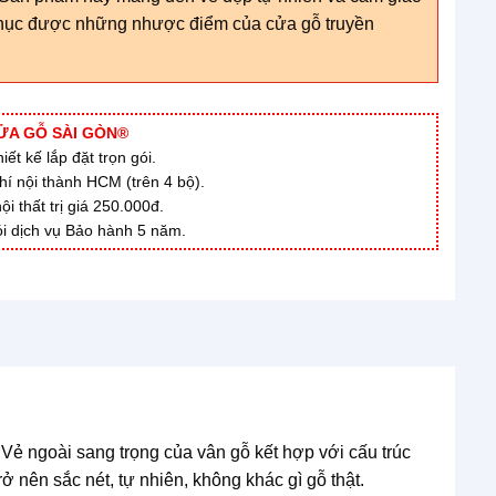
phục được những nhược điểm của cửa gỗ truyền
ỬA GỖ SÀI GÒN®
ết kế lắp đặt trọn gói.
hí nội thành HCM (trên 4 bộ).
 thất trị giá 250.000đ.
i dịch vụ Bảo hành 5 năm.
Vẻ ngoài sang trọng của vân gỗ kết hợp với cấu trúc
 nên sắc nét, tự nhiên, không khác gì gỗ thật.