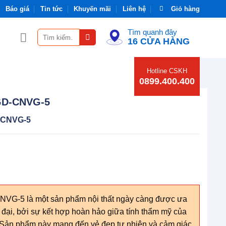
Báo giá
Tin tức
Khuyến mãi
Liên hệ
Giỏ hàng
Tìm quanh đây
Tìm
16 CỬA HÀNG
kiếm:
Hotline CSKH
0899.400.400
GD-CNVG-5
-CNVG-5
G-5 là một sản phẩm nội thất ngày càng được ưa
n đại, bởi sự kết hợp hoàn hảo giữa tính thẩm mỹ của
 Sản phẩm này mang đến vẻ đẹp tự nhiên và cảm giác