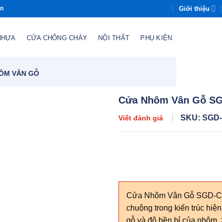
Giới thiệu
òn
NHỰA
CỬA CHỐNG CHÁY
NỘI THẤT
PHỤ KIỆN
ÔM VÂN GỖ
Cửa Nhôm Vân Gỗ S
SKU: SGD
Viết đánh giá
Cửa Nhôm Vân Gỗ SGD-CNV
chuộng trong kiến trúc hiệ
gỗ và độ bền bỉ của nhôm.