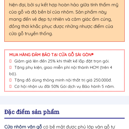
hiện đại, bởi sự kết hợp hoàn hảo giữa tính thẩm mỹ
của gỗ và độ bền bỉ của nhôm. Sản phẩm này
mang đến vẻ đẹp tự nhiên và cảm giác ấm cúng,
đồng thời khắc phục được những nhược điểm của
cửa gỗ truyền thống.
MUA HÀNG ĐẢM BẢO TẠI CỬA GỖ SÀI GÒN®
Giảm giá lên đến 25% khi thiết kế lắp đặt trọn gói.
Tặng phụ kiện, giao miễn phí nội thành HCM (trên 4
bộ).
Tặng đồ dùng thông minh nội thất trị giá 250.000đ.
Cơ hội nhận ưu đãi 50% Gói dịch vụ Bảo hành 5 năm.
Đặc điểm sản phẩm
Cửa nhôm vân gỗ
có bề mặt được phủ lớp vân gỗ tự