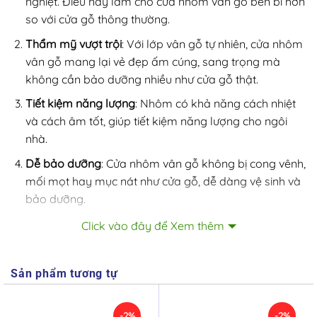
nghiệt. Điều này làm cho cửa nhôm vân gỗ bền bỉ hơn
so với cửa gỗ thông thường.
Thẩm mỹ vượt trội
: Với lớp vân gỗ tự nhiên, cửa nhôm
vân gỗ mang lại vẻ đẹp ấm cúng, sang trọng mà
không cần bảo dưỡng nhiều như cửa gỗ thật.
Tiết kiệm năng lượng
: Nhôm có khả năng cách nhiệt
và cách âm tốt, giúp tiết kiệm năng lượng cho ngôi
nhà.
Dễ bảo dưỡng
: Cửa nhôm vân gỗ không bị cong vênh,
mối mọt hay mục nát như cửa gỗ, dễ dàng vệ sinh và
bảo dưỡng.
Ứng dụng trong thiết kế nội thất
Click vào đây để Xem thêm
Cửa nhôm vân gỗ được sử dụng rộng rãi trong các công
trình dân dụng và công nghiệp, từ cửa chính, cửa sổ, cửa
Sản phẩm tương tự
phòng cho đến cửa ban công. Sản phẩm này phù hợp
với nhiều phong cách thiết kế từ hiện đại đến cổ điển,
-2%
-2%