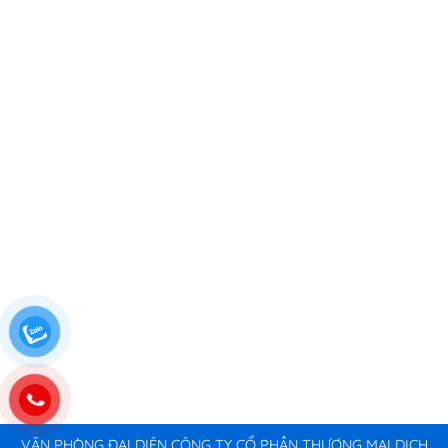
VĂN PHÒNG ĐẠI DIỆN CÔNG TY CỔ PHẦN THƯƠNG MẠI DỊCH