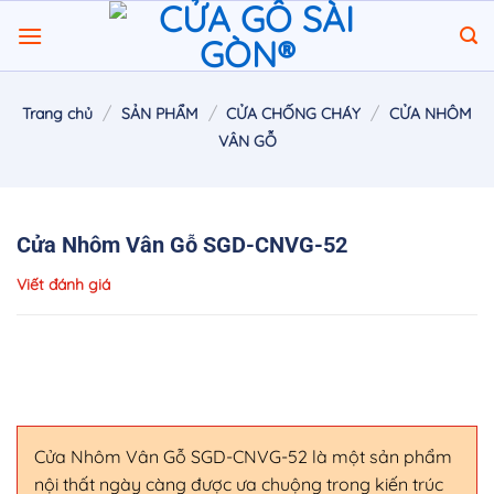
Chuyển
đến
nội
dung
/
/
/
Trang chủ
SẢN PHẨM
CỬA CHỐNG CHÁY
CỬA NHÔM
VÂN GỖ
Cửa Nhôm Vân Gỗ SGD-CNVG-52
Viết đánh giá
Cửa Nhôm Vân Gỗ SGD-CNVG-52 là một sản phẩm
nội thất ngày càng được ưa chuộng trong kiến trúc