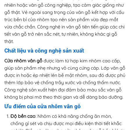
nhiên hoặc vân gỗ công nghiệp, tạo cảm giác giống như
gỗ thật. Vẻ ngoài sang trọng của vân gỗ kết hợp với cấu
trúc bền bỉ của nhôm tạo nên sản phẩm vừa đẹp mắt
vừa chắc chắn. Công nghệ in vân gỗ tiên tiến giúp các chi
tiết vân gỗ trở nên sắc nét, tự nhiên, không khác gì gỗ
thật.
Chất liệu và công nghệ sản xuất
Cửa nhôm vân gỗ
được làm từ hợp kim nhôm cao cấp,
giúp sản phẩm nhẹ nhưng vô cùng cứng cáp. Lớp vân gỗ
được in hoặc ép nhiệt lên bề mặt nhôm, sau đó được phủ
thêm lớp bảo vệ chống trầy xước và chống thấm nước.
Công nghệ sản xuất hiện đại đảm bảo màu sắc vân gỗ
không bị phai mờ theo thời gian và dễ dàng bảo dưỡng.
Ưu điểm của cửa nhôm vân gỗ
Độ bền cao
: Nhôm có khả năng chống ăn mòn,
chống gỉ sét và chịu được mọi điều kiện thời tiết khắc