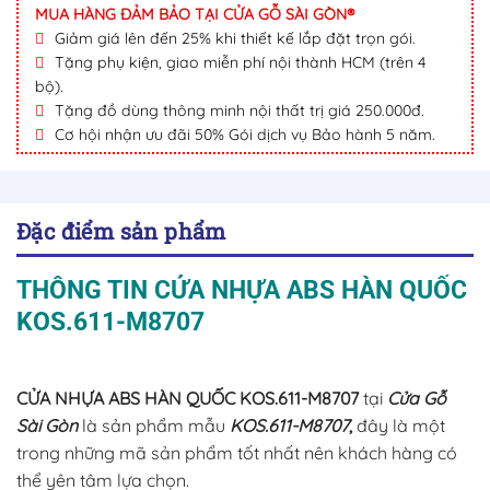
MUA HÀNG ĐẢM BẢO TẠI CỬA GỖ SÀI GÒN®
Giảm giá lên đến 25% khi thiết kế lắp đặt trọn gói.
Tặng phụ kiện, giao miễn phí nội thành HCM (trên 4
bộ).
Tặng đồ dùng thông minh nội thất trị giá 250.000đ.
Cơ hội nhận ưu đãi 50% Gói dịch vụ Bảo hành 5 năm.
Đặc điểm sản phẩm
THÔNG TIN CỬA NHỰA ABS HÀN QUỐC
KOS.611-M8707
CỬA NHỰA ABS HÀN QUỐC KOS.611-M8707
tại
Cửa Gỗ
Sài Gòn
là sản phẩm mẫu
KOS.611-M8707
,
đây là một
trong những mã sản phẩm tốt nhất nên khách hàng có
thể yên tâm lựa chọn.