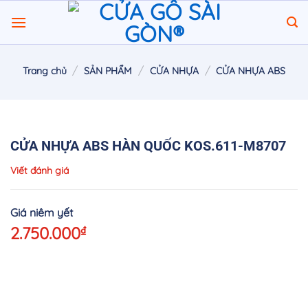
Chuyển
đến
nội
dung
/
/
/
Trang chủ
SẢN PHẨM
CỬA NHỰA
CỬA NHỰA ABS
CỬA NHỰA ABS HÀN QUỐC KOS.611-M8707
Viết đánh giá
2.750.000
₫