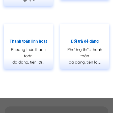
Bộ cửa nhựa ABS Hàn Quốc gồm cánh và khung bao.
Giá cửa nhựa ABS Hàn Quốc được tính gồm cánh và
khung bao. Các phụ kiện, ô kính hay nẹp chỉ sẽ được
tính thêm theo nhu cầu của khách hàng.
Ưu điểm của cửa nhựa ABS Hàn Quốc:
Thanh toán linh hoạt
Đổi trả dễ dàng
Không bị cong vênh co ngót do điều kiện thay đổi ở
Phương thức thanh
Phương thức thanh
Việt Nam.
toán
toán
Không bị bong tróc do được làm từ vật liệu nhựa PVC
đa dạng, tiện lợi…
đa dạng, tiện lợi…
cao cấp.
Không bị mối mọt, chống thấm nước.
Nhiều kiểu dáng và màu sắc đa dạng đáp ứng được
hầu hết các nhu cầu của khách hàng.
Thiết kế, màu sắc giống với gỗ nên tạo được vẻ sang
trọng và đọc đáo cho ngôi nhà của bạn.