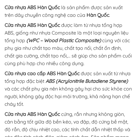
Cửa nhựa ABS Hàn Quốc
là sản phẩm được sản xuất
trên dây chuyền công nghệ cao của
Hàn Quốc
.
Cửa nhựa ABS Hàn Quốc
được làm từ nhựa tổng hợp
ABS, giống như nhựa Composite là một loại nguyên liệu
tổng hợp
(WPC – Wood Plastic Composite)
cùng với các
phụ gia như chất tạo màu, chất tạo nối, chất ổn định,
chất gia cường, chất tạo nổi,… sẽ giúp cho sản phẩm cuối
cùng phù hợp cho nhiều công dụng.
Cửa nhựa cao cấp ABS Hàn Quốc
được sản xuất từ nhựa
tổng hợp đặc biệt
ABS (Acrylonitrile Butadiene Styrene)
và các chất phụ gia nên không gây hại cho sức khỏe con
người, không gây độc hại môi trường, khả năng hạn chế
cháy tốt.
Cửa nhựa ABS Hàn Quốc
cứng, rắn nhưng không giòn,
cân bằng tốt giữa độ bền kéo, va đập, độ cứng bề mặt,
độ rắn, độ chịu nhiệt cao, các tính chất dẫn nhiệt thấp và
các đặc tính cách điện, giảm cách âm. Sản phẩm mang