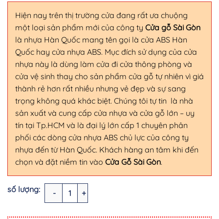
Hiện nay trên thị trường cửa đang rất ưa chuộng
một loại sản phẩm mới của công ty
Cửa gỗ Sài Gòn
là nhựa Hàn Quốc mang tên gọi là cửa ABS Hàn
Quốc hay cửa nhựa ABS. Mục đích sử dụng của cửa
nhựa này là dùng làm cửa đi cửa thông phòng và
cửa vệ sinh thay cho sản phẩm cửa gỗ tự nhiên vì giá
thành rẻ hơn rất nhiều nhưng vẻ đẹp và sự sang
trọng không quá khác biệt. Chúng tôi tự tin là nhà
sản xuất và cung cấp cửa nhựa và cửa gỗ lớn – uy
tín tại Tp.HCM và là đại lý lớn cấp 1 chuyên phân
phối các dòng cửa nhựa ABS chủ lực của công ty
nhựa đến từ Hàn Quốc. Khách hàng an tâm khi đến
chọn và đặt niềm tin vào
Cửa Gỗ Sài Gòn
.
CỬA NHỰA ABS HÀN QUỐC KOS.611-M8707 số lượng