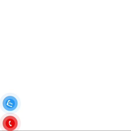
HỖ TRỢ KHÁCH HÀNG
Hotline showroom Cửa Gỗ Sài Gòn: 0844 308 308 – 0839
310 310
Hotline 1:
0933.707.707
Hotline 2: 0834.715.715
Hotline 3: 0834.494.494
Hotline 4:
0826.901.901
Email:
sales.saigondoor@gmail.com
CSKH 24/7: 0844.308.308
www.cuagosaigon.com
————————————————————
*SHOWROOM QUẬN 7, HCM
511 Lê Văn Lương, P. Tân Phong, Quận 7, TP.HCM