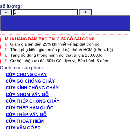
CỬA
NHỰA
ABS
HÀN
QUỐC
KSD.105-
MUA HÀNG ĐẢM BẢO TẠI CỬA GỖ SÀI GÒN®
MT104
Giảm giá lên đến 25% khi thiết kế lắp đặt trọn gói.
số
Tặng phụ kiện, giao miễn phí nội thành HCM (trên 4 bộ).
lượng
Tặng đồ dùng thông minh nội thất trị giá 250.000đ.
Cơ hội nhận ưu đãi 50% Gói dịch vụ Bảo hành 5 năm.
Danh mục sản phẩm
CỬA CHỐNG CHÁY
CỬA GỖ CHỐNG CHÁY
CỬA KÍNH CHỐNG CHÁY
CỬA NHÔM VÂN GỖ
CỬA THÉP CHỐNG CHÁY
CỬA THÉP HÀN QUỐC
CỬA THÉP VÂN GỖ
CỬA THOÁT HIỂM
CỬA VÂN GỖ 5D