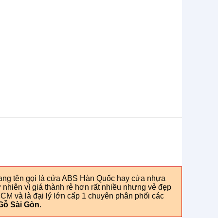
ng tên gọi là cửa ABS Hàn Quốc hay cửa nhựa
nhiên vì giá thành rẻ hơn rất nhiều nhưng vẻ đẹp
HCM và là đại lý lớn cấp 1 chuyên phân phối các
Gỗ Sài Gòn
.