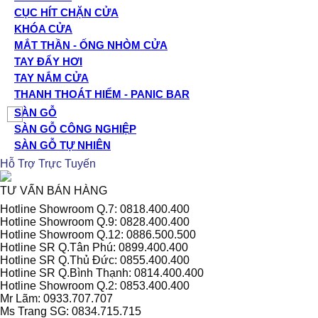
CỤC HÍT CHẶN CỬA
KHÓA CỬA
MẮT THẦN - ỐNG NHÒM CỬA
TAY ĐẨY HƠI
TAY NẮM CỬA
THANH THOÁT HIỂM - PANIC BAR
SÀN GỖ
SÀN GỖ CÔNG NGHIỆP
SÀN GỖ TỰ NHIÊN
Hỗ Trợ Trực Tuyến
TƯ VẤN BÁN HÀNG
Hotline Showroom Q.7: 0818.400.400
Hotline Showroom Q.9: 0828.400.400
Hotline Showroom Q.12: 0886.500.500
Hotline SR Q.Tân Phú: 0899.400.400
Hotline SR Q.Thủ Đức: 0855.400.400
Hotline SR Q.Bình Thạnh: 0814.400.400
Hotline Showroom Q.2: 0853.400.400
Mr Lãm: 0933.707.707
Ms Trang SG: 0834.715.715