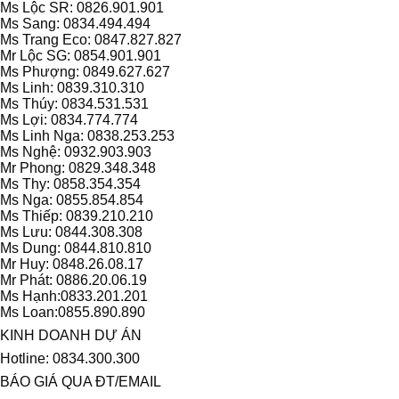
Ms Lộc SR: 0826.901.901
Ms Sang: 0834.494.494
Ms Trang Eco: 0847.827.827
Mr Lộc SG: 0854.901.901
Ms Phượng: 0849.627.627
Ms Linh: 0839.310.310
Ms Thúy: 0834.531.531
Ms Lợi: 0834.774.774
Ms Linh Nga: 0838.253.253
Ms Nghệ: 0932.903.903
Mr Phong: 0829.348.348
Ms Thy: 0858.354.354
Ms Nga: 0855.854.854
Ms Thiếp: 0839.210.210
Ms Lưu: 0844.308.308
Ms Dung: 0844.810.810
Mr Huy: 0848.26.08.17
Mr Phát: 0886.20.06.19
Ms Hạnh:0833.201.201
Ms Loan:0855.890.890
KINH DOANH DỰ ÁN
Hotline: 0834.300.300
BÁO GIÁ QUA ĐT/EMAIL