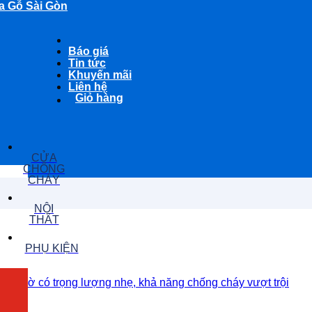
a Gỗ Sài Gòn
Báo giá
Tin tức
Khuyến mãi
Liên hệ
Giỏ hàng
CỬA
CHỐNG
CHÁY
NỘI
THẤT
PHỤ KIỆN