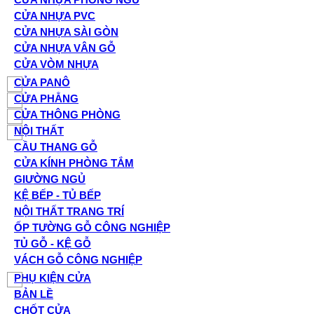
CỬA NHỰA PVC
CỬA NHỰA SÀI GÒN
CỬA NHỰA VÂN GỖ
CỬA VÒM NHỰA
CỬA PANÔ
CỬA PHẲNG
CỬA THÔNG PHÒNG
NỘI THẤT
CẦU THANG GỖ
CỬA KÍNH PHÒNG TẮM
GIƯỜNG NGỦ
KỆ BẾP - TỦ BẾP
NỘI THẤT TRANG TRÍ
ỐP TƯỜNG GỖ CÔNG NGHIỆP
TỦ GỖ - KỆ GỖ
VÁCH GỖ CÔNG NGHIỆP
PHỤ KIỆN CỬA
BẢN LỀ
CHỐT CỬA