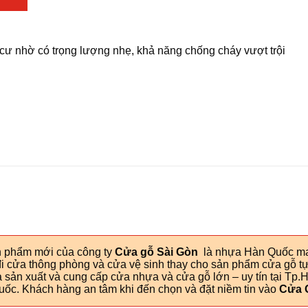
ản phẩm mới của công ty
Cửa gỗ Sài Gòn
là nhựa Hàn Quốc ma
 cửa thông phòng và cửa vệ sinh thay cho sản phẩm cửa gỗ tự 
hà sản xuất và cung cấp cửa nhựa và cửa gỗ lớn – uy tín tại Tp.
ốc. Khách hàng an tâm khi đến chọn và đặt niềm tin vào
Cửa 