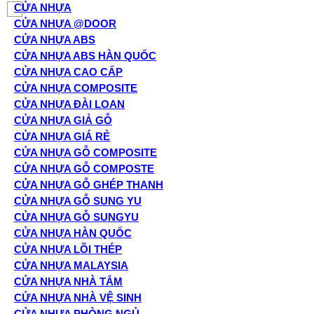
CỬA NHỰA
CỬA NHỰA @DOOR
CỬA NHỰA ABS
CỬA NHỰA ABS HÀN QUỐC
CỬA NHỰA CAO CẤP
CỬA NHỰA COMPOSITE
CỬA NHỰA ĐÀI LOAN
CỬA NHỰA GIẢ GỖ
CỬA NHỰA GIÁ RẺ
CỬA NHỰA GỖ COMPOSITE
CỬA NHỰA GỖ COMPOSTE
CỬA NHỰA GỖ GHÉP THANH
CỬA NHỰA GỖ SUNG YU
CỬA NHỰA GỖ SUNGYU
CỬA NHỰA HÀN QUỐC
CỬA NHỰA LÕI THÉP
CỬA NHỰA MALAYSIA
CỬA NHỰA NHÀ TẮM
CỬA NHỰA NHÀ VỆ SINH
CỬA NHỰA PHÒNG NGỦ