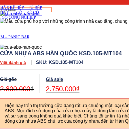
THẤT CẦU THANG GỖ
THẤT KỆ BẾP – TỦ BẾP
Tìm
THẤT TỦ GỖ – KỆ GỖ
kiếm:
 GỖ CÔNG NGHIỆP
M – PANIC BAR
CỬA NHỰA ABS HÀN QUỐC KSD.105-MT104
SKU: KSD.105-MT104
Viết đánh giá
Original
Current
price
price
was:
is:
2.800.000
₫
2.750.000
₫
2.800.000₫.
2.750.000₫.
Hiện nay trên thị trường cửa đang rất ưa chuộng một loại s
ABS. Mục đích sử dụng của cửa nhựa này là dùng làm cửa đi
và sự sang trọng không quá khác biệt. Chúng tôi tự tin là n
dòng cửa nhựa ABS chủ lực của công ty nhựa đến từ Hàn Qu