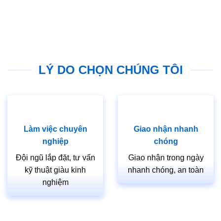
gian 10h, tạo ra cánh cửa dày 39mm, chắc chắn, không
cong vênh,…
Mặt cắt lớp cấu tạo cửa nhựa ABS
Hàn Quốc:
LÝ DO CHỌN CHÚNG TÔI
Mặt cắt góc cửa nhựa ABS Hàn Quốc:
Làm việc chuyên
Giao nhận nhanh
nghiệp
chóng
Kích thước chuẩn:
Đội ngũ lắp đặt, tư vấn
Giao nhận trong ngày
800 x 2100mm hoặc 900 x 2200mm (hoặc kích thước
kỹ thuật giàu kinh
nhanh chóng, an toàn
theo yêu cầu khách hàng và thực tế tại công trình).
nghiệm
Bộ cửa nhựa ABS Hàn Quốc gồm cánh và khung bao.
Giá cửa nhựa ABS Hàn Quốc được tính gồm cánh và