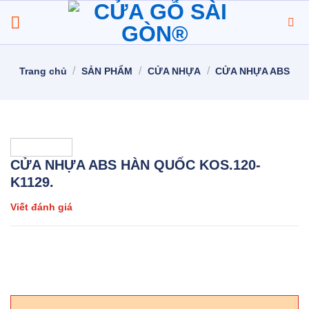
Chuyển
đến
nội
dung
/
/
/
Trang chủ
SẢN PHẨM
CỬA NHỰA
CỬA NHỰA ABS
CỬA NHỰA ABS HÀN QUỐC KOS.120-
K1129.
Viết đánh giá