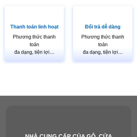
khung bao. Các phụ kiện, ô kính hay nẹp chỉ sẽ được
tính thêm theo nhu cầu của khách hàng.
Ưu điểm của cửa nhựa ABS Hàn
Thanh toán linh hoạt
Đổi trả dễ dàng
Quốc:
Phương thức thanh
Phương thức thanh
Không bị cong vênh co ngót do điều kiện thay đổi ở Việt
toán
toán
Nam.
đa dạng, tiện lợi…
đa dạng, tiện lợi…
Không bị bong tróc do được làm từ vật liệu nhựa PVC
cao cấp.
Không bị mối mọt, chống thấm nước.
Nhiều kiểu dáng và màu sắc đa dạng đáp ứng được
hầu hết các nhu cầu của khách hàng.
Thiết kế, màu sắc giống với gỗ nên tạo được vẻ sang
trọng và đọc đáo cho ngôi nhà của bạn.
Tham khảo một số sản phẩm khác:
NHÀ CUNG CẤP CỦA GỖ, CỬA