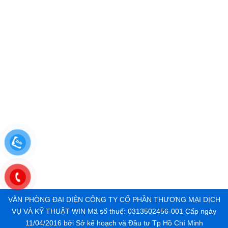
Đông, Q. 12, HCM
VĂN PHÒNG ĐẠI DIỆN CÔNG TY CỔ PHẦN THƯƠNG MẠI DỊCH
VỤ VÀ KỸ THUẬT WIN Mã số thuế: 0313502456-001 Cấp ngày
11/04/2016 bởi Sở kế hoạch và Đầu tư Tp Hồ Chí Minh