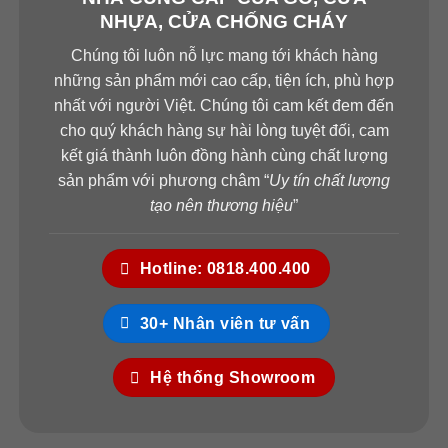
CỬA NHỰA ABS HÀN QUỐC KSD.101F
NHỰA, CỬA CHỐNG CHÁY
M8707
Chúng tôi luôn nỗ lực mang tới khách hàng
Cửa thép chống cháy TCC P1-G
những sản phẩm mới cao cấp, tiện ích, phù hợp
nhất với người Việt. Chúng tôi cam kết đem đến
Cửa gỗ chống cháy GCC-MCB.P2R5
cho quý khách hàng sự hài lòng tuyệt đối, cam
================================================
kết giá thành luôn đồng hành cùng chất lượng
sản phẩm với phương châm “
Uy tín chất lượng
HỖ TRỢ KHÁCH HÀNG
tạo nên thương hiệu
”
Hotline showroom Cửa Gỗ Sài Gòn: 0844 308 308 –
0839 310 310
Hotline: 0818.400.400
Hotline 1:
0933.707.707
Hotline 2: 0834.715.715
30+ Nhân viên tư vấn
Hotline 3: 0834.494.494
Hệ thống Showroom
Hotline 4:
0826.901.901
Email:
sales.saigondoor@gmail.com