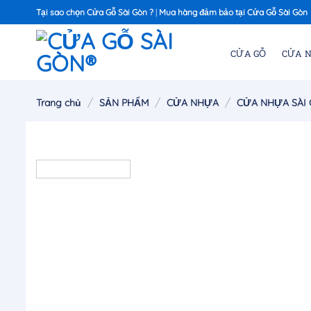
Chuyển
Tại sao chọn Cửa Gỗ Sài Gòn ?
|
Mua hàng đảm bảo tại Cửa Gỗ Sài Gòn
đến
nội
CỬA GỖ
CỬA 
dung
/
/
/
Trang chủ
SẢN PHẨM
CỬA NHỰA
CỬA NHỰA SÀI