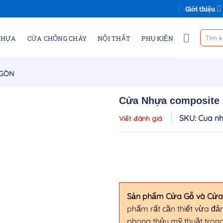
Giới thiệu
Tìm
NHỰA
CỬA CHỐNG CHÁY
NỘI THẤT
PHỤ KIỆN
kiếm:
 GÒN
Cửa Nhựa composite
SKU: Cua n
Viết đánh giá
Sản phẩm Cửa Gỗ và Cử
phẩm rất cần thiết vừa đ
phong thủy mỹ thuật trong 