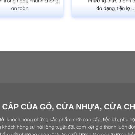
n trong ngày nhanh chóng,
Phương thức thanh 
an toàn
đa dạng, tiện lợi…
 CẤP CỦA GỖ, CỬA NHỰA, CỬA C
tới khách hàng những sản phẩm mới cao cấp, tiện ích, phù hợ
 khách hàng sự hài lòng tuyệt đối, cam kết giá thành luôn đ
hẩm với phương châm “
Uy tín chất lượng tạo nên thương hiệ