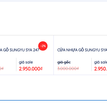
-2%
 GỖ SUNGYU SYA 247
CỬA NHỰA GỖ SUNGYU SYA.
Original
Current
Original
price
price
price
was:
is:
was:
0
₫
2.950.000
₫
3.000.000
₫
2.950
3.000.000₫.
2.950.000₫.
3.000.000