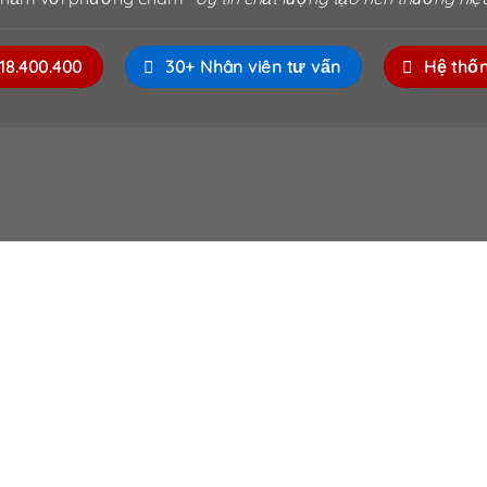
818.400.400
30+ Nhân viên tư vấn
Hệ thố