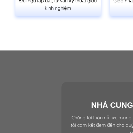
Đội ngũ lắp đặt, tư vấn kỹ thuật giàu
Giao nhậ
kinh nghiệm
NHÀ CUNG
Chúng tôi luôn nỗ lực mang 
tôi cam kết đem đến cho quý
p