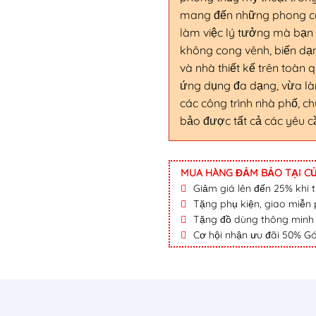
mang đến những phong các
làm việc lý tưởng mà bạn
không cong vênh, biến dạn
và nhà thiết kế trên toàn
ứng dụng đa dạng, vừa là
các công trình nhà phố, c
bảo được tất cả các yêu c
MUA HÀNG ĐẢM BẢO TẠI CỬ
Giảm giá lên đến 25% khi th
Tặng phụ kiện, giao miễn p
Tặng đồ dùng thông minh nộ
Cơ hội nhận ưu đãi 50% Gó