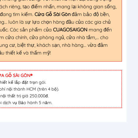
h riêng, tạo điểm nhấn, mang lại không gian sống,
 đang tìm kiếm.
Cửa Gỗ Sài Gòn
đảm bảo độ bền,
g… luôn là sự lựa chọn hàng đầu của các gia chủ
 quốc. Các sản phẩm của
CUAGOSAIGON
mang đến
m cửa chính, cửa phòng ngủ, cửa nhà tắm,… cho
hung cư, biệt thự, khách sạn, nhà hàng… vừa đảm
ầu thiết kế và thẩm mỹ!
A GỖ SÀI GÒN®
iết kế lắp đặt trọn gói.
hí nội thành HCM (trên 4 bộ).
i thất trị giá 250.000đ.
i dịch vụ Bảo hành 5 năm.