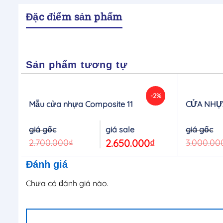
Đặc điểm sản phẩm
Sản phẩm tương tự
-2%
Mẫu cửa nhựa Composite 11
CỬA NHỰA
Original
Current
price
price
was:
is:
2.700.000
₫
2.650.000
₫
3.000.00
2.700.000₫.
2.650.000₫.
Đánh giá
Chưa có đánh giá nào.