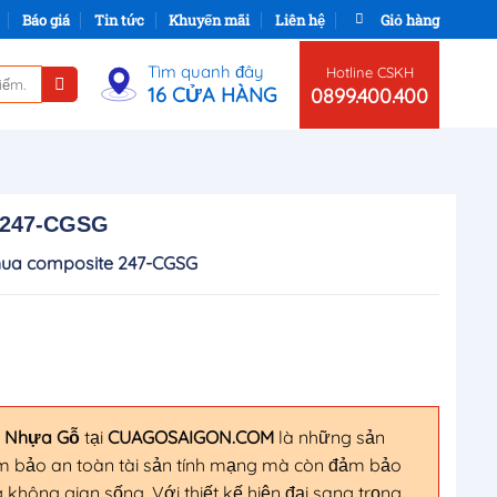
Báo giá
Tin tức
Khuyến mãi
Liên hệ
Giỏ hàng
Tìm quanh đây
Hotline CSKH
16 CỬA HÀNG
0899.400.400
 247-CGSG
hua composite 247-CGSG
a Nhựa Gỗ
tại
CUAGOSAIGON.COM
là những sản
ảm bảo an toàn tài sản tính mạng mà còn đảm bảo
không gian sống. Với thiết kế hiện đại sang trọng