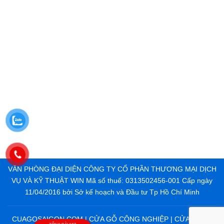
VĂN PHÒNG ĐẠI DIỆN CÔNG TY CỔ PHẦN THƯƠNG MẠI DỊCH
VỤ VÀ KỸ THUẬT WIN Mã số thuế: 0313502456-001 Cấp ngày
11/04/2016 bởi Sở kế hoạch và Đầu tư Tp Hồ Chí Minh
CUAGOSAIGON.COM | CỬA GỖ CÔNG NGHIỆP | CỬA NHỰA