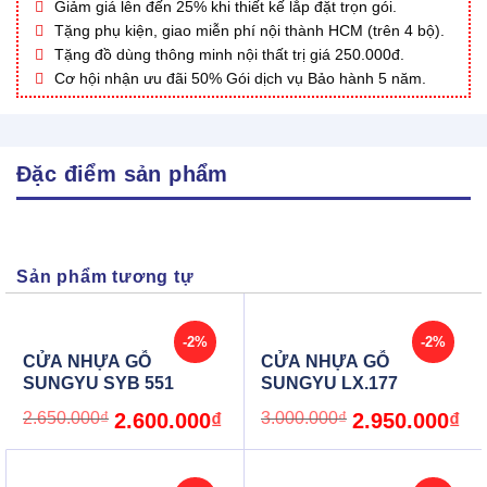
Giảm giá lên đến 25% khi thiết kế lắp đặt trọn gói.
Tặng phụ kiện, giao miễn phí nội thành HCM (trên 4 bộ).
Tặng đồ dùng thông minh nội thất trị giá 250.000đ.
Cơ hội nhận ưu đãi 50% Gói dịch vụ Bảo hành 5 năm.
Đặc điểm sản phẩm
Sản phẩm tương tự
-2%
-2%
CỬA NHỰA GỖ
CỬA NHỰA GỖ
SUNGYU SYB 551
SUNGYU LX.177
Original
Current
Original
Cur
2.650.000
₫
2.600.000
₫
3.000.000
₫
2.950.000
₫
price
price
price
pric
was:
is:
was:
is:
2.650.000₫.
2.600.000₫.
3.000.000₫.
2.9