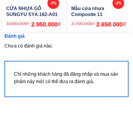
-2%
-2%
CỬA NHỰA GỖ
Mẫu cửa nhựa
SUNGYU SYA.162-A01
Composite 11
Original
Current
Original
Cur
3.000.000
₫
2.950.000
₫
2.700.000
₫
2.650.000
₫
price
price
price
pric
was:
is:
was:
is:
3.000.000₫.
2.950.000₫.
2.700.000₫.
2.6
Đánh giá
Chưa có đánh giá nào.
Chỉ những khách hàng đã đăng nhập và mua sản
phẩm này mới có thể đưa ra đánh giá.