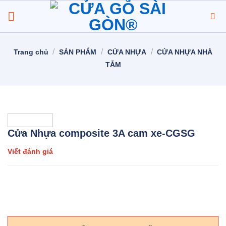
Chuyển
đến
nội
dung
/
/
/
Trang chủ
SẢN PHẨM
CỬA NHỰA
CỬA NHỰA NHÀ
TẮM
Cửa Nhựa composite 3A cam xe-CGSG
Viết đánh giá