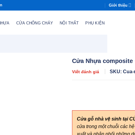
Giới thiệu
òn
NHỰA
CỬA CHỐNG CHÁY
NỘI THẤT
PHỤ KIỆN
Cửa Nhựa composite
SKU: Cua-
Viết đánh giá
Cửa gỗ nhà vệ sinh tại 
cửa trong một chuỗi các 
xuất và phân phối những dò