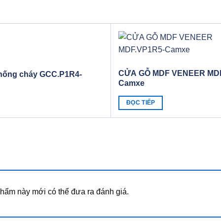
CỬA GỖ MDF VENEER MDF
hống cháy GCC.P1R4-
Camxe
ĐỌC TIẾP
ẩm này mới có thể đưa ra đánh giá.