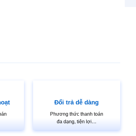
hoạt
Đổi trả dễ dàng
oán
Phương thức thanh toán
…
đa dạng, tiện lợi…