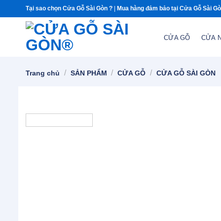
Chuyển
Tại sao chọn Cửa Gỗ Sài Gòn ?
|
Mua hàng đảm bảo tại Cửa Gỗ Sài G
đến
nội
CỬA GỖ
CỬA 
dung
/
/
/
Trang chủ
SẢN PHẨM
CỬA GỖ
CỬA GỖ SÀI GÒN