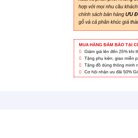
hợp với mọi nhu cầu khách
chính sách bán hàng
ƯU Đ
gỗ và cả phân khúc giá th
MUA HÀNG ĐẢM BẢO TẠI C
Giảm giá lên đến 25% khi thi
Tặng phụ kiện, giao miễn p
Tặng đồ dùng thông minh nội
Cơ hội nhận ưu đãi 50% Gó