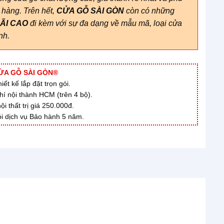
 hàng. Trên hết,
CỬA GỖ SÀI GÒN
còn có những
ÃI
CAO
đi kèm với sự đa dạng về mẫu mã, loại cửa
ành.
ỬA GỖ SÀI GÒN®
ết kế lắp đặt trọn gói.
hí nội thành HCM (trên 4 bộ).
 thất trị giá 250.000đ.
i dịch vụ Bảo hành 5 năm.