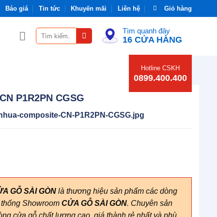
Báo giá
Tin tức
Khuyến mãi
Liên hệ
Giỏ hàng
Tìm quanh đây
Tìm
16 CỬA HÀNG
kiếm:
Hotline CSKH
0899.400.400
 CN P1R2PN CGSG
nhua-composite-CN-P1R2PN-CGSG.jpg
CỬA GỖ SÀI GÒN
là thương hiệu sản phẩm các dòng
hệ thống Showroom
CỬA GỖ SÀI GÒN
. Chuyên sản
ng cửa gỗ chất lượng cao, giá thành rẻ nhất và phù