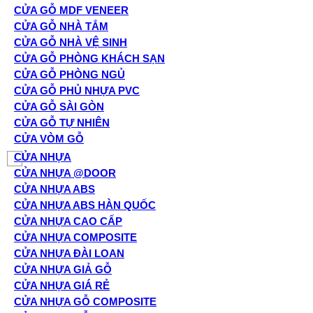
CỬA GỖ MDF VENEER
CỬA GỖ NHÀ TẮM
CỬA GỖ NHÀ VỆ SINH
CỬA GỖ PHÒNG KHÁCH SẠN
CỬA GỖ PHÒNG NGỦ
CỬA GỖ PHỦ NHỰA PVC
CỬA GỖ SÀI GÒN
CỬA GỖ TỰ NHIÊN
CỬA VÒM GỖ
CỬA NHỰA
CỬA NHỰA @DOOR
CỬA NHỰA ABS
CỬA NHỰA ABS HÀN QUỐC
CỬA NHỰA CAO CẤP
CỬA NHỰA COMPOSITE
CỬA NHỰA ĐÀI LOAN
CỬA NHỰA GIẢ GỖ
CỬA NHỰA GIÁ RẺ
CỬA NHỰA GỖ COMPOSITE