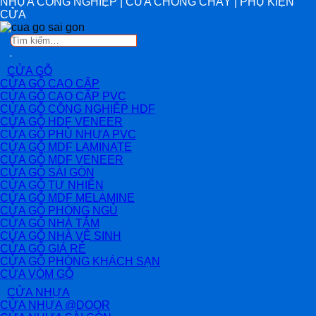
NHỰA CÔNG NGHIỆP | CỬA CHỐNG CHÁY | PHỤ KIỆN
CỬA
Tìm
kiếm:
CỬA GỖ
CỬA GỖ CAO CẤP
CỬA GỖ CAO CẤP PVC
CỬA GỖ CÔNG NGHIỆP HDF
CỬA GỖ HDF VENEER
CỬA GỖ PHỦ NHỰA PVC
CỬA GỖ MDF LAMINATE
CỬA GỖ MDF VENEER
CỬA GỖ SÀI GÒN
CỬA GỖ TỰ NHIÊN
CỬA GỖ MDF MELAMINE
CỬA GỖ PHÒNG NGỦ
CỬA GỖ NHÀ TẮM
CỬA GỖ NHÀ VỆ SINH
CỬA GỖ GIÁ RẺ
CỬA GỖ PHÒNG KHÁCH SẠN
CỬA VÒM GỖ
CỬA NHỰA
CỬA NHỰA @DOOR