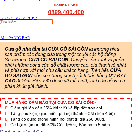
THẤT CẦU THANG GỖ
Viết đánh giá
Hotline CSKH
THẤT KỆ BẾP – TỦ BẾP
0899.400.400
THẤT TỦ GỖ – KỆ GỖ
 GỖ CÔNG NGHIỆP
Tìm
kiếm:
M – PANIC BAR
Cửa gỗ nhà tắm tại CỬA GỖ SÀI GÒN
là thương hiệu
sản phẩm các dòng cửa trong một chuỗi các hệ thống
Showroom
CỬA GỖ SÀI GÒN
. Chuyên sản xuất và phân
phối những dòng cửa gỗ chất lượng cao, giá thành rẻ nhất
và phù hợp với mọi nhu cầu khách hàng. Trên hết,
CỬA
GỖ SÀI GÒN
còn có những chính sách bán hàng
ƯU ĐÃI
CAO
đi kèm với sự đa dạng về mẫu mã, loại cửa gỗ và cả
phân khúc giá thành.
MUA HÀNG ĐẢM BẢO TẠI CỬA GỖ SÀI GÒN®
Giảm giá lên đến 25% khi thiết kế lắp đặt trọn gói.
Tặng phụ kiện, giao miễn phí nội thành HCM (trên 4 bộ).
Tặng đồ dùng thông minh nội thất trị giá 250.000đ.
Cơ hội nhận ưu đãi 50% Gói dịch vụ Bảo hành 5 năm.
Danh mục sản phẩm