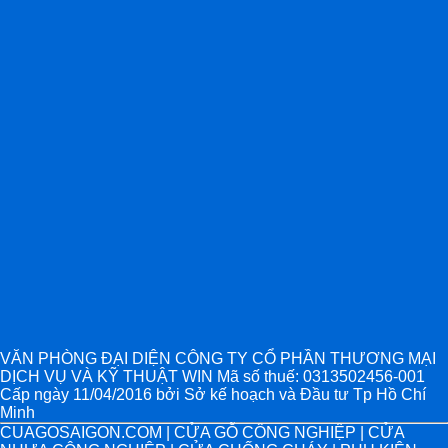
VĂN PHÒNG ĐẠI DIỆN CÔNG TY CỔ PHẦN THƯƠNG MẠI
DỊCH VỤ VÀ KỸ THUẬT WIN Mã số thuế: 0313502456-001
Cấp ngày 11/04/2016 bởi Sở kế hoạch và Đầu tư Tp Hồ Chí
Minh
CUAGOSAIGON.COM | CỬA GỖ CÔNG NGHIỆP | CỬA