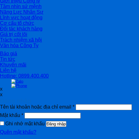
Giới thiệu Công ty
Tầm nhìn sứ mệnh
Năng Lực Nhân Sự
Lĩnh vực hoạt động
Cơ cấu tổ chức
Đối tác khách hàng
Giá trị cốt lõi
Trách nhiệm xã hội
Văn hóa Công Ty
Báo giá
Tin tức
Khuyến mãi
Liên hệ
Hotline: 0899.400.400
x
x
Đăng nhập
Tên tài khoản hoặc địa chỉ email
*
Mật khẩu
*
Ghi nhớ mật khẩu
Đăng nhập
Quên mật khẩu?