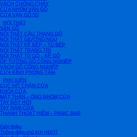
VÁCH CHỐNG CHÁY
CỬA NHÔM VÂN GỖ
CỬA VÂN GỖ 5D
NỘI THẤT
SÀN GỖ
NỘI THẤT CẦU THANG GỖ
NỘI THẤT GIƯỜNG NGỦ
NỘI THẤT KỆ BẾP – TỦ BẾP
NỘI THẤT TRANG TRÍ
NỘI THẤT TỦ GỖ – KỆ GỖ
ỐP TƯỜNG GỖ CÔNG NGHIỆP
VÁCH GỖ CÔNG NGHIỆP
CỬA KÍNH PHÒNG TẮM
PHỤ KIỆN
CỤC HÍT CHẶN CỬA
KHÓA CỬA
MẮT THẦN – ỐNG NHÒM CỬA
TAY ĐẨY HƠI
TAY NẮM CỬA
THANH THOÁT HIỂM – PANIC BAR
Giới thiệu
Thông điệp chủ tịch HĐQT