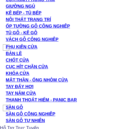
GIƯỜNG NGỦ
KỆ BẾP - TỦ BẾP
NỘI THẤT TRANG TRÍ
ỐP TƯỜNG GỖ CÔNG NGHIỆP
TỦ GỖ - KỆ GỖ
VÁCH GỖ CÔNG NGHIỆP
PHỤ KIỆN CỬA
BẢN LỀ
CHỐT CỬA
CỤC HÍT CHẶN CỬA
KHÓA CỬA
MẮT THẦN - ỐNG NHÒM CỬA
TAY ĐẨY HƠI
TAY NẮM CỬA
THANH THOÁT HIỂM - PANIC BAR
SÀN GỖ
SÀN GỖ CÔNG NGHIỆP
SÀN GỖ TỰ NHIÊN
Hỗ Trợ Trực Tuyến