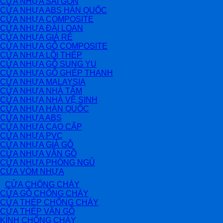
CỬA NHỰA SÀI GÒN
CỬA NHỰA ABS HÀN QUỐC
CỬA NHỰA COMPOSITE
CỬA NHỰA ĐÀI LOAN
CỬA NHỰA GIÁ RẺ
CỬA NHỰA GỖ COMPOSITE
CỬA NHỰA LÕI THÉP
CỬA NHỰA GỖ SUNG YU
CỬA NHỰA GỖ GHÉP THANH
CỬA NHỰA MALAYSIA
CỬA NHỰA NHÀ TẮM
CỬA NHỰA NHÀ VỆ SINH
CỬA NHỰA HÀN QUỐC
CỬA NHỰA ABS
CỬA NHỰA CAO CẤP
CỬA NHỰA PVC
CỬA NHỰA GIẢ GỖ
CỬA NHỰA VÂN GỖ
CỬA NHỰA PHÒNG NGỦ
CỬA VÒM NHỰA
CỬA CHỐNG CHÁY
CỬA GỖ CHỐNG CHÁY
CỬA THÉP CHỐNG CHÁY
CỬA THÉP VÂN GỖ
KÍNH CHỐNG CHÁY