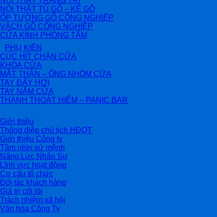
NỘI THẤT TRANG TRÍ
NỘI THẤT TỦ GỖ – KỆ GỖ
ỐP TƯỜNG GỖ CÔNG NGHIỆP
VÁCH GỖ CÔNG NGHIỆP
CỬA KÍNH PHÒNG TẮM
PHỤ KIỆN
CỤC HÍT CHẶN CỬA
KHÓA CỬA
MẮT THẦN – ỐNG NHÒM CỬA
TAY ĐẨY HƠI
TAY NẮM CỬA
THANH THOÁT HIỂM – PANIC BAR
Giới thiệu
Thông điệp chủ tịch HĐQT
Giới thiệu Công ty
Tầm nhìn sứ mệnh
Năng Lực Nhân Sự
Lĩnh vực hoạt động
Cơ cấu tổ chức
Đối tác khách hàng
Giá trị cốt lõi
Trách nhiệm xã hội
Văn hóa Công Ty