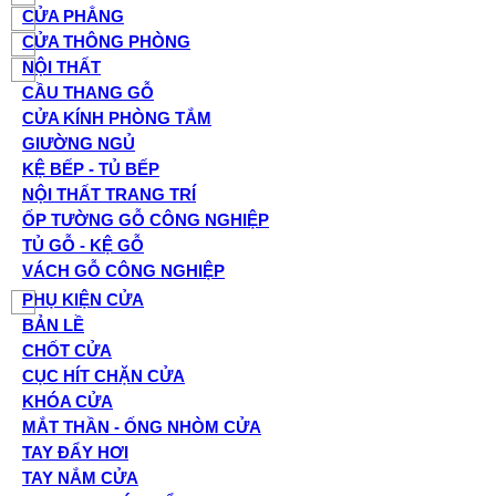
CỬA PHẲNG
CỬA THÔNG PHÒNG
NỘI THẤT
CẦU THANG GỖ
CỬA KÍNH PHÒNG TẮM
GIƯỜNG NGỦ
KỆ BẾP - TỦ BẾP
NỘI THẤT TRANG TRÍ
ỐP TƯỜNG GỖ CÔNG NGHIỆP
TỦ GỖ - KỆ GỖ
VÁCH GỖ CÔNG NGHIỆP
PHỤ KIỆN CỬA
BẢN LỀ
CHỐT CỬA
CỤC HÍT CHẶN CỬA
KHÓA CỬA
MẮT THẦN - ỐNG NHÒM CỬA
TAY ĐẨY HƠI
TAY NẮM CỬA