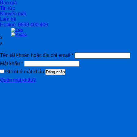
Báo giá
Tin tức
Khuyến mãi
Liên hệ
Hotline: 0899.400.400
x
x
Đăng nhập
Tên tài khoản hoặc địa chỉ email
*
Mật khẩu
*
Ghi nhớ mật khẩu
Đăng nhập
Quên mật khẩu?