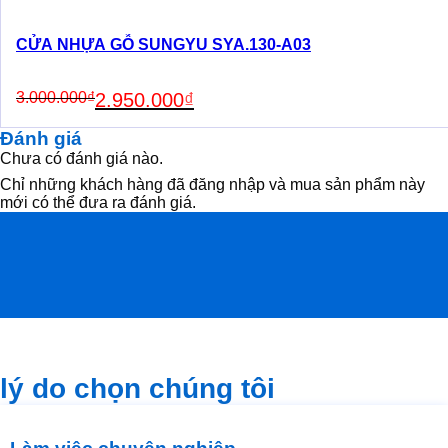
CỬA NHỰA GỖ SUNGYU SYA.130-A03
Original
Current
3.000.000
₫
2.950.000
₫
price
price
was:
is:
Đánh giá
3.000.000₫.
2.950.000₫.
Chưa có đánh giá nào.
Chỉ những khách hàng đã đăng nhập và mua sản phẩm này
mới có thể đưa ra đánh giá.
lý do chọn chúng tôi