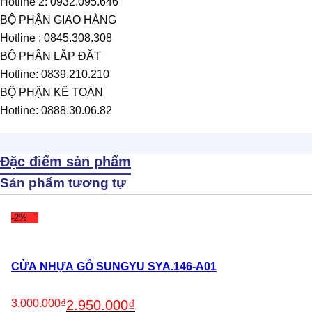
Hotline 2: 0932.095.646
BỘ PHẬN GIAO HÀNG
Hotline : 0845.308.308
BỘ PHẬN LẮP ĐẶT
Hotline: 0839.210.210
BỘ PHẬN KẾ TOÁN
Hotline: 0888.30.06.82
Đặc điểm sản phẩm
Sản phẩm tương tự
-2%
CỬA NHỰA GỖ SUNGYU SYA.146-A01
Original
Current
3.000.000
₫
2.950.000
₫