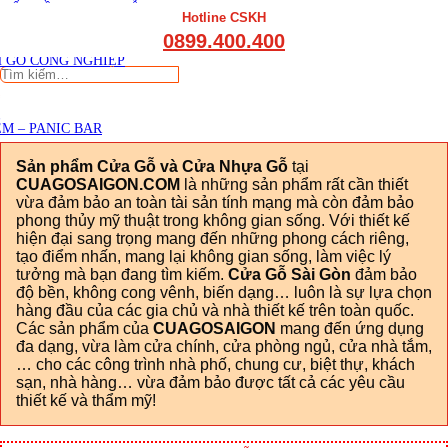
THẤT CẦU THANG GỖ
Viết đánh giá
Hotline CSKH
THẤT KỆ BẾP – TỦ BẾP
0899.400.400
THẤT TỦ GỖ – KỆ GỖ
 GỖ CÔNG NGHIỆP
Tìm
kiếm:
M – PANIC BAR
Sản phẩm Cửa Gỗ và Cửa Nhựa Gỗ
tại
CUAGOSAIGON.COM
là những sản phẩm rất cần thiết
vừa đảm bảo an toàn tài sản tính mạng mà còn đảm bảo
phong thủy mỹ thuật trong không gian sống. Với thiết kế
hiện đại sang trọng mang đến những phong cách riêng,
tạo điểm nhấn, mang lại không gian sống, làm việc lý
tưởng mà bạn đang tìm kiếm.
Cửa Gỗ Sài Gòn
đảm bảo
độ bền, không cong vênh, biến dạng… luôn là sự lựa chọn
hàng đầu của các gia chủ và nhà thiết kế trên toàn quốc.
Các sản phẩm của
CUAGOSAIGON
mang đến ứng dụng
đa dạng, vừa làm cửa chính, cửa phòng ngủ, cửa nhà tắm,
… cho các công trình nhà phố, chung cư, biệt thự, khách
sạn, nhà hàng… vừa đảm bảo được tất cả các yêu cầu
thiết kế và thẩm mỹ!