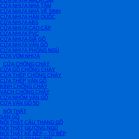
CỬA NHỰA MALAYSIA
CỬA NHỰA NHÀ TẮM
CỬA NHỰA NHÀ VỆ SINH
CỬA NHỰA HÀN QUỐC
CỬA NHỰA ABS
CỬA NHỰA CAO CẤP
CỬA NHỰA PVC
CỬA NHỰA GIẢ GỖ
CỬA NHỰA VÂN GỖ
CỬA NHỰA PHÒNG NGỦ
CỬA VÒM NHỰA
CỬA CHỐNG CHÁY
CỬA GỖ CHỐNG CHÁY
CỬA THÉP CHỐNG CHÁY
CỬA THÉP VÂN GỖ
KÍNH CHỐNG CHÁY
VÁCH CHỐNG CHÁY
CỬA NHÔM VÂN GỖ
CỬA VÂN GỖ 5D
NỘI THẤT
SÀN GỖ
NỘI THẤT CẦU THANG GỖ
NỘI THẤT GIƯỜNG NGỦ
NỘI THẤT KỆ BẾP – TỦ BẾP