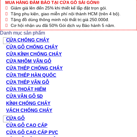
MUA HÀNG ĐẢM BẢO TẠI CỬA GỖ SÀI GÒN®
Giảm giá lên đến 25% khi thiết kế lắp đặt trọn gói.
Tặng phụ kiện, giao miễn phí nội thành HCM (trên 4 bộ).
Tặng đồ dùng thông minh nội thất trị giá 250.000đ.
Cơ hội nhận ưu đãi 50% Gói dịch vụ Bảo hành 5 năm.
Danh mục sản phẩm
CỬA CHỐNG CHÁY
CỬA GỖ CHỐNG CHÁY
CỬA KÍNH CHỐNG CHÁY
CỬA NHÔM VÂN GỖ
CỬA THÉP CHỐNG CHÁY
CỬA THÉP HÀN QUỐC
CỬA THÉP VÂN GỖ
CỬA THOÁT HIỂM
CỬA VÂN GỖ 5D
KÍNH CHỐNG CHÁY
VÁCH CHỐNG CHÁY
CỬA GỖ
CỬA GỖ CAO CẤP
CỬA GỖ CAO CẤP PVC