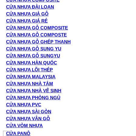
CỬA NHỰA ĐÀI LOAN
CỬA NHỰA GIẢ GỖ
CỬA NHỰA GIÁ RẺ
CỬA NHỰA GỖ COMPOSITE
CỬA NHỰA GỖ COMPOSTE
CỬA NHỰA GỖ GHÉP THANH
CỬA NHỰA GỖ SUNG YU
CỬA NHỰA GỖ SUNGYU
CỬA NHỰA HÀN QUỐC
CỬA NHỰA LÕI THÉP
CỬA NHỰA MALAYSIA
CỬA NHỰA NHÀ TẮM
CỬA NHỰA NHÀ VỆ SINH
CỬA NHỰA PHÒNG NGỦ
CỬA NHỰA PVC
CỬA NHỰA SÀI GÒN
CỬA NHỰA VÂN GỖ
CỬA VÒM NHỰA
CỬA PANÔ