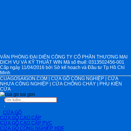
VĂN PHÒNG ĐẠI DIỆN CÔNG TY CỔ PHẦN THƯƠNG MẠI
DỊCH VỤ VÀ KỸ THUẬT WIN Mã số thuế: 0313502456-001
Cấp ngày 11/04/2016 bởi Sở kế hoạch và Đầu tư Tp Hồ Chí
Minh
CUAGOSAIGON.COM | CỬA GỖ CÔNG NGHIỆP | CỬA
NHỰA CÔNG NGHIỆP | CỬA CHỐNG CHÁY | PHỤ KIỆN
CỬA
Tìm
kiếm:
CỬA GỖ
CỬA GỖ CAO CẤP
CỬA GỖ CAO CẤP PVC
CỬA GỖ CÔNG NGHIỆP HDF