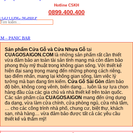
THẤT CẦU THANG GỖ
Viết đánh giá
Hotline CSKH
THẤT KỆ BẾP – TỦ BẾP
0899.400.400
THẤT TỦ GỖ – KỆ GỖ
 GỖ CÔNG NGHIỆP
Tìm
kiếm:
M – PANIC BAR
Sản phẩm Cửa Gỗ và Cửa Nhựa Gỗ
tại
CUAGOSAIGON.COM
là những sản phẩm rất cần thiết
vừa đảm bảo an toàn tài sản tính mạng mà còn đảm bảo
phong thủy mỹ thuật trong không gian sống. Với thiết kế
hiện đại sang trọng mang đến những phong cách riêng,
tạo điểm nhấn, mang lại không gian sống, làm việc lý
tưởng mà bạn đang tìm kiếm.
Cửa Gỗ Sài Gòn
đảm bảo
độ bền, không cong vênh, biến dạng… luôn là sự lựa chọn
hàng đầu của các gia chủ và nhà thiết kế trên toàn quốc.
Các sản phẩm của
CUAGOSAIGON
mang đến ứng dụng
đa dạng, vừa làm cửa chính, cửa phòng ngủ, cửa nhà tắm,
… cho các công trình nhà phố, chung cư, biệt thự, khách
sạn, nhà hàng… vừa đảm bảo được tất cả các yêu cầu
thiết kế và thẩm mỹ!