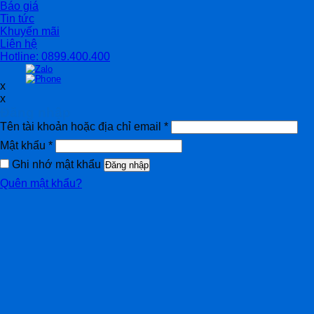
Báo giá
Tin tức
Khuyến mãi
Liên hệ
Hotline: 0899.400.400
x
x
Đăng nhập
Tên tài khoản hoặc địa chỉ email
*
Mật khẩu
*
Ghi nhớ mật khẩu
Đăng nhập
Quên mật khẩu?