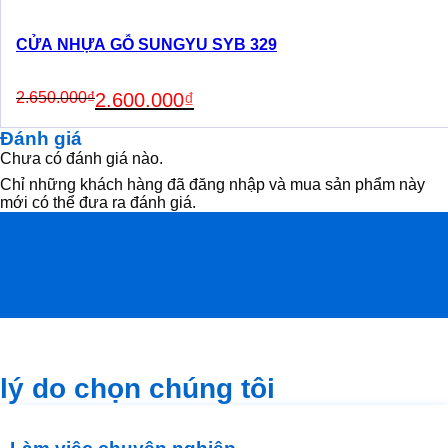
CỬA NHỰA GỖ SUNGYU SYB 329
Original
Current
2.650.000
₫
2.600.000
₫
price
price
was:
is:
Đánh giá
2.650.000₫.
2.600.000₫.
Chưa có đánh giá nào.
Chỉ những khách hàng đã đăng nhập và mua sản phẩm này
mới có thể đưa ra đánh giá.
lý do chọn chúng tôi