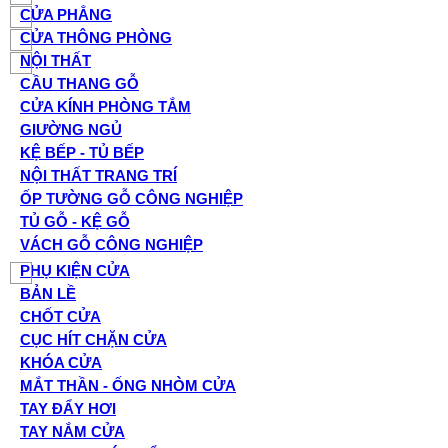
CỬA PHẲNG
CỬA THÔNG PHÒNG
NỘI THẤT
CẦU THANG GỖ
CỬA KÍNH PHÒNG TẮM
GIƯỜNG NGỦ
KỆ BẾP - TỦ BẾP
NỘI THẤT TRANG TRÍ
ỐP TƯỜNG GỖ CÔNG NGHIỆP
TỦ GỖ - KỆ GỖ
VÁCH GỖ CÔNG NGHIỆP
PHỤ KIỆN CỬA
BẢN LỀ
CHỐT CỬA
CỤC HÍT CHẶN CỬA
KHÓA CỬA
MẮT THẦN - ỐNG NHÒM CỬA
TAY ĐẨY HƠI
TAY NẮM CỬA