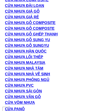
CỬA NHỰA ĐÀI LOAN
CỬA NHỰA GIẢ GỖ
CỬA NHỰA GIÁ RẺ
CỬA NHỰA GỖ COMPOSITE
CỬA NHỰA GỖ COMPOSTE
CỬA NHỰA GỖ GHÉP THANH
CỬA NHỰA GỖ SUNG YU
CỬA NHỰA GỖ SUNGYU
CỬA NHỰA HÀN QUỐC
CỬA NHỰA LÕI THÉP
CỬA NHỰA MALAYSIA
CỬA NHỰA NHÀ TẮM
CỬA NHỰA NHÀ VỆ SINH
CỬA NHỰA PHÒNG NGỦ
CỬA NHỰA PVC
CỬA NHỰA SÀI GÒN
CỬA NHỰA VÂN GỖ
CỬA VÒM NHỰA
CỬA PANÔ