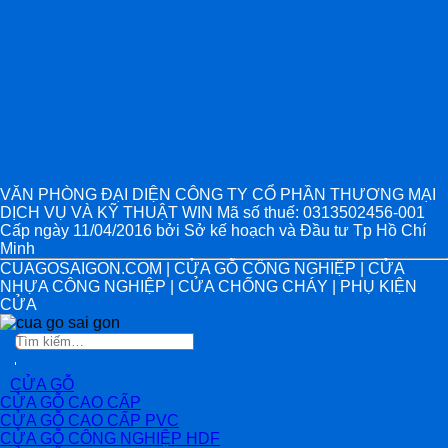
VĂN PHÒNG ĐẠI DIỆN CÔNG TY CỔ PHẦN THƯƠNG MẠI
DỊCH VỤ VÀ KỸ THUẬT WIN Mã số thuế: 0313502456-001
Cấp ngày 11/04/2016 bởi Sở kế hoạch và Đầu tư Tp Hồ Chí
Minh
CUAGOSAIGON.COM | CỬA GỖ CÔNG NGHIỆP | CỬA
NHỰA CÔNG NGHIỆP | CỬA CHỐNG CHÁY | PHỤ KIỆN
CỬA
Tìm
kiếm:
CỬA GỖ
CỬA GỖ CAO CẤP
CỬA GỖ CAO CẤP PVC
CỬA GỖ CÔNG NGHIỆP HDF