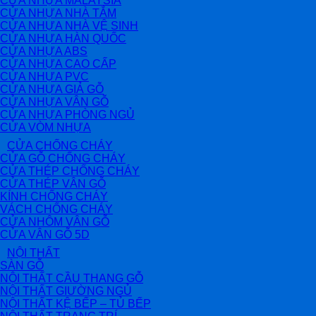
CỬA NHỰA MALAYSIA
CỬA NHỰA NHÀ TẮM
CỬA NHỰA NHÀ VỆ SINH
CỬA NHỰA HÀN QUỐC
CỬA NHỰA ABS
CỬA NHỰA CAO CẤP
CỬA NHỰA PVC
CỬA NHỰA GIẢ GỖ
CỬA NHỰA VÂN GỖ
CỬA NHỰA PHÒNG NGỦ
CỬA VÒM NHỰA
CỬA CHỐNG CHÁY
CỬA GỖ CHỐNG CHÁY
CỬA THÉP CHỐNG CHÁY
CỬA THÉP VÂN GỖ
KÍNH CHỐNG CHÁY
VÁCH CHỐNG CHÁY
CỬA NHÔM VÂN GỖ
CỬA VÂN GỖ 5D
NỘI THẤT
SÀN GỖ
NỘI THẤT CẦU THANG GỖ
NỘI THẤT GIƯỜNG NGỦ
NỘI THẤT KỆ BẾP – TỦ BẾP