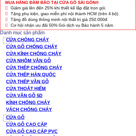
MUA HÀNG ĐẢM BẢO TẠI CỬA GỖ SÀI GÒN®
Giảm giá lên đến 25% khi thiết kế lắp đặt trọn gói.
Tặng phụ kiện, giao miễn phí nội thành HCM (trên 4 bộ).
Tặng đồ dùng thông minh nội thất trị giá 250.000đ.
Cơ hội nhận ưu đãi 50% Gói dịch vụ Bảo hành 5 năm.
Danh mục sản phẩm
CỬA CHỐNG CHÁY
CỬA GỖ CHỐNG CHÁY
CỬA KÍNH CHỐNG CHÁY
CỬA NHÔM VÂN GỖ
CỬA THÉP CHỐNG CHÁY
CỬA THÉP HÀN QUỐC
CỬA THÉP VÂN GỖ
CỬA THOÁT HIỂM
CỬA VÂN GỖ 5D
KÍNH CHỐNG CHÁY
VÁCH CHỐNG CHÁY
CỬA GỖ
CỬA GỖ CAO CẤP
CỬA GỖ CAO CẤP PVC