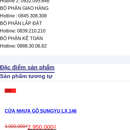
Hotline 2: 0932.095.646
BỘ PHẬN GIAO HÀNG
Hotline : 0845.308.308
BỘ PHẬN LẮP ĐẶT
Hotline: 0839.210.210
BỘ PHẬN KẾ TOÁN
Hotline: 0888.30.06.82
Đặc điểm sản phẩm
Sản phẩm tương tự
-2%
CỬA NHỰA GỖ SUNGYU LX.146
Original
Current
3.000.000
₫
2.950.000
₫