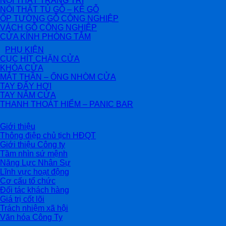
NỘI THẤT TRANG TRÍ
NỘI THẤT TỦ GỖ – KỆ GỖ
ỐP TƯỜNG GỖ CÔNG NGHIỆP
VÁCH GỖ CÔNG NGHIỆP
CỬA KÍNH PHÒNG TẮM
PHỤ KIỆN
CỤC HÍT CHẶN CỬA
KHÓA CỬA
MẮT THẦN – ỐNG NHÒM CỬA
TAY ĐẨY HƠI
TAY NẮM CỬA
THANH THOÁT HIỂM – PANIC BAR
Giới thiệu
Thông điệp chủ tịch HĐQT
Giới thiệu Công ty
Tầm nhìn sứ mệnh
Năng Lực Nhân Sự
Lĩnh vực hoạt động
Cơ cấu tổ chức
Đối tác khách hàng
Giá trị cốt lõi
Trách nhiệm xã hội
Văn hóa Công Ty