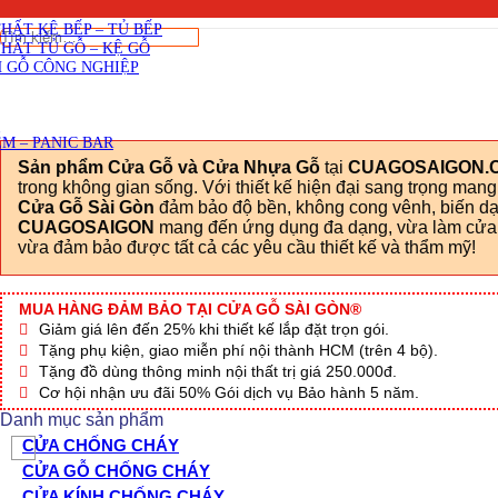
SKU: Cua-nhua-Dai-Loan-03-801-CGSG.jp
Viết đánh giá
THẤT CẦU THANG GỖ
THẤT KỆ BẾP – TỦ BẾP
Tìm
THẤT TỦ GỖ – KỆ GỖ
kiếm:
 GỖ CÔNG NGHIỆP
M – PANIC BAR
Sản phẩm Cửa Gỗ và Cửa Nhựa Gỗ
tại
CUAGOSAIGON.
trong không gian sống. Với thiết kế hiện đại sang trọng man
Cửa Gỗ Sài Gòn
đảm bảo độ bền, không cong vênh, biến dạn
CUAGOSAIGON
mang đến ứng dụng đa dạng, vừa làm cửa c
vừa đảm bảo được tất cả các yêu cầu thiết kế và thẩm mỹ!
MUA HÀNG ĐẢM BẢO TẠI CỬA GỖ SÀI GÒN®
Giảm giá lên đến 25% khi thiết kế lắp đặt trọn gói.
Tặng phụ kiện, giao miễn phí nội thành HCM (trên 4 bộ).
Tặng đồ dùng thông minh nội thất trị giá 250.000đ.
Cơ hội nhận ưu đãi 50% Gói dịch vụ Bảo hành 5 năm.
Danh mục sản phẩm
CỬA CHỐNG CHÁY
CỬA GỖ CHỐNG CHÁY
CỬA KÍNH CHỐNG CHÁY