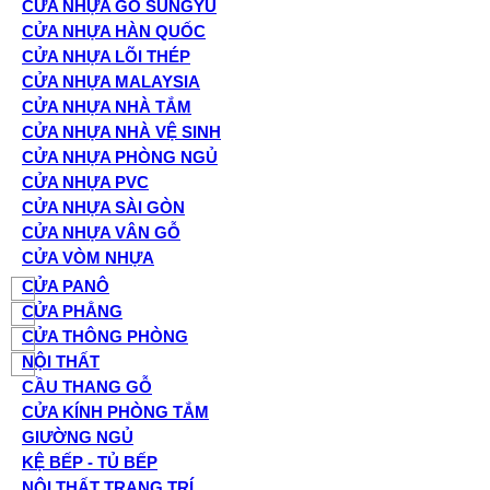
CỬA NHỰA GỖ SUNGYU
CỬA NHỰA HÀN QUỐC
CỬA NHỰA LÕI THÉP
CỬA NHỰA MALAYSIA
CỬA NHỰA NHÀ TẮM
CỬA NHỰA NHÀ VỆ SINH
CỬA NHỰA PHÒNG NGỦ
CỬA NHỰA PVC
CỬA NHỰA SÀI GÒN
CỬA NHỰA VÂN GỖ
CỬA VÒM NHỰA
CỬA PANÔ
CỬA PHẲNG
CỬA THÔNG PHÒNG
NỘI THẤT
CẦU THANG GỖ
CỬA KÍNH PHÒNG TẮM
GIƯỜNG NGỦ
KỆ BẾP - TỦ BẾP
NỘI THẤT TRANG TRÍ