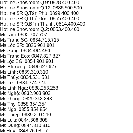
Hotline Showroom Q.9: 0828.400.400
Hotline Showroom Q.12: 0886.500.500
Hotline SR Q.Tân Phú: 0899.400.400
Hotline SR Q.Thủ Đức: 0855.400.400
Hotline SR Q.Bình Thạnh: 0814.400.400
Hotline Showroom Q.2: 0853.400.400
Mr Lãm: 0933.707.707
Ms Trang SG: 0834.715.715
Ms Lộc SR: 0826.901.901
Ms Sang: 0834.494.494
Ms Trang Eco: 0847.827.827
Mr Lộc SG: 0854.901.901
Ms Phượng: 0849.627.627
Ms Linh: 0839.310.310
Ms Thúy: 0834.531.531
Ms Lợi: 0834.774.774
Ms Linh Nga: 0838.253.253
Ms Nghệ: 0932.903.903
Mr Phong: 0829.348.348
Ms Thy: 0858.354.354
Ms Nga: 0855.854.854
Ms Thiếp: 0839.210.210
Ms Lưu: 0844.308.308
Ms Dung: 0844.810.810
Mr Huy: 0848.26.08.17