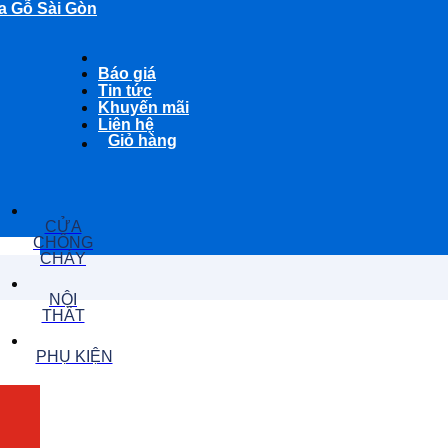
a Gỗ Sài Gòn
Báo giá
Tin tức
Khuyến mãi
Liên hệ
Giỏ hàng
CỬA
CHỐNG
CHÁY
NỘI
THẤT
PHỤ KIỆN