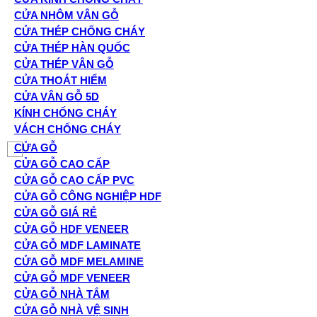
CỬA NHÔM VÂN GỖ
CỬA THÉP CHỐNG CHÁY
CỬA THÉP HÀN QUỐC
CỬA THÉP VÂN GỖ
CỬA THOÁT HIỂM
CỬA VÂN GỖ 5D
KÍNH CHỐNG CHÁY
VÁCH CHỐNG CHÁY
CỬA GỖ
CỬA GỖ CAO CẤP
CỬA GỖ CAO CẤP PVC
CỬA GỖ CÔNG NGHIỆP HDF
CỬA GỖ GIÁ RẺ
CỬA GỖ HDF VENEER
CỬA GỖ MDF LAMINATE
CỬA GỖ MDF MELAMINE
CỬA GỖ MDF VENEER
CỬA GỖ NHÀ TẮM
CỬA GỖ NHÀ VỆ SINH