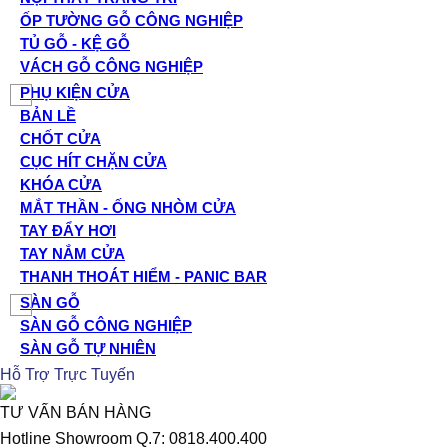
ỐP TƯỜNG GỖ CÔNG NGHIỆP
TỦ GỖ - KỆ GỖ
VÁCH GỖ CÔNG NGHIỆP
PHỤ KIỆN CỬA
BẢN LỀ
CHỐT CỬA
CỤC HÍT CHẶN CỬA
KHÓA CỬA
MẮT THẦN - ỐNG NHÒM CỬA
TAY ĐẨY HƠI
TAY NẮM CỬA
THANH THOÁT HIỂM - PANIC BAR
SÀN GỖ
SÀN GỖ CÔNG NGHIỆP
SÀN GỖ TỰ NHIÊN
Hỗ Trợ Trực Tuyến
TƯ VẤN BÁN HÀNG
Hotline Showroom Q.7: 0818.400.400