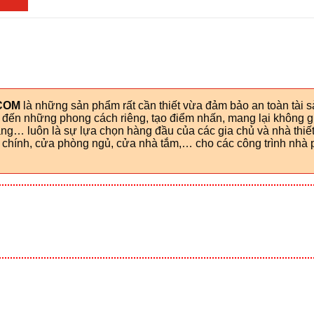
g
COM
là những sản phẩm rất cần thiết vừa đảm bảo an toàn tài 
g đến những phong cách riêng, tạo điểm nhấn, mang lại không g
g… luôn là sự lựa chọn hàng đầu của các gia chủ và nhà thiết
hính, cửa phòng ngủ, cửa nhà tắm,… cho các công trình nhà p