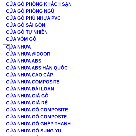
CỬA GỖ PHÒNG KHÁCH SẠN
CỬA GỖ PHÒNG NGỦ
CỬA GỖ PHỦ NHỰA PVC
CỬA GỖ SÀI GÒN
CỬA GỖ TỰ NHIÊN
CỬA VÒM GỖ
CỬA NHỰA
CỬA NHỰA @DOOR
CỬA NHỰA ABS
CỬA NHỰA ABS HÀN QUỐC
CỬA NHỰA CAO CẤP
CỬA NHỰA COMPOSITE
CỬA NHỰA ĐÀI LOAN
CỬA NHỰA GIẢ GỖ
CỬA NHỰA GIÁ RẺ
CỬA NHỰA GỖ COMPOSITE
CỬA NHỰA GỖ COMPOSTE
CỬA NHỰA GỖ GHÉP THANH
CỬA NHỰA GỖ SUNG YU