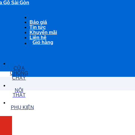
a Gỗ Sài Gòn
Báo giá
Tin tức
Khuyến mãi
Liên hệ
Giỏ hàng
CỬA
CHỐNG
CHÁY
NỘI
THẤT
PHỤ KIỆN