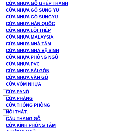
CỬA NHỰA GỖ GHÉP THANH
CỬA NHỰA GỖ SUNG YU
CỬA NHỰA GỖ SUNGYU
CỬA NHỰA HÀN QUỐC
CỬA NHỰA LÕI THÉP
CỬA NHỰA MALAYSIA
CỬA NHỰA NHÀ TẮM
CỬA NHỰA NHÀ VỆ SINH
CỬA NHỰA PHÒNG NGỦ
CỬA NHỰA PVC
CỬA NHỰA SÀI GÒN
CỬA NHỰA VÂN GỖ
CỬA VÒM NHỰA
CỬA PANÔ
CỬA PHẲNG
CỬA THÔNG PHÒNG
NỘI THẤT
CẦU THANG GỖ
CỬA KÍNH PHÒNG TẮM