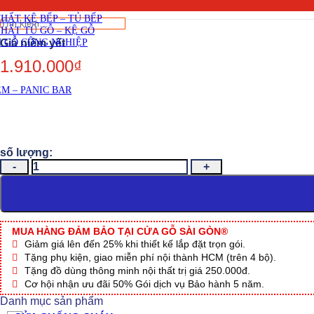
SKU:
Viết đánh giá
THẤT CẦU THANG GỖ
THẤT KỆ BẾP – TỦ BẾP
Tìm
THẤT TỦ GỖ – KỆ GỖ
kiếm:
 GỖ CÔNG NGHIỆP
1.910.000
₫
M – PANIC BAR
CỬA
NHỰA
ĐÀI
LOAN
DL.05-
808B1g
MUA HÀNG ĐẢM BẢO TẠI CỬA GỖ SÀI GÒN®
số
Giảm giá lên đến 25% khi thiết kế lắp đặt trọn gói.
lượng
Tặng phụ kiện, giao miễn phí nội thành HCM (trên 4 bộ).
Tặng đồ dùng thông minh nội thất trị giá 250.000đ.
Cơ hội nhận ưu đãi 50% Gói dịch vụ Bảo hành 5 năm.
Danh mục sản phẩm