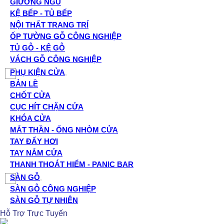
GIƯỜNG NGỦ
KỆ BẾP - TỦ BẾP
NỘI THẤT TRANG TRÍ
ỐP TƯỜNG GỖ CÔNG NGHIỆP
TỦ GỖ - KỆ GỖ
VÁCH GỖ CÔNG NGHIỆP
PHỤ KIỆN CỬA
BẢN LỀ
CHỐT CỬA
CỤC HÍT CHẶN CỬA
KHÓA CỬA
MẮT THẦN - ỐNG NHÒM CỬA
TAY ĐẨY HƠI
TAY NẮM CỬA
THANH THOÁT HIỂM - PANIC BAR
SÀN GỖ
SÀN GỖ CÔNG NGHIỆP
SÀN GỖ TỰ NHIÊN
Hỗ Trợ Trực Tuyến