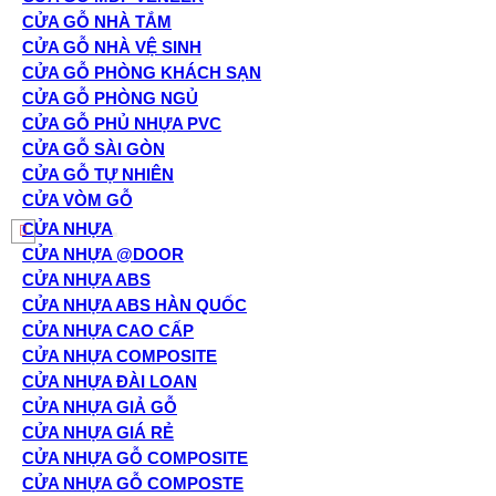
CỬA GỖ NHÀ TẮM
CỬA GỖ NHÀ VỆ SINH
CỬA GỖ PHÒNG KHÁCH SẠN
CỬA GỖ PHÒNG NGỦ
CỬA GỖ PHỦ NHỰA PVC
CỬA GỖ SÀI GÒN
CỬA GỖ TỰ NHIÊN
CỬA VÒM GỖ
CỬA NHỰA
CỬA NHỰA @DOOR
CỬA NHỰA ABS
CỬA NHỰA ABS HÀN QUỐC
CỬA NHỰA CAO CẤP
CỬA NHỰA COMPOSITE
CỬA NHỰA ĐÀI LOAN
CỬA NHỰA GIẢ GỖ
CỬA NHỰA GIÁ RẺ
CỬA NHỰA GỖ COMPOSITE
CỬA NHỰA GỖ COMPOSTE