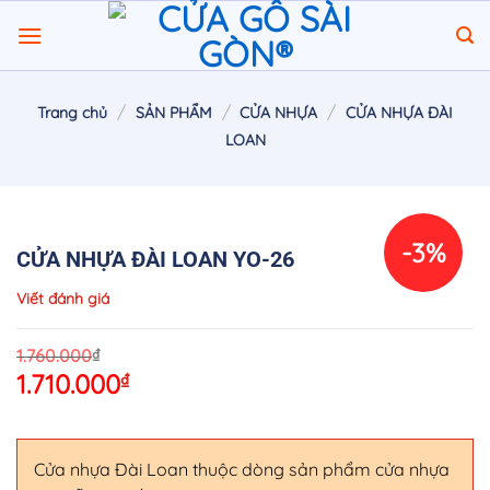
Chuyển
đến
nội
dung
/
/
/
Trang chủ
SẢN PHẨM
CỬA NHỰA
CỬA NHỰA ĐÀI
LOAN
-3%
CỬA NHỰA ĐÀI LOAN YO-26
Viết đánh giá
O
C
₫
1.760.000
1.710.000
₫
p
p
w
is
1
1
Cửa nhựa Đài Loan thuộc dòng sản phẩm cửa nhựa