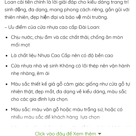
Loan cải tiến chính là lời giải đáp cho kiểu dáng trang trí
sinh động, đa dạng, mang phong cách riêng, gần gũi với
thiên nhiên, đẹp hiện đại và bảo vệ môi trường.
– Ưu điểm của cửa nhựa cao cấp Đài Loan:
Chịu nước, chịu ẩm và các chất thải, chống ăn mòn
mối mọt
Là chất liệu Nhựa Cao Cấp nên có độ bền cao
Cửa nhựa nhà vệ sinh Không có lõi thép nên vận hành
nhẹ nhàng, êm ái
Màu sắc thiết kế giả gỗ cảm giác giống như cửa gỗ tự
nhiên thật, đẹp mắt, đa dạng về kiểu dáng, màu sắc
cho các gia đình lựa chọn.
Màu sắc: màu vân gỗ hoặc màu trắng sứ, hoặc có
nhiều màu sắc để khách hàng lựa chọn
Lớp màu dày chống cào xước, dễ lau chùi và không bị
Click vào đây để Xem thêm
phai màu.