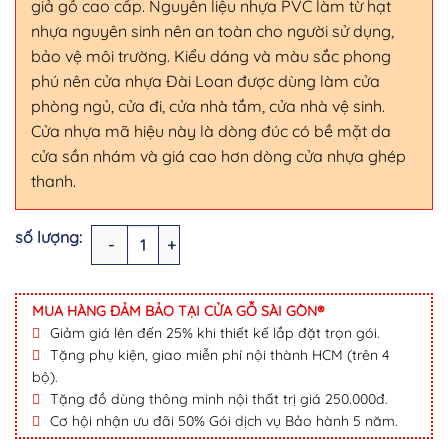
giả gỗ cao cấp. Nguyên liệu nhựa PVC làm từ hạt
nhựa nguyên sinh nên an toàn cho người sử dụng,
bảo vệ môi trường. Kiểu dáng và màu sắc phong
phú nên cửa nhựa Đài Loan được dùng làm cửa
phòng ngủ, cửa đi, cửa nhà tắm, cửa nhà vệ sinh.
Cửa nhựa mã hiệu này là dòng đúc có bề mặt da
cửa sần nhám và giá cao hơn dòng cửa nhựa ghép
thanh.
CỬA NHỰA ĐÀI LOAN YO-26 số lượng
MUA HÀNG ĐẢM BẢO TẠI CỬA GỖ SÀI GÒN®
Giảm giá lên đến 25% khi thiết kế lắp đặt trọn gói.
Tặng phụ kiện, giao miễn phí nội thành HCM (trên 4
bộ).
Tặng đồ dùng thông minh nội thất trị giá 250.000đ.
Cơ hội nhận ưu đãi 50% Gói dịch vụ Bảo hành 5 năm.