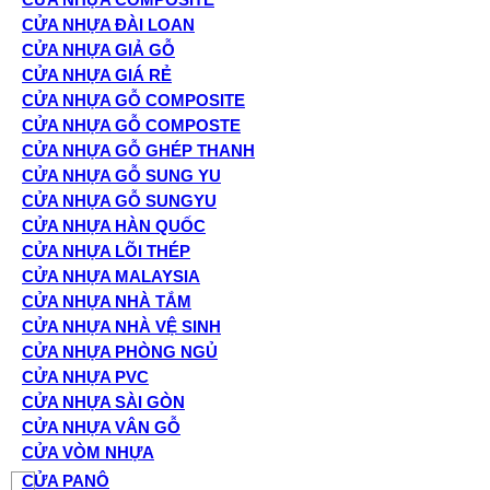
CỬA NHỰA ĐÀI LOAN
CỬA NHỰA GIẢ GỖ
CỬA NHỰA GIÁ RẺ
CỬA NHỰA GỖ COMPOSITE
CỬA NHỰA GỖ COMPOSTE
CỬA NHỰA GỖ GHÉP THANH
CỬA NHỰA GỖ SUNG YU
CỬA NHỰA GỖ SUNGYU
CỬA NHỰA HÀN QUỐC
CỬA NHỰA LÕI THÉP
CỬA NHỰA MALAYSIA
CỬA NHỰA NHÀ TẮM
CỬA NHỰA NHÀ VỆ SINH
CỬA NHỰA PHÒNG NGỦ
CỬA NHỰA PVC
CỬA NHỰA SÀI GÒN
CỬA NHỰA VÂN GỖ
CỬA VÒM NHỰA
CỬA PANÔ