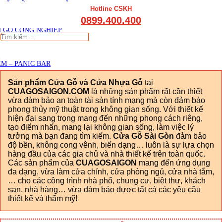
THẤT CẦU THANG GỖ
Viết đánh giá
Hotline CSKH
THẤT KỆ BẾP – TỦ BẾP
0899.400.400
THẤT TỦ GỖ – KỆ GỖ
 GỖ CÔNG NGHIỆP
Tìm
kiếm:
M – PANIC BAR
Sản phẩm Cửa Gỗ và Cửa Nhựa Gỗ
tại
CUAGOSAIGON.COM
là những sản phẩm rất cần thiết
vừa đảm bảo an toàn tài sản tính mạng mà còn đảm bảo
phong thủy mỹ thuật trong không gian sống. Với thiết kế
hiện đại sang trọng mang đến những phong cách riêng,
tạo điểm nhấn, mang lại không gian sống, làm việc lý
tưởng mà bạn đang tìm kiếm.
Cửa Gỗ Sài Gòn
đảm bảo
độ bền, không cong vênh, biến dạng… luôn là sự lựa chọn
hàng đầu của các gia chủ và nhà thiết kế trên toàn quốc.
Các sản phẩm của
CUAGOSAIGON
mang đến ứng dụng
đa dạng, vừa làm cửa chính, cửa phòng ngủ, cửa nhà tắm,
… cho các công trình nhà phố, chung cư, biệt thự, khách
sạn, nhà hàng… vừa đảm bảo được tất cả các yêu cầu
thiết kế và thẩm mỹ!