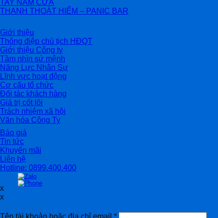
TAY NẮM CỬA
THANH THOÁT HIỂM – PANIC BAR
Giới thiệu
Thông điệp chủ tịch HĐQT
Giới thiệu Công ty
Tầm nhìn sứ mệnh
Năng Lực Nhân Sự
Lĩnh vực hoạt động
Cơ cấu tổ chức
Đối tác khách hàng
Giá trị cốt lõi
Trách nhiệm xã hội
Văn hóa Công Ty
Báo giá
Tin tức
Khuyến mãi
Liên hệ
Hotline: 0899.400.400
x
x
Đăng nhập
Tên tài khoản hoặc địa chỉ email
*