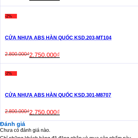
price
price
was:
is:
1.760.000₫.
1.710.000₫.
-2%
CỬA NHỰA ABS HÀN QUỐC KSD.203-MT104
Original
Current
2.800.000
₫
2.750.000
₫
price
price
was:
is:
2.800.000₫.
2.750.000₫.
-2%
CỬA NHỰA ABS HÀN QUỐC KSD.301-M8707
Original
Current
2.800.000
₫
2.750.000
₫
price
price
was:
is:
Đánh giá
2.800.000₫.
2.750.000₫.
Chưa có đánh giá nào.