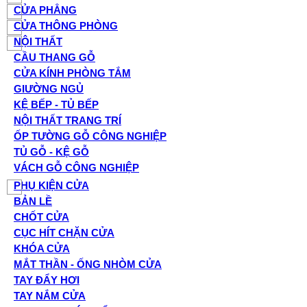
CỬA PHẲNG
CỬA THÔNG PHÒNG
NỘI THẤT
CẦU THANG GỖ
CỬA KÍNH PHÒNG TẮM
GIƯỜNG NGỦ
KỆ BẾP - TỦ BẾP
NỘI THẤT TRANG TRÍ
ỐP TƯỜNG GỖ CÔNG NGHIỆP
TỦ GỖ - KỆ GỖ
VÁCH GỖ CÔNG NGHIỆP
PHỤ KIỆN CỬA
BẢN LỀ
CHỐT CỬA
CỤC HÍT CHẶN CỬA
KHÓA CỬA
MẮT THẦN - ỐNG NHÒM CỬA
TAY ĐẨY HƠI
TAY NẮM CỬA