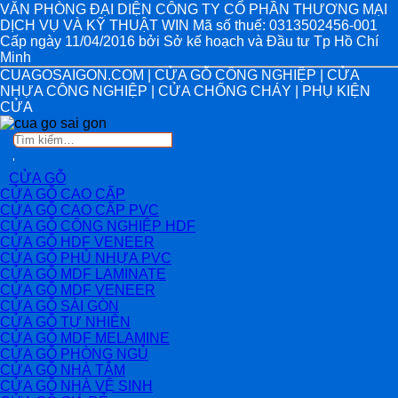
VĂN PHÒNG ĐẠI DIỆN CÔNG TY CỔ PHẦN THƯƠNG MẠI
DỊCH VỤ VÀ KỸ THUẬT WIN Mã số thuế: 0313502456-001
Cấp ngày 11/04/2016 bởi Sở kế hoạch và Đầu tư Tp Hồ Chí
Minh
CUAGOSAIGON.COM | CỬA GỖ CÔNG NGHIỆP | CỬA
NHỰA CÔNG NGHIỆP | CỬA CHỐNG CHÁY | PHỤ KIỆN
CỬA
Tìm
kiếm:
CỬA GỖ
CỬA GỖ CAO CẤP
CỬA GỖ CAO CẤP PVC
CỬA GỖ CÔNG NGHIỆP HDF
CỬA GỖ HDF VENEER
CỬA GỖ PHỦ NHỰA PVC
CỬA GỖ MDF LAMINATE
CỬA GỖ MDF VENEER
CỬA GỖ SÀI GÒN
CỬA GỖ TỰ NHIÊN
CỬA GỖ MDF MELAMINE
CỬA GỖ PHÒNG NGỦ
CỬA GỖ NHÀ TẮM
CỬA GỖ NHÀ VỆ SINH