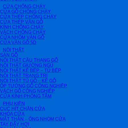
CỬA CHỐNG CHÁY
CỬA GỖ CHỐNG CHÁY
CỬA THÉP CHỐNG CHÁY
CỬA THÉP VÂN GỖ
KÍNH CHỐNG CHÁY
VÁCH CHỐNG CHÁY
CỬA NHÔM VÂN GỖ
CỬA VÂN GỖ 5D
NỘI THẤT
SÀN GỖ
NỘI THẤT CẦU THANG GỖ
NỘI THẤT GIƯỜNG NGỦ
NỘI THẤT KỆ BẾP – TỦ BẾP
NỘI THẤT TRANG TRÍ
NỘI THẤT TỦ GỖ – KỆ GỖ
ỐP TƯỜNG GỖ CÔNG NGHIỆP
VÁCH GỖ CÔNG NGHIỆP
CỬA KÍNH PHÒNG TẮM
PHỤ KIỆN
CỤC HÍT CHẶN CỬA
KHÓA CỬA
MẮT THẦN – ỐNG NHÒM CỬA
TAY ĐẨY HƠI