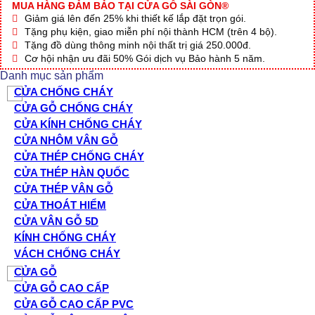
MUA HÀNG ĐẢM BẢO TẠI CỬA GỖ SÀI GÒN®
Giảm giá lên đến 25% khi thiết kế lắp đặt trọn gói.
Tặng phụ kiện, giao miễn phí nội thành HCM (trên 4 bộ).
Tặng đồ dùng thông minh nội thất trị giá 250.000đ.
Cơ hội nhận ưu đãi 50% Gói dịch vụ Bảo hành 5 năm.
Danh mục sản phẩm
CỬA CHỐNG CHÁY
CỬA GỖ CHỐNG CHÁY
CỬA KÍNH CHỐNG CHÁY
CỬA NHÔM VÂN GỖ
CỬA THÉP CHỐNG CHÁY
CỬA THÉP HÀN QUỐC
CỬA THÉP VÂN GỖ
CỬA THOÁT HIỂM
CỬA VÂN GỖ 5D
KÍNH CHỐNG CHÁY
VÁCH CHỐNG CHÁY
CỬA GỖ
CỬA GỖ CAO CẤP
CỬA GỖ CAO CẤP PVC