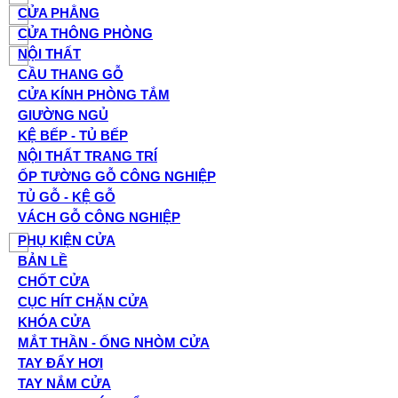
CỬA PHẲNG
CỬA THÔNG PHÒNG
NỘI THẤT
CẦU THANG GỖ
CỬA KÍNH PHÒNG TẮM
GIƯỜNG NGỦ
KỆ BẾP - TỦ BẾP
NỘI THẤT TRANG TRÍ
ỐP TƯỜNG GỖ CÔNG NGHIỆP
TỦ GỖ - KỆ GỖ
VÁCH GỖ CÔNG NGHIỆP
PHỤ KIỆN CỬA
BẢN LỀ
CHỐT CỬA
CỤC HÍT CHẶN CỬA
KHÓA CỬA
MẮT THẦN - ỐNG NHÒM CỬA
TAY ĐẨY HƠI
TAY NẮM CỬA