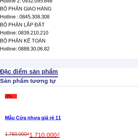
Hotline 2: 0932.095.646
BỘ PHẬN GIAO HÀNG
Hotline : 0845.308.308
BỘ PHẬN LẮP ĐẶT
Hotline: 0839.210.210
BỘ PHẬN KẾ TOÁN
Hotline: 0888.30.06.82
Đặc điểm sản phẩm
Sản phẩm tương tự
-3%
Mẫu Cửa nhựa giá rẻ 11
Original
Current
1.760.000
₫
1.710.000
₫