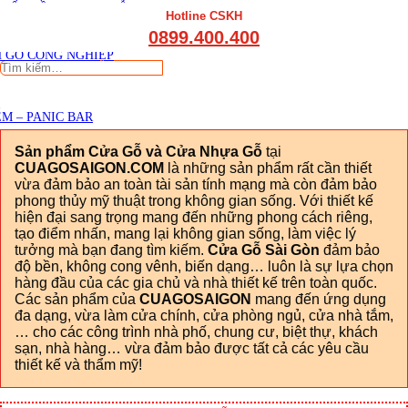
THẤT CẦU THANG GỖ
Viết đánh giá
Hotline CSKH
THẤT KỆ BẾP – TỦ BẾP
0899.400.400
THẤT TỦ GỖ – KỆ GỖ
 GỖ CÔNG NGHIỆP
Tìm
kiếm:
M – PANIC BAR
Sản phẩm Cửa Gỗ và Cửa Nhựa Gỗ
tại
CUAGOSAIGON.COM
là những sản phẩm rất cần thiết
vừa đảm bảo an toàn tài sản tính mạng mà còn đảm bảo
phong thủy mỹ thuật trong không gian sống. Với thiết kế
hiện đại sang trọng mang đến những phong cách riêng,
tạo điểm nhấn, mang lại không gian sống, làm việc lý
tưởng mà bạn đang tìm kiếm.
Cửa Gỗ Sài Gòn
đảm bảo
độ bền, không cong vênh, biến dạng… luôn là sự lựa chọn
hàng đầu của các gia chủ và nhà thiết kế trên toàn quốc.
Các sản phẩm của
CUAGOSAIGON
mang đến ứng dụng
đa dạng, vừa làm cửa chính, cửa phòng ngủ, cửa nhà tắm,
… cho các công trình nhà phố, chung cư, biệt thự, khách
sạn, nhà hàng… vừa đảm bảo được tất cả các yêu cầu
thiết kế và thẩm mỹ!