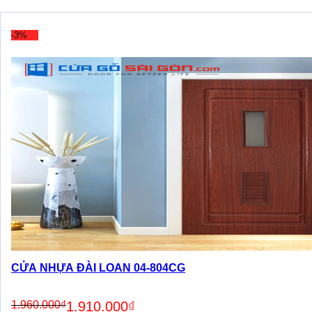
price
price
was:
is:
1.760.000₫.
1.710.000₫.
-3%
CỬA NHỰA ĐÀI LOAN 04-804CG
Original
Current
1.960.000
₫
1.910.000
₫