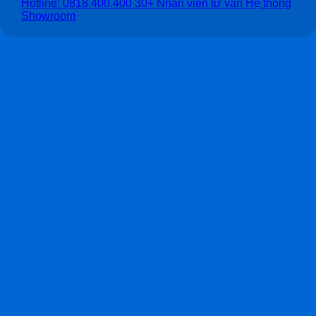
Hotline: 0818.400.400
30+ Nhân viên tư vấn
Hệ thống
Showroom