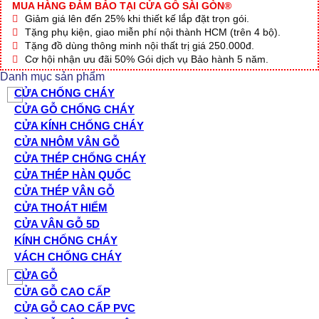
MUA HÀNG ĐẢM BẢO TẠI CỬA GỖ SÀI GÒN®
Giảm giá lên đến 25% khi thiết kế lắp đặt trọn gói.
Tặng phụ kiện, giao miễn phí nội thành HCM (trên 4 bộ).
Tặng đồ dùng thông minh nội thất trị giá 250.000đ.
Cơ hội nhận ưu đãi 50% Gói dịch vụ Bảo hành 5 năm.
Danh mục sản phẩm
CỬA CHỐNG CHÁY
CỬA GỖ CHỐNG CHÁY
CỬA KÍNH CHỐNG CHÁY
CỬA NHÔM VÂN GỖ
CỬA THÉP CHỐNG CHÁY
CỬA THÉP HÀN QUỐC
CỬA THÉP VÂN GỖ
CỬA THOÁT HIỂM
CỬA VÂN GỖ 5D
KÍNH CHỐNG CHÁY
VÁCH CHỐNG CHÁY
CỬA GỖ
CỬA GỖ CAO CẤP
CỬA GỖ CAO CẤP PVC