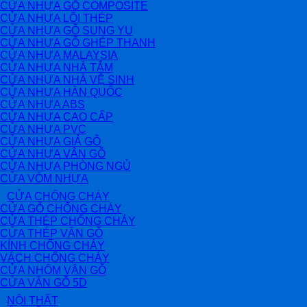
CỬA NHỰA GỖ COMPOSITE
CỬA NHỰA LÕI THÉP
CỬA NHỰA GỖ SUNG YU
CỬA NHỰA GỖ GHÉP THANH
CỬA NHỰA MALAYSIA
CỬA NHỰA NHÀ TẮM
CỬA NHỰA NHÀ VỆ SINH
CỬA NHỰA HÀN QUỐC
CỬA NHỰA ABS
CỬA NHỰA CAO CẤP
CỬA NHỰA PVC
CỬA NHỰA GIẢ GỖ
CỬA NHỰA VÂN GỖ
CỬA NHỰA PHÒNG NGỦ
CỬA VÒM NHỰA
CỬA CHỐNG CHÁY
CỬA GỖ CHỐNG CHÁY
CỬA THÉP CHỐNG CHÁY
CỬA THÉP VÂN GỖ
KÍNH CHỐNG CHÁY
VÁCH CHỐNG CHÁY
CỬA NHÔM VÂN GỖ
CỬA VÂN GỖ 5D
NỘI THẤT