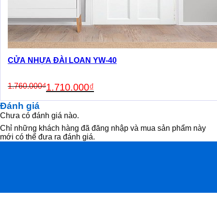
CỬA NHỰA ĐÀI LOAN YW-40
Original
Current
1.760.000
₫
1.710.000
₫
price
price
was:
is:
Đánh giá
1.760.000₫.
1.710.000₫.
Chưa có đánh giá nào.
Chỉ những khách hàng đã đăng nhập và mua sản phẩm này
mới có thể đưa ra đánh giá.