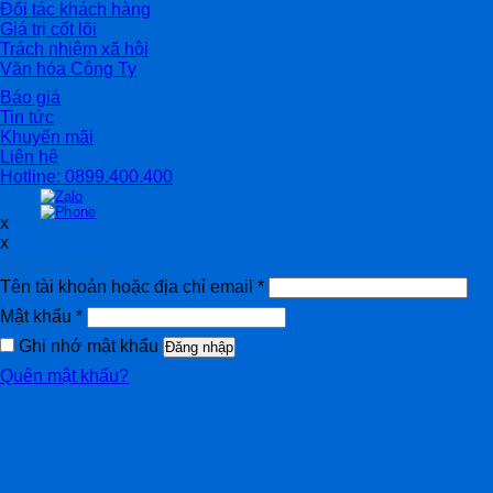
Đối tác khách hàng
Giá trị cốt lõi
Trách nhiệm xã hội
Văn hóa Công Ty
Báo giá
Tin tức
Khuyến mãi
Liên hệ
Hotline: 0899.400.400
x
x
Đăng nhập
Tên tài khoản hoặc địa chỉ email
*
Mật khẩu
*
Ghi nhớ mật khẩu
Đăng nhập
Quên mật khẩu?