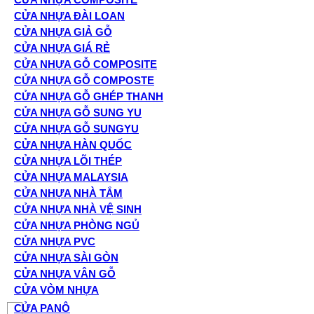
CỬA NHỰA ĐÀI LOAN
CỬA NHỰA GIẢ GỖ
CỬA NHỰA GIÁ RẺ
CỬA NHỰA GỖ COMPOSITE
CỬA NHỰA GỖ COMPOSTE
CỬA NHỰA GỖ GHÉP THANH
CỬA NHỰA GỖ SUNG YU
CỬA NHỰA GỖ SUNGYU
CỬA NHỰA HÀN QUỐC
CỬA NHỰA LÕI THÉP
CỬA NHỰA MALAYSIA
CỬA NHỰA NHÀ TẮM
CỬA NHỰA NHÀ VỆ SINH
CỬA NHỰA PHÒNG NGỦ
CỬA NHỰA PVC
CỬA NHỰA SÀI GÒN
CỬA NHỰA VÂN GỖ
CỬA VÒM NHỰA
CỬA PANÔ