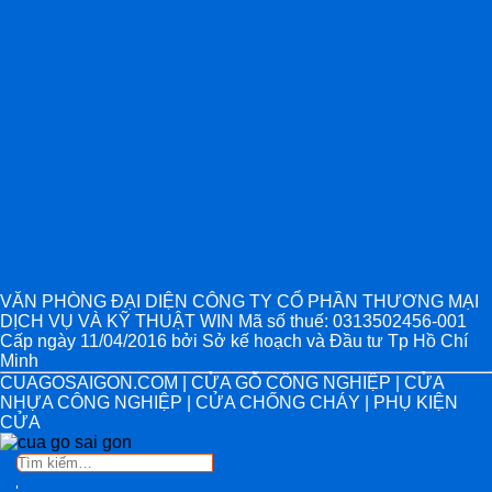
VĂN PHÒNG ĐẠI DIỆN CÔNG TY CỔ PHẦN THƯƠNG MẠI
DỊCH VỤ VÀ KỸ THUẬT WIN Mã số thuế: 0313502456-001
Cấp ngày 11/04/2016 bởi Sở kế hoạch và Đầu tư Tp Hồ Chí
Minh
CUAGOSAIGON.COM | CỬA GỖ CÔNG NGHIỆP | CỬA
NHỰA CÔNG NGHIỆP | CỬA CHỐNG CHÁY | PHỤ KIỆN
CỬA
Tìm
kiếm: