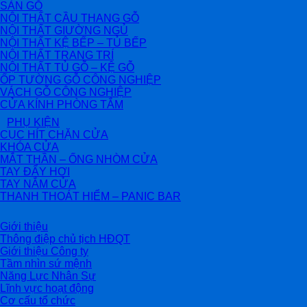
SÀN GỖ
NỘI THẤT CẦU THANG GỖ
NỘI THẤT GIƯỜNG NGỦ
NỘI THẤT KỆ BẾP – TỦ BẾP
NỘI THẤT TRANG TRÍ
NỘI THẤT TỦ GỖ – KỆ GỖ
ỐP TƯỜNG GỖ CÔNG NGHIỆP
VÁCH GỖ CÔNG NGHIỆP
CỬA KÍNH PHÒNG TẮM
PHỤ KIỆN
CỤC HÍT CHẶN CỬA
KHÓA CỬA
MẮT THẦN – ỐNG NHÒM CỬA
TAY ĐẨY HƠI
TAY NẮM CỬA
THANH THOÁT HIỂM – PANIC BAR
Giới thiệu
Thông điệp chủ tịch HĐQT
Giới thiệu Công ty
Tầm nhìn sứ mệnh
Năng Lực Nhân Sự
Lĩnh vực hoạt động
Cơ cấu tổ chức