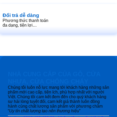
Đổi trả dễ dàng
Phương thức thanh toán
đa dạng, tiện lợi…
NHÀ CUNG CẤP CỦA GỖ, CỬA
NHỰA, CỬA CHỐNG CHÁY
Chúng tôi luôn nỗ lực mang tới khách hàng những sản
phẩm mới cao cấp, tiện ích, phù hợp nhất với người
Việt. Chúng tôi cam kết đem đến cho quý khách hàng
sự hài lòng tuyệt đối, cam kết giá thành luôn đồng
hành cùng chất lượng sản phẩm với phương châm
“
Uy tín chất lượng tạo nên thương hiệu
”