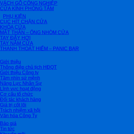
VÁCH GỖ CÔNG NGHIỆP
CỬA KÍNH PHÒNG TẮM
PHỤ KIỆN
CỤC HÍT CHẶN CỬA
KHÓA CỬA
MẮT THẦN – ỐNG NHÒM CỬA
TAY ĐẨY HƠI
TAY NẮM CỬA
THANH THOÁT HIỂM – PANIC BAR
Giới thiệu
Thông điệp chủ tịch HĐQT
Giới thiệu Công ty
Tầm nhìn sứ mệnh
Năng Lực Nhân Sự
Lĩnh vực hoạt động
Cơ cấu tổ chức
Đối tác khách hàng
Giá trị cốt lõi
Trách nhiệm xã hội
Văn hóa Công Ty
Báo giá
Tin tức