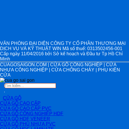
VĂN PHÒNG ĐẠI DIỆN CÔNG TY CỔ PHẦN THƯƠNG MẠI
DỊCH VỤ VÀ KỸ THUẬT WIN Mã số thuế: 0313502456-001
Cấp ngày 11/04/2016 bởi Sở kế hoạch và Đầu tư Tp Hồ Chí
Minh
CUAGOSAIGON.COM | CỬA GỖ CÔNG NGHIỆP | CỬA
NHỰA CÔNG NGHIỆP | CỬA CHỐNG CHÁY | PHỤ KIỆN
CỬA
Tìm
kiếm:
CỬA GỖ
CỬA GỖ CAO CẤP
CỬA GỖ CAO CẤP PVC
CỬA GỖ CÔNG NGHIỆP HDF
CỬA GỖ HDF VENEER
CỬA GỖ PHỦ NHỰA PVC