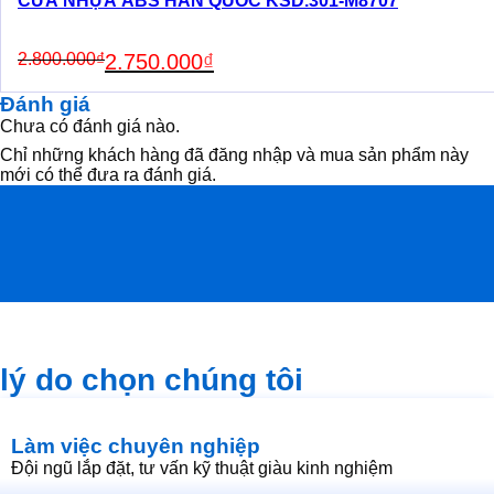
CỬA NHỰA ABS HÀN QUỐC KSD.301-M8707
Original
Current
2.800.000
₫
2.750.000
₫
price
price
was:
is:
Đánh giá
2.800.000₫.
2.750.000₫.
Chưa có đánh giá nào.
Chỉ những khách hàng đã đăng nhập và mua sản phẩm này
mới có thể đưa ra đánh giá.
lý do chọn chúng tôi
Làm việc chuyên nghiệp
Đội ngũ lắp đặt, tư vấn kỹ thuật giàu kinh nghiệm