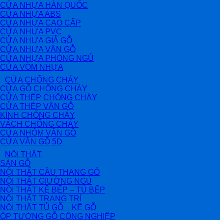
CỬA NHỰA HÀN QUỐC
CỬA NHỰA ABS
CỬA NHỰA CAO CẤP
CỬA NHỰA PVC
CỬA NHỰA GIẢ GỖ
CỬA NHỰA VÂN GỖ
CỬA NHỰA PHÒNG NGỦ
CỬA VÒM NHỰA
CỬA CHỐNG CHÁY
CỬA GỖ CHỐNG CHÁY
CỬA THÉP CHỐNG CHÁY
CỬA THÉP VÂN GỖ
KÍNH CHỐNG CHÁY
VÁCH CHỐNG CHÁY
CỬA NHÔM VÂN GỖ
CỬA VÂN GỖ 5D
NỘI THẤT
SÀN GỖ
NỘI THẤT CẦU THANG GỖ
NỘI THẤT GIƯỜNG NGỦ
NỘI THẤT KỆ BẾP – TỦ BẾP
NỘI THẤT TRANG TRÍ
NỘI THẤT TỦ GỖ – KỆ GỖ
ỐP TƯỜNG GỖ CÔNG NGHIỆP