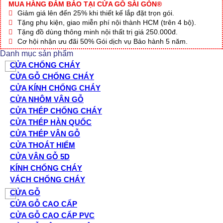
MUA HÀNG ĐẢM BẢO TẠI CỬA GỖ SÀI GÒN®
Giảm giá lên đến 25% khi thiết kế lắp đặt trọn gói.
Tặng phụ kiện, giao miễn phí nội thành HCM (trên 4 bộ).
Tặng đồ dùng thông minh nội thất trị giá 250.000đ.
Cơ hội nhận ưu đãi 50% Gói dịch vụ Bảo hành 5 năm.
Danh mục sản phẩm
CỬA CHỐNG CHÁY
CỬA GỖ CHỐNG CHÁY
CỬA KÍNH CHỐNG CHÁY
CỬA NHÔM VÂN GỖ
CỬA THÉP CHỐNG CHÁY
CỬA THÉP HÀN QUỐC
CỬA THÉP VÂN GỖ
CỬA THOÁT HIỂM
CỬA VÂN GỖ 5D
KÍNH CHỐNG CHÁY
VÁCH CHỐNG CHÁY
CỬA GỖ
CỬA GỖ CAO CẤP
CỬA GỖ CAO CẤP PVC