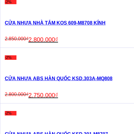
-2%
CỬA NHỰA NHÀ TẮM KOS 609-M8708 KÍNH
Original
Current
2.850.000
₫
2.800.000
₫
price
price
was:
is:
2.850.000₫.
2.800.000₫.
-2%
CỬA NHỰA ABS HÀN QUỐC KSD.303A-MQ808
Original
Current
2.800.000
₫
2.750.000
₫
price
price
was:
is:
2.800.000₫.
2.750.000₫.
-2%