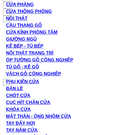
CỬA PHẲNG
CỬA THÔNG PHÒNG
NỘI THẤT
CẦU THANG GỖ
CỬA KÍNH PHÒNG TẮM
GIƯỜNG NGỦ
KỆ BẾP - TỦ BẾP
NỘI THẤT TRANG TRÍ
ỐP TƯỜNG GỖ CÔNG NGHIỆP
TỦ GỖ - KỆ GỖ
VÁCH GỖ CÔNG NGHIỆP
PHỤ KIỆN CỬA
BẢN LỀ
CHỐT CỬA
CỤC HÍT CHẶN CỬA
KHÓA CỬA
MẮT THẦN - ỐNG NHÒM CỬA
TAY ĐẨY HƠI
TAY NẮM CỬA