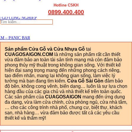
THẤT CẦU THANG GỖ
Viết đánh giá
Hotline CSKH
THẤT KỆ BẾP – TỦ BẾP
0899.400.400
THẤT TỦ GỖ – KỆ GỖ
 GỖ CÔNG NGHIỆP
Tìm
kiếm:
M – PANIC BAR
Sản phẩm Cửa Gỗ và Cửa Nhựa Gỗ
tại
CUAGOSAIGON.COM
là những sản phẩm rất cần thiết
vừa đảm bảo an toàn tài sản tính mạng mà còn đảm bảo
phong thủy mỹ thuật trong không gian sống. Với thiết kế
hiện đại sang trọng mang đến những phong cách riêng,
tạo điểm nhấn, mang lại không gian sống, làm việc lý
tưởng mà bạn đang tìm kiếm.
Cửa Gỗ Sài Gòn
đảm bảo
độ bền, không cong vênh, biến dạng… luôn là sự lựa chọn
hàng đầu của các gia chủ và nhà thiết kế trên toàn quốc.
Các sản phẩm của
CUAGOSAIGON
mang đến ứng dụng
đa dạng, vừa làm cửa chính, cửa phòng ngủ, cửa nhà tắm,
… cho các công trình nhà phố, chung cư, biệt thự, khách
sạn, nhà hàng… vừa đảm bảo được tất cả các yêu cầu
thiết kế và thẩm mỹ!