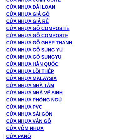
CỬA NHỰA ĐÀI LOAN
CỬA NHỰA GIẢ GỖ
CỬA NHỰA GIÁ RẺ
CỬA NHỰA GỖ COMPOSITE
CỬA NHỰA GỖ COMPOSTE
CỬA NHỰA GỖ GHÉP THANH
CỬA NHỰA GỖ SUNG YU
CỬA NHỰA GỖ SUNGYU
CỬA NHỰA HÀN QUỐC
CỬA NHỰA LÕI THÉP
CỬA NHỰA MALAYSIA
CỬA NHỰA NHÀ TẮM
CỬA NHỰA NHÀ VỆ SINH
CỬA NHỰA PHÒNG NGỦ
CỬA NHỰA PVC
CỬA NHỰA SÀI GÒN
CỬA NHỰA VÂN GỖ
CỬA VÒM NHỰA
CỬA PANÔ