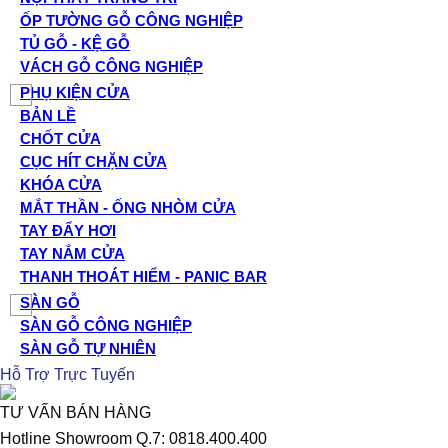
ỐP TƯỜNG GỖ CÔNG NGHIỆP
TỦ GỖ - KỆ GỖ
VÁCH GỖ CÔNG NGHIỆP
PHỤ KIỆN CỬA
BẢN LỀ
CHỐT CỬA
CỤC HÍT CHẶN CỬA
KHÓA CỬA
MẮT THẦN - ỐNG NHÒM CỬA
TAY ĐẨY HƠI
TAY NẮM CỬA
THANH THOÁT HIỂM - PANIC BAR
SÀN GỖ
SÀN GỖ CÔNG NGHIỆP
SÀN GỖ TỰ NHIÊN
Hỗ Trợ Trực Tuyến
TƯ VẤN BÁN HÀNG
Hotline Showroom Q.7: 0818.400.400