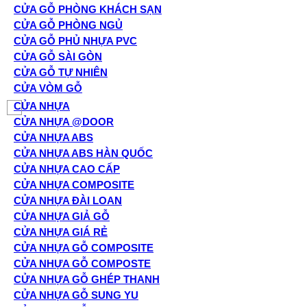
CỬA GỖ PHÒNG KHÁCH SẠN
CỬA GỖ PHÒNG NGỦ
CỬA GỖ PHỦ NHỰA PVC
CỬA GỖ SÀI GÒN
CỬA GỖ TỰ NHIÊN
CỬA VÒM GỖ
CỬA NHỰA
CỬA NHỰA @DOOR
CỬA NHỰA ABS
CỬA NHỰA ABS HÀN QUỐC
CỬA NHỰA CAO CẤP
CỬA NHỰA COMPOSITE
CỬA NHỰA ĐÀI LOAN
CỬA NHỰA GIẢ GỖ
CỬA NHỰA GIÁ RẺ
CỬA NHỰA GỖ COMPOSITE
CỬA NHỰA GỖ COMPOSTE
CỬA NHỰA GỖ GHÉP THANH
CỬA NHỰA GỖ SUNG YU