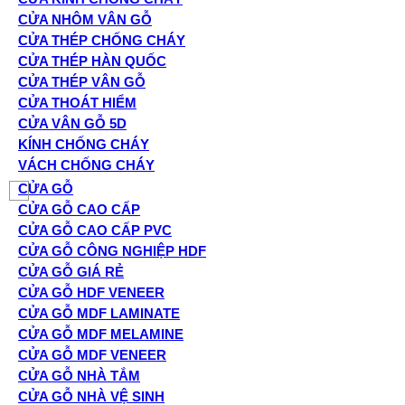
CỬA NHÔM VÂN GỖ
CỬA THÉP CHỐNG CHÁY
CỬA THÉP HÀN QUỐC
CỬA THÉP VÂN GỖ
CỬA THOÁT HIỂM
CỬA VÂN GỖ 5D
KÍNH CHỐNG CHÁY
VÁCH CHỐNG CHÁY
CỬA GỖ
CỬA GỖ CAO CẤP
CỬA GỖ CAO CẤP PVC
CỬA GỖ CÔNG NGHIỆP HDF
CỬA GỖ GIÁ RẺ
CỬA GỖ HDF VENEER
CỬA GỖ MDF LAMINATE
CỬA GỖ MDF MELAMINE
CỬA GỖ MDF VENEER
CỬA GỖ NHÀ TẮM
CỬA GỖ NHÀ VỆ SINH