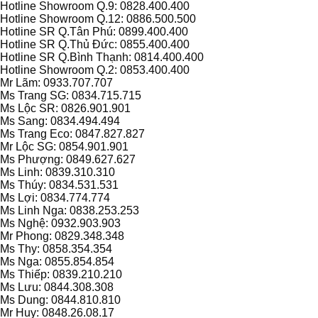
Hotline Showroom Q.9: 0828.400.400
Hotline Showroom Q.12: 0886.500.500
Hotline SR Q.Tân Phú: 0899.400.400
Hotline SR Q.Thủ Đức: 0855.400.400
Hotline SR Q.Bình Thạnh: 0814.400.400
Hotline Showroom Q.2: 0853.400.400
Mr Lãm: 0933.707.707
Ms Trang SG: 0834.715.715
Ms Lộc SR: 0826.901.901
Ms Sang: 0834.494.494
Ms Trang Eco: 0847.827.827
Mr Lộc SG: 0854.901.901
Ms Phượng: 0849.627.627
Ms Linh: 0839.310.310
Ms Thúy: 0834.531.531
Ms Lợi: 0834.774.774
Ms Linh Nga: 0838.253.253
Ms Nghệ: 0932.903.903
Mr Phong: 0829.348.348
Ms Thy: 0858.354.354
Ms Nga: 0855.854.854
Ms Thiếp: 0839.210.210
Ms Lưu: 0844.308.308
Ms Dung: 0844.810.810
Mr Huy: 0848.26.08.17