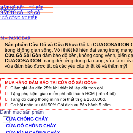
SKU: Cua-nhua-gia-go-Dai-Loan-YF-46-C
Viết đánh giá
THẤT CẦU THANG GỖ
THẤT KỆ BẾP – TỦ BẾP
Tìm
THẤT TỦ GỖ – KỆ GỖ
kiếm:
 GỖ CÔNG NGHIỆP
M – PANIC BAR
Sản phẩm Cửa Gỗ và Cửa Nhựa Gỗ
tại
CUAGOSAIGON.
trong không gian sống. Với thiết kế hiện đại sang trọng man
Cửa Gỗ Sài Gòn
đảm bảo độ bền, không cong vênh, biến dạn
CUAGOSAIGON
mang đến ứng dụng đa dạng, vừa làm cửa c
vừa đảm bảo được tất cả các yêu cầu thiết kế và thẩm mỹ!
MUA HÀNG ĐẢM BẢO TẠI CỬA GỖ SÀI GÒN®
Giảm giá lên đến 25% khi thiết kế lắp đặt trọn gói.
Tặng phụ kiện, giao miễn phí nội thành HCM (trên 4 bộ).
Tặng đồ dùng thông minh nội thất trị giá 250.000đ.
Cơ hội nhận ưu đãi 50% Gói dịch vụ Bảo hành 5 năm.
Danh mục sản phẩm
CỬA CHỐNG CHÁY
CỬA GỖ CHỐNG CHÁY
CỬA KÍNH CHỐNG CHÁY