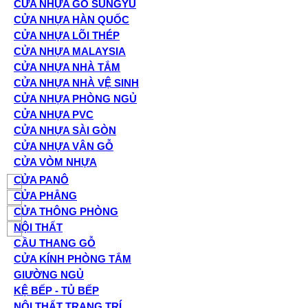
CỬA NHỰA GỖ SUNGYU
CỬA NHỰA HÀN QUỐC
CỬA NHỰA LÕI THÉP
CỬA NHỰA MALAYSIA
CỬA NHỰA NHÀ TẮM
CỬA NHỰA NHÀ VỆ SINH
CỬA NHỰA PHÒNG NGỦ
CỬA NHỰA PVC
CỬA NHỰA SÀI GÒN
CỬA NHỰA VÂN GỖ
CỬA VÒM NHỰA
CỬA PANÔ
CỬA PHẲNG
CỬA THÔNG PHÒNG
NỘI THẤT
CẦU THANG GỖ
CỬA KÍNH PHÒNG TẮM
GIƯỜNG NGỦ
KỆ BẾP - TỦ BẾP
NỘI THẤT TRANG TRÍ