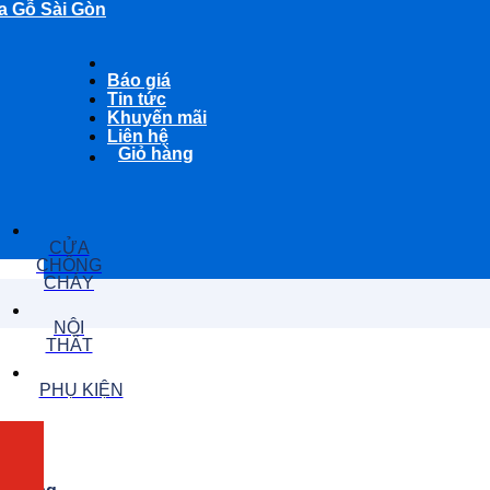
a Gỗ Sài Gòn
Báo giá
Tin tức
Khuyến mãi
Liên hệ
Giỏ hàng
CỬA
CHỐNG
CHÁY
NỘI
THẤT
PHỤ KIỆN