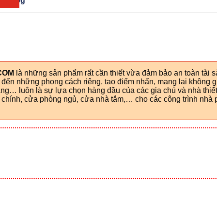
GSG.jpg
COM
là những sản phẩm rất cần thiết vừa đảm bảo an toàn tài 
g đến những phong cách riêng, tạo điểm nhấn, mang lại không g
g… luôn là sự lựa chọn hàng đầu của các gia chủ và nhà thiết
hính, cửa phòng ngủ, cửa nhà tắm,… cho các công trình nhà p