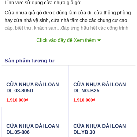
Lĩnh vực sử dụng cửa nhựa giả gỗ:
Cửa nhựa giả gỗ được dùng làm cửa đi, cửa thông phòng
hay cửa nhà vệ sinh, cửa nhà tắm cho các chung cư cao
cấp, biệt thự, khách sạn…đáp ứng hầu hết các công trình
hiện đại cũng như dân sinh.
Click vào đây để Xem thêm
Xem thêm một số mẫu cửa nhựa vân gỗ, cửa nhựa Đài
Loan, cửa nhựa Y@door, cửa nhựa Sungyu của Công Ty
Sản phẩm tương tự
CUAGOSAIGON .
Giá trọn bộ cửa nhựa giả gỗ bao gồm: cánh + khung bao +
nẹp + bản lề
CỬA NHỰA ĐÀI LOAN
CỬA NHỰA ĐÀI LOAN
Kích thước chuẩn: 900 x 2.200mm hoặc 800×2100 (Hoặc
DL.03-805D
DL.NG-B25
Chúng Tôi sản xuất cửa nhựa giả gỗ theo quy cách thực
1.910.000
₫
1.910.000
₫
tế mà Khách Hàng yêu cầu).
Hay liên hệ ngay hoặc đến cửa hàng CUAGOSAIGON để
được tư vấn và có giá tốt nhất
CỬA NHỰA ĐÀI LOAN
CỬA NHỰA ĐÀI LOAN
DL.05-806
DL.YB.30