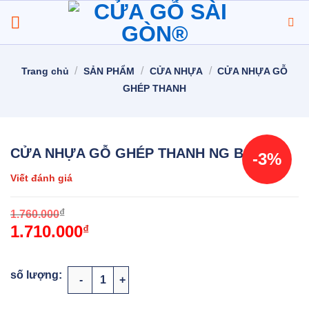
Chuyển
đến
nội
dung
/
/
/
Trang chủ
SẢN PHẨM
CỬA NHỰA
CỬA NHỰA GỖ
GHÉP THANH
CỬA NHỰA GỖ GHÉP THANH NG B22
-3%
Viết đánh giá
O
C
₫
1.760.000
1.710.000
p
p
₫
w
i
1
1
CỬA NHỰA GỖ GHÉP THANH NG B22 số lượng