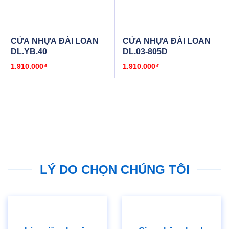
tế mà Khách Hàng yêu cầu).
Hay liên hệ ngay hoặc đến cửa hàng CUAGOSAIGON để
được tư vấn và có giá tốt nhất
CỬA NHỰA ĐÀI LOAN
CỬA NHỰA ĐÀI LOAN
DL.YB.40
DL.03-805D
1.910.000
₫
1.910.000
₫
LÝ DO CHỌN CHÚNG TÔI