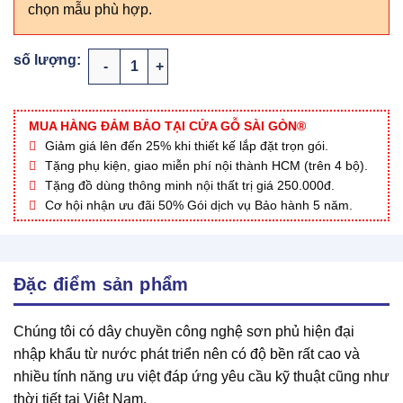
chọn mẫu phù hợp.
CỬA NHỰA GỖ GHÉP THANH NG G30 số lượng
MUA HÀNG ĐẢM BẢO TẠI CỬA GỖ SÀI GÒN®
Giảm giá lên đến 25% khi thiết kế lắp đặt trọn gói.
Tặng phụ kiện, giao miễn phí nội thành HCM (trên 4 bộ).
Tặng đồ dùng thông minh nội thất trị giá 250.000đ.
Cơ hội nhận ưu đãi 50% Gói dịch vụ Bảo hành 5 năm.
Đặc điểm sản phẩm
Chúng tôi có dây chuyền công nghệ sơn phủ hiện đại
nhập khẩu từ nước phát triển nên có độ bền rất cao và
nhiều tính năng ưu việt đáp ứng yêu cầu kỹ thuật cũng như
thời tiết tại Việt Nam.