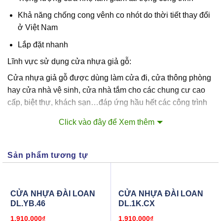
Khả năng chống cong vênh co nhót do thời tiết thay đổi
ở Việt Nam
Lắp đặt nhanh
Lĩnh vực sử dụng cửa nhựa giả gỗ:
Cửa nhựa giả gỗ được dùng làm cửa đi, cửa thông phòng
hay cửa nhà vệ sinh, cửa nhà tắm cho các chung cư cao
cấp, biệt thự, khách sạn…đáp ứng hầu hết các công trình
hiện đại cũng như dân sinh.
Click vào đây để Xem thêm
Xem thêm một số mẫu cửa nhựa vân gỗ, cửa nhựa Đài
Loan, cửa nhựa Y@door, cửa nhựa Sungyu của Công Ty
Sản phẩm tương tự
CUAGOSAIGON .
Giá trọn bộ cửa nhựa giả gỗ bao gồm: cánh + khung bao +
nẹp + bản lề
CỬA NHỰA ĐÀI LOAN
CỬA NHỰA ĐÀI LOAN
Kích thước chuẩn: 900 x 2.200mm hoặc 800×2100 (Hoặc
DL.YB.46
DL.1K.CX
Chúng Tôi sản xuất cửa nhựa giả gỗ theo quy cách thực
1.910.000
₫
1.910.000
₫