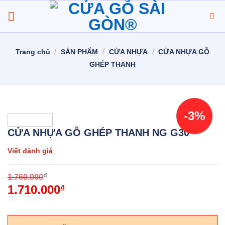
Chuyển
đến
nội
dung
/
/
/
Trang chủ
SẢN PHẨM
CỬA NHỰA
CỬA NHỰA GỖ
GHÉP THANH
-3%
CỬA NHỰA GỖ GHÉP THANH NG G30
Viết đánh giá
O
C
₫
1.760.000
1.710.000
p
p
₫
w
i
1
1