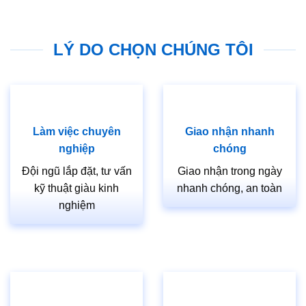
================================================
HỖ TRỢ KHÁCH HÀNG
LÝ DO CHỌN CHÚNG TÔI
Hotline 1:
0933.707.707
Hotline 2: 0834.715.715
Hotline 3: 0834.494.494
Làm việc chuyên
Giao nhận nhanh
Hotline 4:
0826.901.901
nghiệp
chóng
Email:
sales.saigondoor@gmail.com
Đội ngũ lắp đặt, tư vấn
Giao nhận trong ngày
CSKH 24/7: 028.37.712.989
kỹ thuật giàu kinh
nhanh chóng, an toàn
nghiệm
www.cuagosaigon.com
————————————————————
*SHOWROOM QUẬN 7, HCM
511 Lê Văn Lương, P. Tân Phong, Quận 7, TP.HCM
Hotline: 0818.400.400