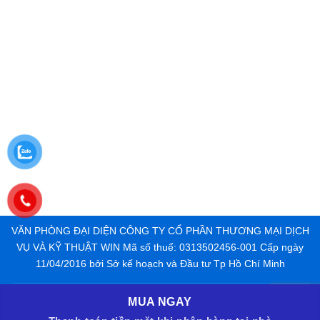
VĂN PHÒNG ĐẠI DIỆN CÔNG TY CỔ PHẦN THƯƠNG MẠI DỊCH
VỤ VÀ KỸ THUẬT WIN Mã số thuế: 0313502456-001 Cấp ngày
11/04/2016 bởi Sở kế hoạch và Đầu tư Tp Hồ Chí Minh
MUA NGAY
CUAGOSAIGON.COM | CỬA GỖ CÔNG NGHIỆP | CỬA NHỰA
TỔNG ĐÀI 24/7
CÔNG NGHIỆP | CỬA CHỐNG CHÁY | PHỤ KIỆN CỬA