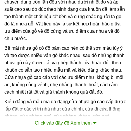
chuyên dụng trộn lẫn đều với nhau dưới nhiệt độ và áp
suất cao sau đó đúc theo hình dạng của khuôn đã làm sẵn
tạo thành một chất liệu rất bền và cứng chắc người ta gọi
đó là nhựa gỗ. Vật liệu này là sự kết hợp hoàn hảo giữa
ưu điểm của gỗ về độ cứng và ưu điểm của nhựa về độ
chịu nước.
Bề mặt nhựa gỗ có độ bám cao nên có thể sơn màu tùy ý
và tạo được nhiều vân gỗ khác nhau, sau đó những thanh
nhựa gỗ này được cắt và ghép thành cửa hoặc đúc theo
khuôn có sẵn tạo nhiều mẫu mã và kiểu dáng khác nhau.
Cửa nhựa gỗ cao cấp với các ưu điểm như: không bị mối
ăn, không công vênh, nhẹ nhàng, thanh thoát, cách âm
cách nhiệt rất tốt và giá thành không quá đắt đỏ.
Kiểu dáng và mẫu mã đa dạng,cửa nhựa gỗ cao cấp được
lắp đặt ở các vị trí nhà như: cửa chính, cửa đi cửa thông
phòng, cửa phòng ngủ, cửa phòng khách, cửa nhà
Click vào đây để Xem thêm
tắm….rất nhiều ứng dụng đa dạng khi sử dụng cửa nhựa
gỗ.