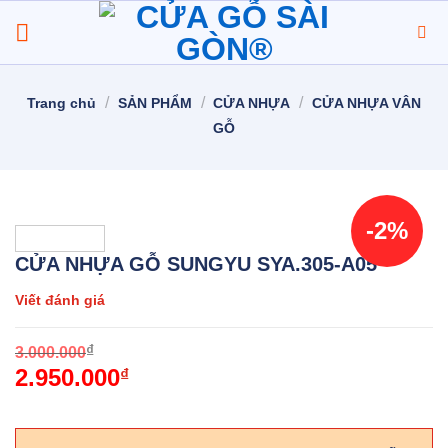
Chuyển
đến
nội
dung
/
/
/
Trang chủ
SẢN PHẨM
CỬA NHỰA
CỬA NHỰA VÂN
GỖ
-2%
CỬA NHỰA GỖ SUNGYU SYA.305-A05
Viết đánh giá
O
C
₫
3.000.000
2.950.000
p
p
₫
w
i
3
2