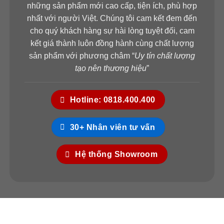
Hotline: 0824.400.400
những sản phẩm mới cao cấp, tiện ích, phù hợp
nhất với người Việt. Chúng tôi cam kết đem đến
HỆ THỐNG XƯỞNG SẢN XUẤT
cho quý khách hàng sự hài lòng tuyệt đối, cam
SAIGONDOOR®
kết giá thành luôn đồng hành cùng chất lượng
Xưởng SX I: Số 361 TX25, Phường Thạnh Xuân,
sản phẩm với phương châm “
Uy tín chất lượng
Q12, TP. HCM.
tạo nên thương hiệu
”
Xưởng SX II: Số 60/3 Đường 9, KP2, P.An Bình,
Hotline: 0818.400.400
Biên Hòa, Đồng Nai.
Xưởng SX III: Số 35T2 Vườn Lài, P. An Phú
30+ Nhân viên tư vấn
Đông, Q. 12, HCM
Hệ thống Showroom