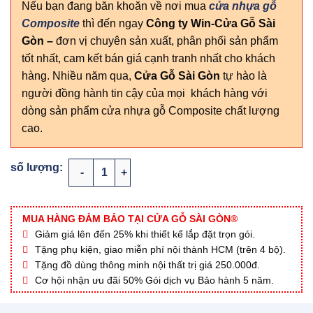
Nếu bạn đang băn khoăn về nơi mua
cửa nhựa gỗ
Composite
thì đến ngay
Công ty Win-Cửa Gỗ Sài
Gòn
–
đơn vị chuyên sản xuất, phân phối sản phẩm
tốt nhất, cam kết bán giá cạnh tranh nhất cho khách
hàng. Nhiều năm qua,
Cửa Gỗ Sài Gòn
tự hào là
người đồng hành tin cậy của mọi khách hàng với
dòng sản phẩm cửa nhựa gỗ Composite chất lượng
cao.
CỬA NHỰA GỖ SUNGYU SYA.305-A05 số lượng
MUA HÀNG ĐẢM BẢO TẠI CỬA GỖ SÀI GÒN®
Giảm giá lên đến 25% khi thiết kế lắp đặt trọn gói.
Tặng phụ kiện, giao miễn phí nội thành HCM (trên 4 bộ).
Tặng đồ dùng thông minh nội thất trị giá 250.000đ.
Cơ hội nhận ưu đãi 50% Gói dịch vụ Bảo hành 5 năm.