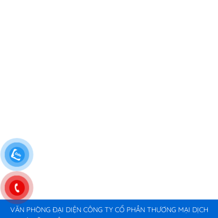
VĂN PHÒNG ĐẠI DIỆN CÔNG TY CỔ PHẦN THƯƠNG MẠI DỊCH