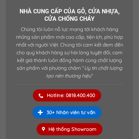
*SHOWROOM QUẬN THỦ ĐỨC HCM –DĨ AN
NHÀ CUNG CẤP CỦA GỖ, CỬA NHỰA,
BÌNH DƯƠNG
CỬA CHỐNG CHÁY
21, Quốc Lộ 1K, Phường Linh Xuân, Quận Thủ
Chúng tôi luôn nỗ lực mang tới khách hàng
Đức, TP.HCM
những sản phẩm mới cao cấp, tiện ích, phù hợp
Hotline: 0855.400.400
nhất với người Việt. Chúng tôi cam kết đem đến
*SHOWROOM BÌNH LỢI – PHẠM VĂN ĐỒNG
cho quý khách hàng sự hài lòng tuyệt đối, cam
615 Phạm Văn Đồng, Phường Hiệp Bình Chánh,
kết giá thành luôn đồng hành cùng chất lượng
sản phẩm với phương châm “
Uy tín chất lượng
Quận Thủ Đức, TP.HCM
tạo nên thương hiệu
”
Hotline: 0824.400.400
HỆ THỐNG XƯỞNG SẢN XUẤT
Hotline: 0818.400.400
SAIGONDOOR®
Xưởng SX I: Số 361 TX25, Phường Thạnh Xuân,
30+ Nhân viên tư vấn
Q12, TP. HCM.
Hệ thống Showroom
Xưởng SX II: Số 60/3 Đường 9, KP2, P.An Bình,