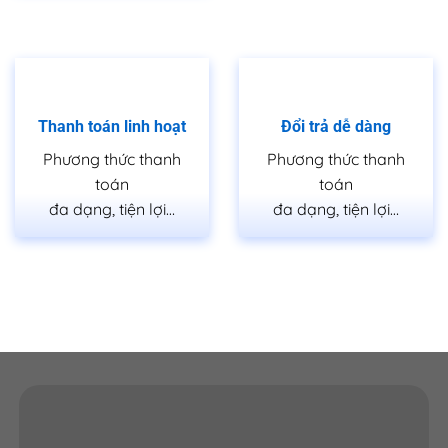
Email:
sales.saigondoor@gmail.com
CSKH 24/7: 028.37.712.989
www.cuagosaigon.com
————————————————————
Thanh toán linh hoạt
Đổi trả dễ dàng
*SHOWROOM QUẬN 7, HCM
Phương thức thanh
Phương thức thanh
toán
toán
511 Lê Văn Lương, P. Tân Phong, Quận 7, TP.HCM
đa dạng, tiện lợi…
đa dạng, tiện lợi…
Hotline: 0818.400.400
*SHOWROOM QUẬN 9, HCM
535 Đỗ Xuân Hợp, P. Phước Long B, Quận 9,
TP.HCM
Hotline: 0828.400.400
*SHOWROOM QUẬN 12, HCM
656 Hà Huy Giáp, P. Thạnh Lộc, Quận 12, TP.HCM
Holine: 0886.500.500