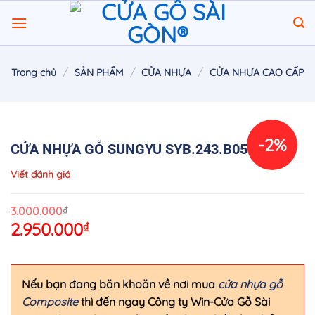
Chuyển
đến
nội
dung
/
/
/
Trang chủ
SẢN PHẨM
CỬA NHỰA
CỬA NHỰA CAO CẤP
-2%
CỬA NHỰA GỖ SUNGYU SYB.243.B05
Viết đánh giá
O
C
₫
3.000.000
2.950.000
₫
p
p
w
is
3
2
Nếu bạn đang băn khoăn về nơi mua
cửa nhựa gỗ
Composite
thì đến ngay Công ty Win-Cửa Gỗ Sài