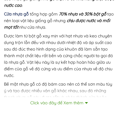
nước cao
.
Cửa nhựa gỗ
tổng hợp gồm
70% nhựa và 30% bột gỗ
tạo
nên loại vật liệu giống gỗ nhưng
chịu được nước và mối
mọt tốt
như cửa nhựa.
Được làm từ bột gỗ xay mịn với hạt nhựa và keo chuyên
dụng trộn lẫn đều với nhau dưới nhiệt độ và áp suất cao
sau đó đúc theo hình dạng của khuôn đã làm sẵn tạo
thành một chất liệu rất bền và cứng chắc người ta gọi đó
là nhựa gỗ. Vật liệu này là sự kết hợp hoàn hảo giữa ưu
điểm của gỗ về độ cứng và ưu điểm của nhựa về độ chịu
nước.
Bề mặt nhựa gỗ có độ bám cao nên có thể sơn màu tùy
ý và tạo được nhiều vân gỗ khác nhau, sau đó những
thanh nhựa gỗ này được cắt và ghép thành cửa hoặc
Click vào đây để Xem thêm
đúc theo khuôn có sẵn tạo nhiều mẫu mã và kiểu dáng
khác nhau.
Cửa nhựa gỗ cao cấp với các ưu điểm như: không bị mối