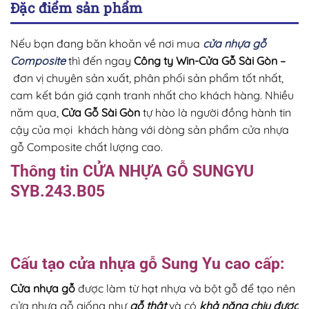
Đặc điểm sản phẩm
Nếu bạn đang băn khoăn về nơi mua
cửa nhựa gỗ
Composite
thì đến ngay
Công ty Win-Cửa Gỗ Sài Gòn
–
đơn vị chuyên sản xuất, phân phối sản phẩm tốt nhất,
cam kết bán giá cạnh tranh nhất cho khách hàng. Nhiều
năm qua,
Cửa Gỗ Sài Gòn
tự hào là người đồng hành tin
cậy của mọi khách hàng với dòng sản phẩm cửa nhựa
gỗ Composite chất lượng cao.
Thông tin CỬA NHỰA GỖ SUNGYU
SYB.243.B05
Cấu tạo
cửa nhựa gỗ
Sung Yu cao cấp:
Cửa nhựa gỗ
được làm từ hạt nhựa và bột gỗ để tạo nên
cửa nhựa gỗ giống như
gỗ thật
và có
khả năng chịu được