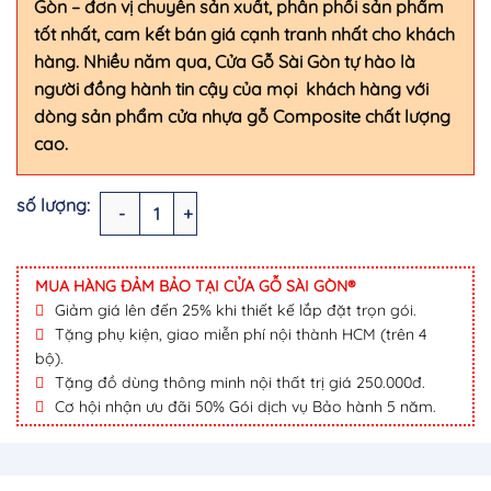
Gòn
–
đơn vị chuyên sản xuất, phân phối sản phẩm
tốt nhất, cam kết bán giá cạnh tranh nhất cho khách
hàng. Nhiều năm qua, Cửa Gỗ Sài Gòn tự hào là
người đồng hành tin cậy của mọi khách hàng với
dòng sản phẩm cửa nhựa gỗ Composite chất lượng
cao.
CỬA NHỰA GỖ SUNGYU SYB.243.B05 số lượng
MUA HÀNG ĐẢM BẢO TẠI CỬA GỖ SÀI GÒN®
Giảm giá lên đến 25% khi thiết kế lắp đặt trọn gói.
Tặng phụ kiện, giao miễn phí nội thành HCM (trên 4
bộ).
Tặng đồ dùng thông minh nội thất trị giá 250.000đ.
Cơ hội nhận ưu đãi 50% Gói dịch vụ Bảo hành 5 năm.