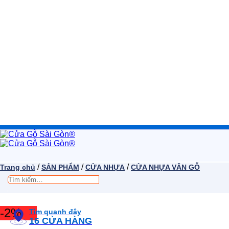
/
/
/
Trang chủ
SẢN PHẨM
CỬA NHỰA
CỬA NHỰA VÂN GỖ
Tìm
kiếm:
-2%
Tìm quanh đây
16 CỬA HÀNG