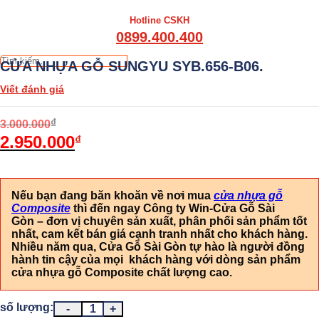
Hotline CSKH
0899.400.400
Tìm
CỬA NHỰA GỖ SUNGYU SYB.656-B06.
kiếm:
Viết đánh giá
₫
3.000.000
2.950.000
₫
Nếu bạn đang băn khoăn về nơi mua
cửa nhựa gỗ
Composite
thì đến ngay Công ty Win-Cửa Gỗ Sài
Gòn
–
đơn vị chuyên sản xuất, phân phối sản phẩm tốt
nhất, cam kết bán giá cạnh tranh nhất cho khách hàng.
Nhiều năm qua, Cửa Gỗ Sài Gòn tự hào là người đồng
hành tin cậy của mọi khách hàng với dòng sản phẩm
cửa nhựa gỗ Composite chất lượng cao.
CỬA NHỰA GỖ SUNGYU SYB.656-B06. số lượng