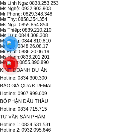
Ms Linh Nga: 0838.253.253
Ms Nghệ: 0932.903.903
Mr Phong: 0829.348.348
Ms Thy: 0858.354.354
Ms Nga: 0855.854.854
Ms Thiếp: 0839.210.210
Ms Lưu: 0844.308.308
Ms Dung: 0844.810.810
Mr Huy: 0848.26.08.17
Mr Phát: 0886.20.06.19
Ms Hạnh:0833.201.201
Ms Loan:0855.890.890
KINH DOANH DỰ ÁN
Hotline: 0834.300.300
BÁO GIÁ QUA ĐT/EMAIL
Hotline: 0907.999.609
BỘ PHẬN ĐẤU THẦU
Hotline: 0834.715.715
TƯ VẤN SẢN PHẨM
Hotline 1: 0834.531.531
Hotline 2: 0932.095.646