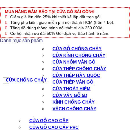
MUA HÀNG ĐẢM BẢO TẠI CỬA GỖ SÀI GÒN®
Giảm giá lên đến 25% khi thiết kế lắp đặt trọn gói.
Tặng phụ kiện, giao miễn phí nội thành HCM (trên 4 bộ).
Tặng đồ dùng thông minh nội thất trị giá 250.000đ.
Cơ hội nhận ưu đãi 50% Gói dịch vụ Bảo hành 5 năm.
Danh mục sản phẩm
CỬA GỖ CHỐNG CHÁY
CỬA KÍNH CHỐNG CHÁY
CỬA NHÔM VÂN GỖ
CỬA THÉP CHỐNG CHÁY
CỬA THÉP HÀN QUỐC
CỬA CHỐNG CHÁY
CỬA THÉP VÂN GỖ
CỬA THOÁT HIỂM
CỬA VÂN GỖ 5D
KÍNH CHỐNG CHÁY
VÁCH CHỐNG CHÁY
CỬA GỖ CAO CẤP
CỬA GỖ CAO CẤP PVC