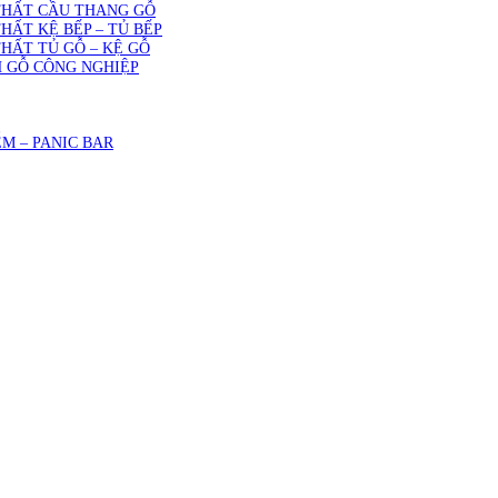
THẤT CẦU THANG GỖ
THẤT KỆ BẾP – TỦ BẾP
THẤT TỦ GỖ – KỆ GỖ
 GỖ CÔNG NGHIỆP
M – PANIC BAR