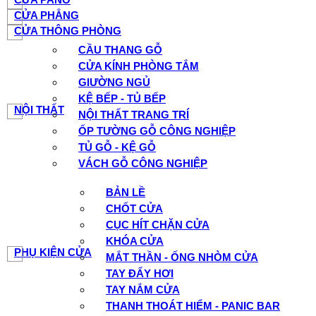
CỬA PHẲNG
CỬA THÔNG PHÒNG
CẦU THANG GỖ
CỬA KÍNH PHÒNG TẮM
GIƯỜNG NGỦ
KỆ BẾP - TỦ BẾP
NỘI THẤT
NỘI THẤT TRANG TRÍ
ỐP TƯỜNG GỖ CÔNG NGHIỆP
TỦ GỖ - KỆ GỖ
VÁCH GỖ CÔNG NGHIỆP
BẢN LỀ
CHỐT CỬA
CỤC HÍT CHẶN CỬA
KHÓA CỬA
PHỤ KIỆN CỬA
MẮT THẦN - ỐNG NHÒM CỬA
TAY ĐẨY HƠI
TAY NẮM CỬA
THANH THOÁT HIỂM - PANIC BAR