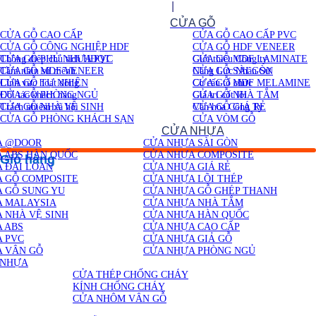
Chuyển
Tại sao chọn Cửa Gỗ Sài Gòn ?
|
Mua hàng đảm bảo tại
đến
Cửa Gỗ Sài Gòn
CỬA GỖ
nội
CỬA GỖ CAO CẤP
CỬA GỖ CAO CẤP PVC
dung
Giới thiệu
CỬA GỖ CÔNG NGHIỆP HDF
CỬA GỖ HDF VENEER
Thông điệp chủ tịch HĐQT
CỬA GỖ PHỦ NHỰA PVC
Giới thiệu Công ty
CỬA GỖ MDF LAMINATE
Tầm nhìn sứ mệnh
CỬA GỖ MDF VENEER
Năng Lực Nhân Sự
CỬA GỖ SÀI GÒN
Lĩnh vực hoạt động
CỬA GỖ TỰ NHIÊN
Cơ cấu tổ chức
CỬA GỖ MDF MELAMINE
Đối tác khách hàng
CỬA GỖ PHÒNG NGỦ
Giá trị cốt lõi
CỬA GỖ NHÀ TẮM
Trách nhiệm xã hội
CỬA GỖ NHÀ VỆ SINH
Văn hóa Công Ty
CỬA GỖ GIÁ RẺ
CỬA GỖ PHÒNG KHÁCH SẠN
CỬA VÒM GỖ
CỬA NHỰA
Liên hệ
A @DOOR
CỬA NHỰA SÀI GÒN
 ABS HÀN QUỐC
CỬA NHỰA COMPOSITE
Giỏ hàng
 ĐÀI LOAN
CỬA NHỰA GIÁ RẺ
 GỖ COMPOSITE
CỬA NHỰA LÕI THÉP
 GỖ SUNG YU
CỬA NHỰA GỖ GHÉP THANH
A MALAYSIA
CỬA NHỰA NHÀ TẮM
 NHÀ VỆ SINH
CỬA NHỰA HÀN QUỐC
 ABS
CỬA NHỰA CAO CẤP
 PVC
CỬA NHỰA GIẢ GỖ
 VÂN GỖ
CỬA NHỰA PHÒNG NGỦ
 NHỰA
CỬA THÉP CHỐNG CHÁY
KÍNH CHỐNG CHÁY
CỬA NHÔM VÂN GỖ