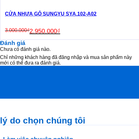
CỬA NHỰA GỖ SUNGYU SYA.102-A02
Original
Current
3.000.000
₫
2.950.000
₫
price
price
was:
is:
Đánh giá
3.000.000₫.
2.950.000₫.
Chưa có đánh giá nào.
Chỉ những khách hàng đã đăng nhập và mua sản phẩm này
mới có thể đưa ra đánh giá.
lý do chọn chúng tôi