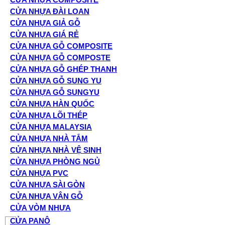
CỬA NHỰA ĐÀI LOAN
CỬA NHỰA GIẢ GỖ
CỬA NHỰA GIÁ RẺ
CỬA NHỰA GỖ COMPOSITE
CỬA NHỰA GỖ COMPOSTE
CỬA NHỰA GỖ GHÉP THANH
CỬA NHỰA GỖ SUNG YU
CỬA NHỰA GỖ SUNGYU
CỬA NHỰA HÀN QUỐC
CỬA NHỰA LÕI THÉP
CỬA NHỰA MALAYSIA
CỬA NHỰA NHÀ TẮM
CỬA NHỰA NHÀ VỆ SINH
CỬA NHỰA PHÒNG NGỦ
CỬA NHỰA PVC
CỬA NHỰA SÀI GÒN
CỬA NHỰA VÂN GỖ
CỬA VÒM NHỰA
CỬA PANÔ