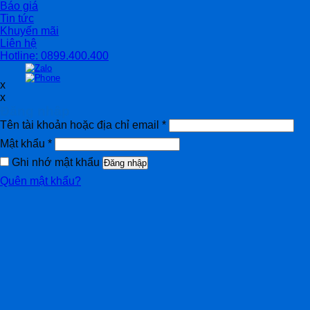
Báo giá
Tin tức
Khuyến mãi
Liên hệ
Hotline: 0899.400.400
x
x
Đăng nhập
Tên tài khoản hoặc địa chỉ email
*
Mật khẩu
*
Ghi nhớ mật khẩu
Đăng nhập
Quên mật khẩu?