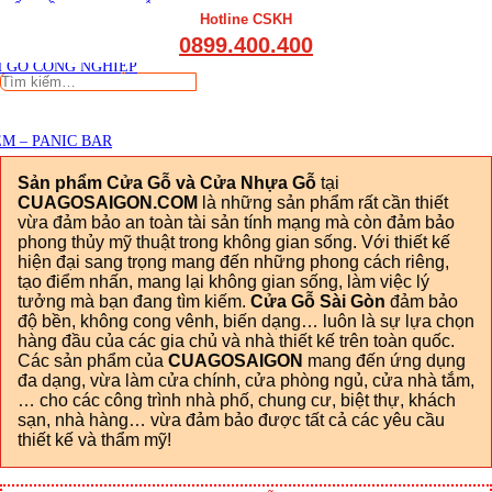
THẤT CẦU THANG GỖ
Viết đánh giá
Hotline CSKH
THẤT KỆ BẾP – TỦ BẾP
0899.400.400
THẤT TỦ GỖ – KỆ GỖ
 GỖ CÔNG NGHIỆP
Tìm
kiếm:
M – PANIC BAR
Sản phẩm Cửa Gỗ và Cửa Nhựa Gỗ
tại
CUAGOSAIGON.COM
là những sản phẩm rất cần thiết
vừa đảm bảo an toàn tài sản tính mạng mà còn đảm bảo
phong thủy mỹ thuật trong không gian sống. Với thiết kế
hiện đại sang trọng mang đến những phong cách riêng,
tạo điểm nhấn, mang lại không gian sống, làm việc lý
tưởng mà bạn đang tìm kiếm.
Cửa Gỗ Sài Gòn
đảm bảo
độ bền, không cong vênh, biến dạng… luôn là sự lựa chọn
hàng đầu của các gia chủ và nhà thiết kế trên toàn quốc.
Các sản phẩm của
CUAGOSAIGON
mang đến ứng dụng
đa dạng, vừa làm cửa chính, cửa phòng ngủ, cửa nhà tắm,
… cho các công trình nhà phố, chung cư, biệt thự, khách
sạn, nhà hàng… vừa đảm bảo được tất cả các yêu cầu
thiết kế và thẩm mỹ!