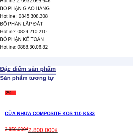
Hotline 2: 0932.095.646
BỘ PHẬN GIAO HÀNG
Hotline : 0845.308.308
BỘ PHẬN LẮP ĐẶT
Hotline: 0839.210.210
BỘ PHẬN KẾ TOÁN
Hotline: 0888.30.06.82
Đặc điểm sản phẩm
Sản phẩm tương tự
-2%
CỬA NHỰA COMPOSITE KOS 110-K533
Original
Current
2.850.000
₫
2.800.000
₫