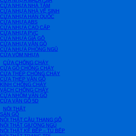
CỬA NHỰA MALAYSIA
CỬA NHỰA NHÀ TẮM
CỬA NHỰA NHÀ VỆ SINH
CỬA NHỰA HÀN QUỐC
CỬA NHỰA ABS
CỬA NHỰA CAO CẤP
CỬA NHỰA PVC
CỬA NHỰA GIẢ GỖ
CỬA NHỰA VÂN GỖ
CỬA NHỰA PHÒNG NGỦ
CỬA VÒM NHỰA
CỬA CHỐNG CHÁY
CỬA GỖ CHỐNG CHÁY
CỬA THÉP CHỐNG CHÁY
CỬA THÉP VÂN GỖ
KÍNH CHỐNG CHÁY
VÁCH CHỐNG CHÁY
CỬA NHÔM VÂN GỖ
CỬA VÂN GỖ 5D
NỘI THẤT
SÀN GỖ
NỘI THẤT CẦU THANG GỖ
NỘI THẤT GIƯỜNG NGỦ
NỘI THẤT KỆ BẾP – TỦ BẾP