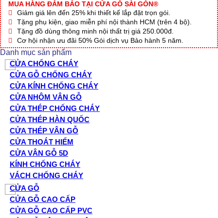
MUA HÀNG ĐẢM BẢO TẠI CỬA GỖ SÀI GÒN®
Giảm giá lên đến 25% khi thiết kế lắp đặt trọn gói.
Tặng phụ kiện, giao miễn phí nội thành HCM (trên 4 bộ).
Tặng đồ dùng thông minh nội thất trị giá 250.000đ.
Cơ hội nhận ưu đãi 50% Gói dịch vụ Bảo hành 5 năm.
Danh mục sản phẩm
CỬA CHỐNG CHÁY
CỬA GỖ CHỐNG CHÁY
CỬA KÍNH CHỐNG CHÁY
CỬA NHÔM VÂN GỖ
CỬA THÉP CHỐNG CHÁY
CỬA THÉP HÀN QUỐC
CỬA THÉP VÂN GỖ
CỬA THOÁT HIỂM
CỬA VÂN GỖ 5D
KÍNH CHỐNG CHÁY
VÁCH CHỐNG CHÁY
CỬA GỖ
CỬA GỖ CAO CẤP
CỬA GỖ CAO CẤP PVC