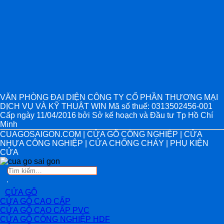
VĂN PHÒNG ĐẠI DIỆN CÔNG TY CỔ PHẦN THƯƠNG MẠI
DỊCH VỤ VÀ KỸ THUẬT WIN Mã số thuế: 0313502456-001
Cấp ngày 11/04/2016 bởi Sở kế hoạch và Đầu tư Tp Hồ Chí
Minh
CUAGOSAIGON.COM | CỬA GỖ CÔNG NGHIỆP | CỬA
NHỰA CÔNG NGHIỆP | CỬA CHỐNG CHÁY | PHỤ KIỆN
CỬA
Tìm
kiếm:
CỬA GỖ
CỬA GỖ CAO CẤP
CỬA GỖ CAO CẤP PVC
CỬA GỖ CÔNG NGHIỆP HDF