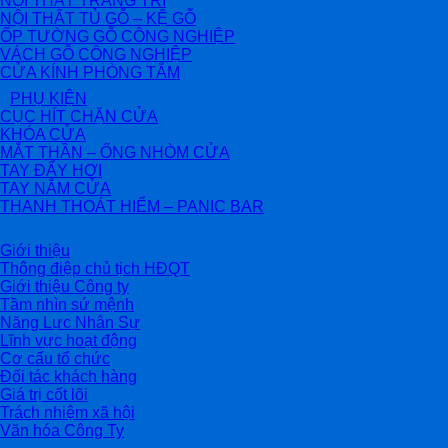
NỘI THẤT TRANG TRÍ
NỘI THẤT TỦ GỖ – KỆ GỖ
ỐP TƯỜNG GỖ CÔNG NGHIỆP
VÁCH GỖ CÔNG NGHIỆP
CỬA KÍNH PHÒNG TẮM
PHỤ KIỆN
CỤC HÍT CHẶN CỬA
KHÓA CỬA
MẮT THẦN – ỐNG NHÒM CỬA
TAY ĐẨY HƠI
TAY NẮM CỬA
THANH THOÁT HIỂM – PANIC BAR
Giới thiệu
Thông điệp chủ tịch HĐQT
Giới thiệu Công ty
Tầm nhìn sứ mệnh
Năng Lực Nhân Sự
Lĩnh vực hoạt động
Cơ cấu tổ chức
Đối tác khách hàng
Giá trị cốt lõi
Trách nhiệm xã hội
Văn hóa Công Ty