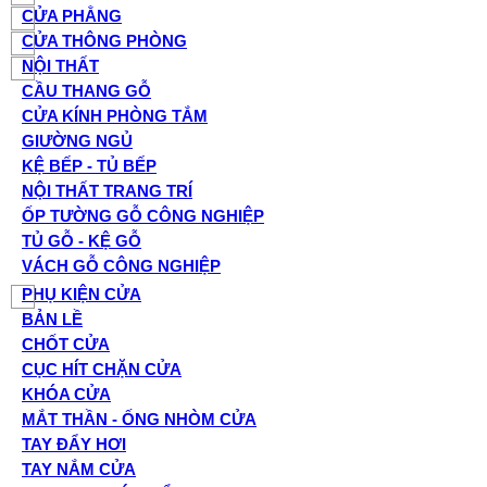
CỬA PHẲNG
CỬA THÔNG PHÒNG
NỘI THẤT
CẦU THANG GỖ
CỬA KÍNH PHÒNG TẮM
GIƯỜNG NGỦ
KỆ BẾP - TỦ BẾP
NỘI THẤT TRANG TRÍ
ỐP TƯỜNG GỖ CÔNG NGHIỆP
TỦ GỖ - KỆ GỖ
VÁCH GỖ CÔNG NGHIỆP
PHỤ KIỆN CỬA
BẢN LỀ
CHỐT CỬA
CỤC HÍT CHẶN CỬA
KHÓA CỬA
MẮT THẦN - ỐNG NHÒM CỬA
TAY ĐẨY HƠI
TAY NẮM CỬA