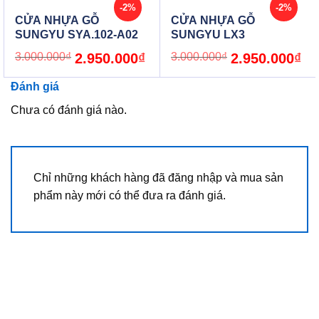
-2%
-2%
CỬA NHỰA GỖ
CỬA NHỰA GỖ
SUNGYU SYA.102-A02
SUNGYU LX3
Original
Current
Original
Cur
3.000.000
₫
2.950.000
₫
3.000.000
₫
2.950.000
₫
price
price
price
pric
was:
is:
was:
is:
3.000.000₫.
2.950.000₫.
3.000.000₫.
2.9
Đánh giá
Chưa có đánh giá nào.
Chỉ những khách hàng đã đăng nhập và mua sản
phẩm này mới có thể đưa ra đánh giá.