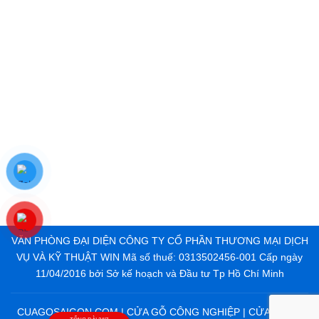
VĂN PHÒNG ĐẠI DIỆN CÔNG TY CỔ PHẦN THƯƠNG MẠI DỊCH
VỤ VÀ KỸ THUẬT WIN Mã số thuế: 0313502456-001 Cấp ngày
11/04/2016 bởi Sở kế hoạch và Đầu tư Tp Hồ Chí Minh
CUAGOSAIGON.COM | CỬA GỖ CÔNG NGHIỆP | CỬA NHỰA