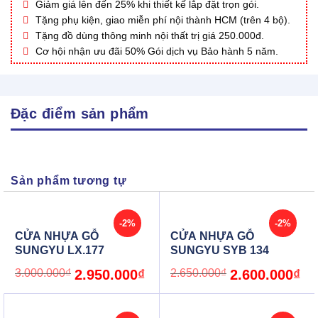
Giảm giá lên đến 25% khi thiết kế lắp đặt trọn gói.
Tặng phụ kiện, giao miễn phí nội thành HCM (trên 4 bộ).
Tặng đồ dùng thông minh nội thất trị giá 250.000đ.
Cơ hội nhận ưu đãi 50% Gói dịch vụ Bảo hành 5 năm.
Đặc điểm sản phẩm
Sản phẩm tương tự
-2%
-2%
CỬA NHỰA GỖ
CỬA NHỰA GỖ
SUNGYU LX.177
SUNGYU SYB 134
Original
Current
Original
Cur
3.000.000
₫
2.950.000
₫
2.650.000
₫
2.600.000
₫
price
price
price
pric
was:
is:
was:
is:
3.000.000₫.
2.950.000₫.
2.650.000₫.
2.6