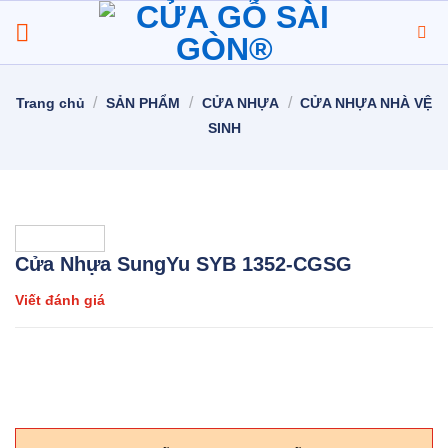
Chuyển
đến
nội
dung
/
/
/
Trang chủ
SẢN PHẨM
CỬA NHỰA
CỬA NHỰA NHÀ VỆ
SINH
Cửa Nhựa SungYu SYB 1352-CGSG
Viết đánh giá