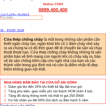
THẤT CẦU THANG GỖ
Viết đánh giá
Hotline CSKH
THẤT KỆ BẾP – TỦ BẾP
0899.400.400
THẤT TỦ GỖ – KỆ GỖ
 GỖ CÔNG NGHIỆP
Tìm
kiếm:
M – PANIC BAR
Cửa thép chống cháy
là một trong những sản phẩm cần
thiết ngăn cháy lan, ngăn khói khi có 1 đám cháy nhỏ xảy
ra và chúng ta có đủ thời gian để di chuyển tài sản và chạy
thoát thoát nạn. Cửa thép chống cháy không những là sản
phẩm bảo vệ tính mạng con người khi có cháy xảy ra, bảo
vệ tài sản chống trộm cấp cho ngôi nhà của bạn và các
thành viên trong gia đình mà nó còn là điểm nhấn tô đẹp
thêm không gian nội thất.
MUA HÀNG ĐẢM BẢO TẠI CỬA GỖ SÀI GÒN®
Giảm giá lên đến 25% khi thiết kế lắp đặt trọn gói.
Tặng phụ kiện, giao miễn phí nội thành HCM (trên 4 bộ).
Tặng đồ dùng thông minh nội thất trị giá 250.000đ.
Cơ hội nhận ưu đãi 50% Gói dịch vụ Bảo hành 5 năm.
Danh mục sản phẩm