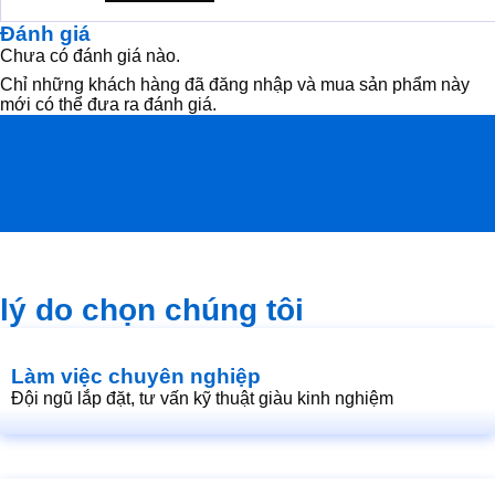
price
price
was:
is:
Đánh giá
1.950.000₫.
1.900.000₫.
Chưa có đánh giá nào.
Chỉ những khách hàng đã đăng nhập và mua sản phẩm này
mới có thể đưa ra đánh giá.
lý do chọn chúng tôi
Làm việc chuyên nghiệp
Đội ngũ lắp đặt, tư vấn kỹ thuật giàu kinh nghiệm