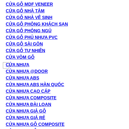
CỬA GỖ MDF VENEER
CỬA GỖ NHÀ TẮM
CỬA GỖ NHÀ VỆ SINH
CỬA GỖ PHÒNG KHÁCH SẠN
CỬA GỖ PHÒNG NGỦ
CỬA GỖ PHỦ NHỰA PVC
CỬA GỖ SÀI GÒN
CỬA GỖ TỰ NHIÊN
CỬA VÒM GỖ
CỬA NHỰA
CỬA NHỰA @DOOR
CỬA NHỰA ABS
CỬA NHỰA ABS HÀN QUỐC
CỬA NHỰA CAO CẤP
CỬA NHỰA COMPOSITE
CỬA NHỰA ĐÀI LOAN
CỬA NHỰA GIẢ GỖ
CỬA NHỰA GIÁ RẺ
CỬA NHỰA GỖ COMPOSITE