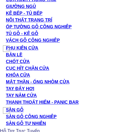
GIƯỜNG NGỦ
KỆ BẾP - TỦ BẾP
NỘI THẤT TRANG TRÍ
ỐP TƯỜNG GỖ CÔNG NGHIỆP
TỦ GỖ - KỆ GỖ
VÁCH GỖ CÔNG NGHIỆP
PHỤ KIỆN CỬA
BẢN LỀ
CHỐT CỬA
CỤC HÍT CHẶN CỬA
KHÓA CỬA
MẮT THẦN - ỐNG NHÒM CỬA
TAY ĐẨY HƠI
TAY NẮM CỬA
THANH THOÁT HIỂM - PANIC BAR
SÀN GỖ
SÀN GỖ CÔNG NGHIỆP
SÀN GỖ TỰ NHIÊN
Hỗ Trợ Trực Tuyến