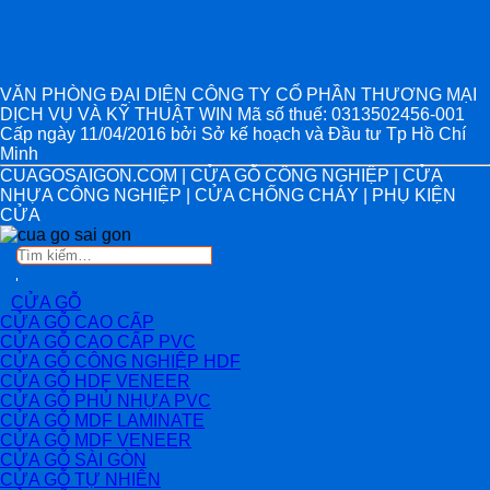
VĂN PHÒNG ĐẠI DIỆN CÔNG TY CỔ PHẦN THƯƠNG MẠI
DỊCH VỤ VÀ KỸ THUẬT WIN Mã số thuế: 0313502456-001
Cấp ngày 11/04/2016 bởi Sở kế hoạch và Đầu tư Tp Hồ Chí
Minh
CUAGOSAIGON.COM | CỬA GỖ CÔNG NGHIỆP | CỬA
NHỰA CÔNG NGHIỆP | CỬA CHỐNG CHÁY | PHỤ KIỆN
CỬA
Tìm
kiếm:
CỬA GỖ
CỬA GỖ CAO CẤP
CỬA GỖ CAO CẤP PVC
CỬA GỖ CÔNG NGHIỆP HDF
CỬA GỖ HDF VENEER
CỬA GỖ PHỦ NHỰA PVC
CỬA GỖ MDF LAMINATE
CỬA GỖ MDF VENEER
CỬA GỖ SÀI GÒN
CỬA GỖ TỰ NHIÊN