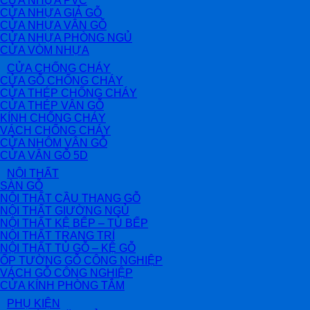
CỬA NHỰA PVC
CỬA NHỰA GIẢ GỖ
CỬA NHỰA VÂN GỖ
CỬA NHỰA PHÒNG NGỦ
CỬA VÒM NHỰA
CỬA CHỐNG CHÁY
CỬA GỖ CHỐNG CHÁY
CỬA THÉP CHỐNG CHÁY
CỬA THÉP VÂN GỖ
KÍNH CHỐNG CHÁY
VÁCH CHỐNG CHÁY
CỬA NHÔM VÂN GỖ
CỬA VÂN GỖ 5D
NỘI THẤT
SÀN GỖ
NỘI THẤT CẦU THANG GỖ
NỘI THẤT GIƯỜNG NGỦ
NỘI THẤT KỆ BẾP – TỦ BẾP
NỘI THẤT TRANG TRÍ
NỘI THẤT TỦ GỖ – KỆ GỖ
ỐP TƯỜNG GỖ CÔNG NGHIỆP
VÁCH GỖ CÔNG NGHIỆP
CỬA KÍNH PHÒNG TẮM
PHỤ KIỆN