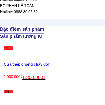
BỘ PHẬN KẾ TOÁN
Hotline: 0888.30.06.82
Đặc điểm sản phẩm
Sản phẩm tương tự
-5%
Cửa thép chống cháy đơn
Original
Current
1.900.000
₫
1.800.000
₫
price
price
was:
is:
1.900.000₫.
1.800.000₫.
-3%