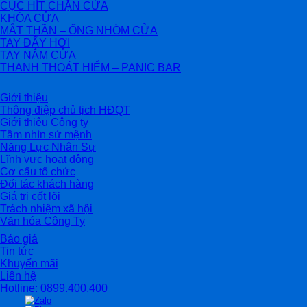
CỤC HÍT CHẶN CỬA
KHÓA CỬA
MẮT THẦN – ỐNG NHÒM CỬA
TAY ĐẨY HƠI
TAY NẮM CỬA
THANH THOÁT HIỂM – PANIC BAR
Giới thiệu
Thông điệp chủ tịch HĐQT
Giới thiệu Công ty
Tầm nhìn sứ mệnh
Năng Lực Nhân Sự
Lĩnh vực hoạt động
Cơ cấu tổ chức
Đối tác khách hàng
Giá trị cốt lõi
Trách nhiệm xã hội
Văn hóa Công Ty
Báo giá
Tin tức
Khuyến mãi
Liên hệ
Hotline: 0899.400.400