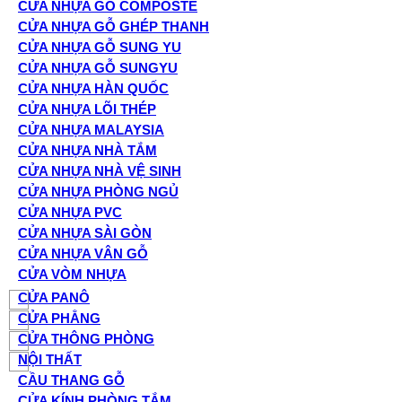
CỬA NHỰA GỖ COMPOSTE
CỬA NHỰA GỖ GHÉP THANH
CỬA NHỰA GỖ SUNG YU
CỬA NHỰA GỖ SUNGYU
CỬA NHỰA HÀN QUỐC
CỬA NHỰA LÕI THÉP
CỬA NHỰA MALAYSIA
CỬA NHỰA NHÀ TẮM
CỬA NHỰA NHÀ VỆ SINH
CỬA NHỰA PHÒNG NGỦ
CỬA NHỰA PVC
CỬA NHỰA SÀI GÒN
CỬA NHỰA VÂN GỖ
CỬA VÒM NHỰA
CỬA PANÔ
CỬA PHẲNG
CỬA THÔNG PHÒNG
NỘI THẤT
CẦU THANG GỖ
CỬA KÍNH PHÒNG TẮM