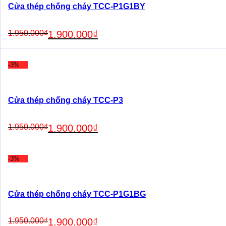
Cửa thép chống cháy TCC-P1G1BY
Original
Current
1.950.000
₫
1.900.000
₫
price
price
was:
is:
1.950.000₫.
1.900.000₫.
-3%
Cửa thép chống cháy TCC-P3
Original
Current
1.950.000
₫
1.900.000
₫
price
price
was:
is:
1.950.000₫.
1.900.000₫.
-3%
Cửa thép chống cháy TCC-P1G1BG
Original
Current
1.950.000
₫
1.900.000
₫