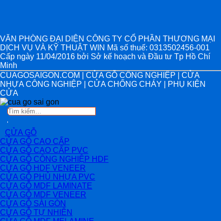
VĂN PHÒNG ĐẠI DIỆN CÔNG TY CỔ PHẦN THƯƠNG MẠI
DỊCH VỤ VÀ KỸ THUẬT WIN Mã số thuế: 0313502456-001
Cấp ngày 11/04/2016 bởi Sở kế hoạch và Đầu tư Tp Hồ Chí
Minh
CUAGOSAIGON.COM | CỬA GỖ CÔNG NGHIỆP | CỬA
NHỰA CÔNG NGHIỆP | CỬA CHỐNG CHÁY | PHỤ KIỆN
CỬA
Tìm
kiếm:
CỬA GỖ
CỬA GỖ CAO CẤP
CỬA GỖ CAO CẤP PVC
CỬA GỖ CÔNG NGHIỆP HDF
CỬA GỖ HDF VENEER
CỬA GỖ PHỦ NHỰA PVC
CỬA GỖ MDF LAMINATE
CỬA GỖ MDF VENEER
CỬA GỖ SÀI GÒN
CỬA GỖ TỰ NHIÊN