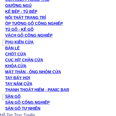
GIƯỜNG NGỦ
KỆ BẾP - TỦ BẾP
NỘI THẤT TRANG TRÍ
ỐP TƯỜNG GỖ CÔNG NGHIỆP
TỦ GỖ - KỆ GỖ
VÁCH GỖ CÔNG NGHIỆP
PHỤ KIỆN CỬA
BẢN LỀ
CHỐT CỬA
CỤC HÍT CHẶN CỬA
KHÓA CỬA
MẮT THẦN - ỐNG NHÒM CỬA
TAY ĐẨY HƠI
TAY NẮM CỬA
THANH THOÁT HIỂM - PANIC BAR
SÀN GỖ
SÀN GỖ CÔNG NGHIỆP
SÀN GỖ TỰ NHIÊN
Hỗ Trợ Trực Tuyến