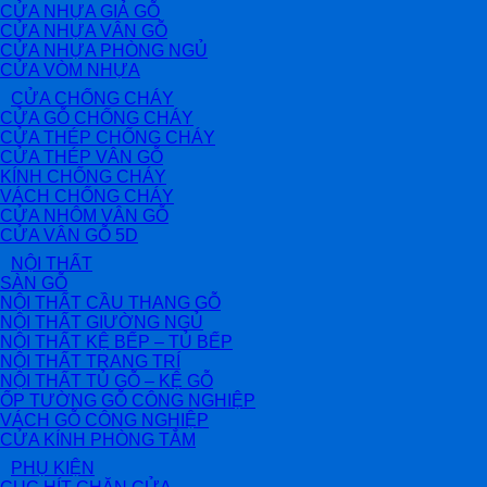
CỬA NHỰA GIẢ GỖ
CỬA NHỰA VÂN GỖ
CỬA NHỰA PHÒNG NGỦ
CỬA VÒM NHỰA
CỬA CHỐNG CHÁY
CỬA GỖ CHỐNG CHÁY
CỬA THÉP CHỐNG CHÁY
CỬA THÉP VÂN GỖ
KÍNH CHỐNG CHÁY
VÁCH CHỐNG CHÁY
CỬA NHÔM VÂN GỖ
CỬA VÂN GỖ 5D
NỘI THẤT
SÀN GỖ
NỘI THẤT CẦU THANG GỖ
NỘI THẤT GIƯỜNG NGỦ
NỘI THẤT KỆ BẾP – TỦ BẾP
NỘI THẤT TRANG TRÍ
NỘI THẤT TỦ GỖ – KỆ GỖ
ỐP TƯỜNG GỖ CÔNG NGHIỆP
VÁCH GỖ CÔNG NGHIỆP
CỬA KÍNH PHÒNG TẮM
PHỤ KIỆN