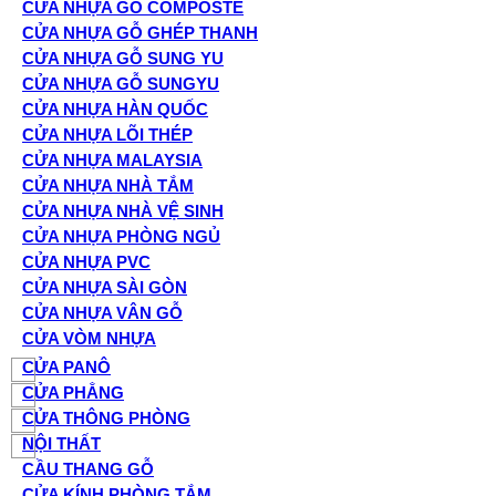
CỬA NHỰA GỖ COMPOSTE
CỬA NHỰA GỖ GHÉP THANH
CỬA NHỰA GỖ SUNG YU
CỬA NHỰA GỖ SUNGYU
CỬA NHỰA HÀN QUỐC
CỬA NHỰA LÕI THÉP
CỬA NHỰA MALAYSIA
CỬA NHỰA NHÀ TẮM
CỬA NHỰA NHÀ VỆ SINH
CỬA NHỰA PHÒNG NGỦ
CỬA NHỰA PVC
CỬA NHỰA SÀI GÒN
CỬA NHỰA VÂN GỖ
CỬA VÒM NHỰA
CỬA PANÔ
CỬA PHẲNG
CỬA THÔNG PHÒNG
NỘI THẤT
CẦU THANG GỖ
CỬA KÍNH PHÒNG TẮM