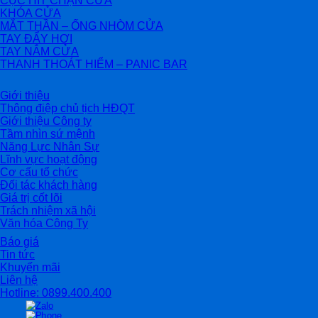
CỤC HÍT CHẶN CỬA
KHÓA CỬA
MẮT THẦN – ỐNG NHÒM CỬA
TAY ĐẨY HƠI
TAY NẮM CỬA
THANH THOÁT HIỂM – PANIC BAR
Giới thiệu
Thông điệp chủ tịch HĐQT
Giới thiệu Công ty
Tầm nhìn sứ mệnh
Năng Lực Nhân Sự
Lĩnh vực hoạt động
Cơ cấu tổ chức
Đối tác khách hàng
Giá trị cốt lõi
Trách nhiệm xã hội
Văn hóa Công Ty
Báo giá
Tin tức
Khuyến mãi
Liên hệ
Hotline: 0899.400.400