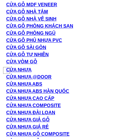
CỬA GỖ MDF VENEER
CỬA GỖ NHÀ TẮM
CỬA GỖ NHÀ VỆ SINH
CỬA GỖ PHÒNG KHÁCH SẠN
CỬA GỖ PHÒNG NGỦ
CỬA GỖ PHỦ NHỰA PVC
CỬA GỖ SÀI GÒN
CỬA GỖ TỰ NHIÊN
CỬA VÒM GỖ
CỬA NHỰA
CỬA NHỰA @DOOR
CỬA NHỰA ABS
CỬA NHỰA ABS HÀN QUỐC
CỬA NHỰA CAO CẤP
CỬA NHỰA COMPOSITE
CỬA NHỰA ĐÀI LOAN
CỬA NHỰA GIẢ GỖ
CỬA NHỰA GIÁ RẺ
CỬA NHỰA GỖ COMPOSITE