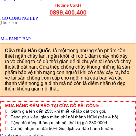
THẤT CẦU THANG GỖ
Viết đánh giá
Hotline CSKH
THẤT KỆ BẾP – TỦ BẾP
0899.400.400
THẤT TỦ GỖ – KỆ GỖ
 GỖ CÔNG NGHIỆP
Tìm
kiếm:
M – PANIC BAR
Cửa thép Hàn Quốc
là một trong những sản phẩm cần
thiết ngăn cháy lan, ngăn khói khi có 1 đám cháy nhỏ xảy
ra và chúng ta có đủ thời gian để di chuyển tài sản và chạy
thoát thoát nạn. Cửa thép chống cháy không những là sản
phẩm bảo vệ tính mạng con người khi có cháy xảy ra, bảo
vệ tài sản chống trộm cấp cho ngôi nhà của bạn và các
thành viên trong gia đình mà nó còn là điểm nhấn tô đẹp
thêm không gian nội thất.
MUA HÀNG ĐẢM BẢO TẠI CỬA GỖ SÀI GÒN®
Giảm giá lên đến 25% khi thiết kế lắp đặt trọn gói.
Tặng phụ kiện, giao miễn phí nội thành HCM (trên 4 bộ).
Tặng đồ dùng thông minh nội thất trị giá 250.000đ.
Cơ hội nhận ưu đãi 50% Gói dịch vụ Bảo hành 5 năm.
Danh mục sản phẩm