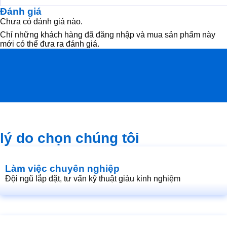
was:
is:
Đánh giá
2.100.000₫.
2.000.000₫.
Chưa có đánh giá nào.
Chỉ những khách hàng đã đăng nhập và mua sản phẩm này
mới có thể đưa ra đánh giá.
lý do chọn chúng tôi
Làm việc chuyên nghiệp
Đội ngũ lắp đặt, tư vấn kỹ thuật giàu kinh nghiệm