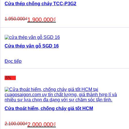
Cửa thép chống cháy TCC-P3G2
Original
Current
1.950.000
₫
1.900.000
₫
price
price
was:
is:
1.950.000₫.
1.900.000₫.
Cửa thép vân gỗ SGD 16
Đọc tiếp
-5%
Cửa thoát hiểm, chống cháy giá tốt HCM
Original
Current
2.100.000
₫
2.000.000
₫
price
price