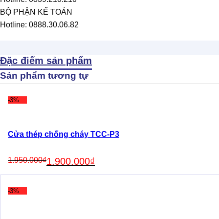
BỘ PHẬN KẾ TOÁN
Hotline: 0888.30.06.82
Đặc điểm sản phẩm
Sản phẩm tương tự
-3%
Cửa thép chống cháy TCC-P3
Original
Current
1.950.000
₫
1.900.000
₫
price
price
was:
is:
1.950.000₫.
1.900.000₫.
-3%