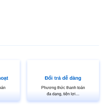
hoạt
Đổi trả dễ dàng
oán
Phương thức thanh toán
…
đa dạng, tiện lợi…