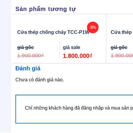
Sản phẩm tương tự
-5%
Cửa thép chống cháy TCC-P1W
Cửa thép
Original
Current
price
price
was:
is:
1.900.000
₫
1.800.000
₫
1.900.00
1.900.000₫.
1.800.000₫.
Đánh giá
Chưa có đánh giá nào.
Chỉ những khách hàng đã đăng nhập và mua sản ph