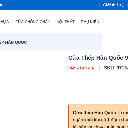
Giới thiệu
òn
NHỰA
CỬA CHỐNG CHÁY
NỘI THẤT
PHỤ KIỆN
ÉP HÀN QUỐC
Cửa Thép Hàn Quốc 
SKU: 9713
Viết đánh giá
Cửa thép Hàn Quốc
là mộ
ngăn khói khi có 1 đám chá
tài sản và chạy thoát tho