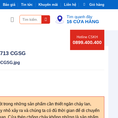
Báo giá
Tin tức
Khuyến mãi
Liên hệ
Giỏ hàng
Tìm quanh đây
Tìm
16 CỬA HÀNG
kiếm:
Hotline CSKH
0899.400.400
9713 CGSG
-CGSG.jpg
t trong những sản phẩm cần thiết ngăn cháy lan,
y nhỏ xảy ra và chúng ta có đủ thời gian để di chuyển
át nạn. Cửa thép chống cháy không những là sản phẩm