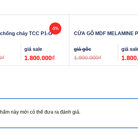
-5%
 chống cháy TCC P1-G
CỬA GỖ MDF MELAMINE 
Original
Current
Original
price
price
price
was:
is:
was:
0
₫
1.800.000
₫
1.900.000
₫
1.800
1.900.000₫.
1.800.000₫.
1.900.000
ẩm này mới có thể đưa ra đánh giá.