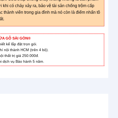
 khi có cháy xảy ra, bảo vệ tài sản chống trộm cấp
c thành viên trong gia đình mà nó còn là điểm nhấn tô
ất.
ỬA GỖ SÀI GÒN®
ết kế lắp đặt trọn gói.
hí nội thành HCM (trên 4 bộ).
 thất trị giá 250.000đ.
i dịch vụ Bảo hành 5 năm.