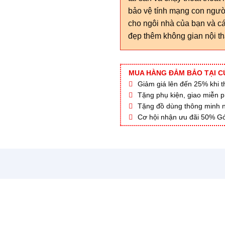
bảo vệ tính mạng con người
cho ngôi nhà của bạn và cá
đẹp thêm không gian nội th
MUA HÀNG ĐẢM BẢO TẠI C
Giảm giá lên đến 25% khi thi
Tặng phụ kiện, giao miễn p
Tặng đồ dùng thông minh nội
Cơ hội nhận ưu đãi 50% Gó