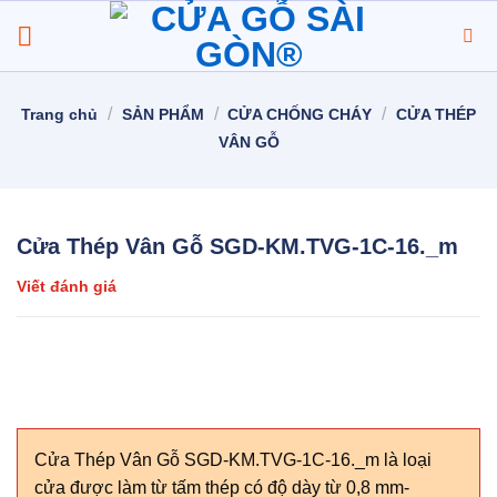
Chuyển
đến
nội
dung
/
/
/
Trang chủ
SẢN PHẨM
CỬA CHỐNG CHÁY
CỬA THÉP
VÂN GỖ
Cửa Thép Vân Gỗ SGD-KM.TVG-1C-16._m
Viết đánh giá
Cửa Thép Vân Gỗ SGD-KM.TVG-1C-16._m là loại
cửa được làm từ tấm thép có độ dày từ 0,8 mm-