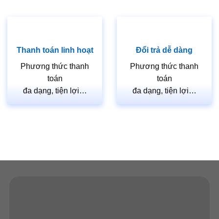
Trong các tòa nhà văn phòng và khu thương mại,
cửa
thép vân gỗ
thường được sử dụng làm cửa ra vào chính,
cửa phòng làm việc. Sự chắc chắn và sang trọng của
cửa
thép vân gỗ
giúp nâng tầm đẳng cấp cho không gian làm
Thanh toán linh hoạt
Đổi trả dễ dàng
việc và kinh doanh.
Phương thức thanh
Phương thức thanh
Lời Kết
toán
toán
đa dạng, tiện lợi…
đa dạng, tiện lợi…
Cửa thép vân gỗ
là một giải pháp hoàn hảo cho những ai
muốn kết hợp giữa vẻ đẹp tự nhiên của gỗ và độ bền của
thép. Dù có một số nhược điểm nhất định, nhưng với
những ưu điểm vượt trội về độ bền, an toàn và thẩm mỹ,
cửa thép vân gỗ
xứng đáng là lựa chọn hàng đầu trong
thiết kế và xây dựng hiện đại.
Nếu bạn đang cân nhắc lựa chọn cửa cho ngôi nhà hoặc
công trình của mình,
cửa thép vân gỗ
chắc chắn là một sự
đầu tư xứng đáng. Hãy tìm đến các nhà cung cấp uy tín để
được tư vấn và lựa chọn sản phẩm
cửa thép vân gỗ
phù
hợp nhất với nhu cầu và phong cách của bạn.