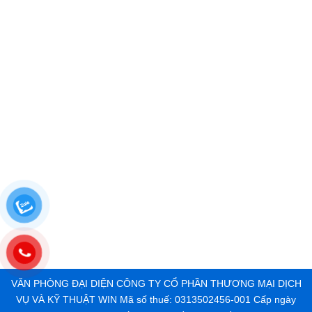
VĂN PHÒNG ĐẠI DIỆN CÔNG TY CỔ PHẦN THƯƠNG MẠI DỊCH
VỤ VÀ KỸ THUẬT WIN Mã số thuế: 0313502456-001 Cấp ngày