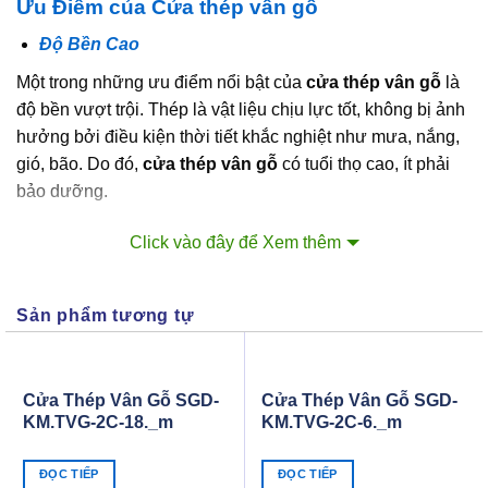
Ưu Điểm của Cửa thép vân gỗ
Độ Bền Cao
Một trong những ưu điểm nổi bật của
cửa thép vân gỗ
là
độ bền vượt trội. Thép là vật liệu chịu lực tốt, không bị ảnh
hưởng bởi điều kiện thời tiết khắc nghiệt như mưa, nắng,
gió, bão. Do đó,
cửa thép vân gỗ
có tuổi thọ cao, ít phải
bảo dưỡng.
An Toàn và Bảo Mật
Click vào đây để Xem thêm
Cửa thép vân gỗ
có khả năng chống trộm cao nhờ kết
cấu thép vững chắc. Hệ thống khóa an toàn, hiện đại được
Sản phẩm tương tự
tích hợp trên cửa giúp tăng cường tính bảo mật cho ngôi
nhà. Đây là lựa chọn lý tưởng cho những gia đình muốn
đảm bảo an toàn tối đa.
Cửa Thép Vân Gỗ SGD-
Cửa Thép Vân Gỗ SGD-
Tính Thẩm Mỹ Cao
KM.TVG-2C-18._m
KM.TVG-2C-6._m
Với lớp sơn vân gỗ tinh tế,
cửa thép vân gỗ
mang lại vẻ
đẹp sang trọng, ấm cúng như gỗ tự nhiên. Sản phẩm này
ĐỌC TIẾP
ĐỌC TIẾP