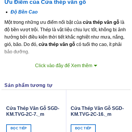
Ưu Điểm của Cửa thép vân gỗ
Độ Bền Cao
Một trong những ưu điểm nổi bật của
cửa thép vân gỗ
là
độ bền vượt trội. Thép là vật liệu chịu lực tốt, không bị ảnh
hưởng bởi điều kiện thời tiết khắc nghiệt như mưa, nắng,
gió, bão. Do đó,
cửa thép vân gỗ
có tuổi thọ cao, ít phải
bảo dưỡng.
An Toàn và Bảo Mật
Click vào đây để Xem thêm
Cửa thép vân gỗ
có khả năng chống trộm cao nhờ kết
cấu thép vững chắc. Hệ thống khóa an toàn, hiện đại được
Sản phẩm tương tự
tích hợp trên cửa giúp tăng cường tính bảo mật cho ngôi
nhà. Đây là lựa chọn lý tưởng cho những gia đình muốn
đảm bảo an toàn tối đa.
Cửa Thép Vân Gỗ SGD-
Cửa Thép Vân Gỗ SGD-
Tính Thẩm Mỹ Cao
KM.TVG-2C-7._m
KM.TVG-2C-16._m
Với lớp sơn vân gỗ tinh tế,
cửa thép vân gỗ
mang lại vẻ
đẹp sang trọng, ấm cúng như gỗ tự nhiên. Sản phẩm này
ĐỌC TIẾP
ĐỌC TIẾP