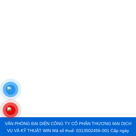
VĂN PHÒNG ĐẠI DIỆN CÔNG TY CỔ PHẦN THƯƠNG MẠI DỊCH
VỤ VÀ KỸ THUẬT WIN Mã số thuế: 0313502456-001 Cấp ngày