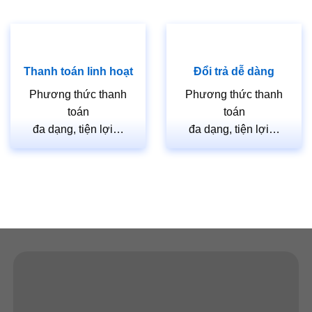
Trong các tòa nhà văn phòng và khu thương mại,
cửa
thép vân gỗ
thường được sử dụng làm cửa ra vào chính,
cửa phòng làm việc. Sự chắc chắn và sang trọng của
cửa
thép vân gỗ
giúp nâng tầm đẳng cấp cho không gian làm
Thanh toán linh hoạt
Đổi trả dễ dàng
việc và kinh doanh.
Phương thức thanh
Phương thức thanh
Lời Kết
toán
toán
đa dạng, tiện lợi…
đa dạng, tiện lợi…
Cửa thép vân gỗ
là một giải pháp hoàn hảo cho những ai
muốn kết hợp giữa vẻ đẹp tự nhiên của gỗ và độ bền của
thép. Dù có một số nhược điểm nhất định, nhưng với
những ưu điểm vượt trội về độ bền, an toàn và thẩm mỹ,
cửa thép vân gỗ
xứng đáng là lựa chọn hàng đầu trong
thiết kế và xây dựng hiện đại.
Nếu bạn đang cân nhắc lựa chọn cửa cho ngôi nhà hoặc
công trình của mình,
cửa thép vân gỗ
chắc chắn là một sự
đầu tư xứng đáng. Hãy tìm đến các nhà cung cấp uy tín để
được tư vấn và lựa chọn sản phẩm
cửa thép vân gỗ
phù
hợp nhất với nhu cầu và phong cách của bạn.