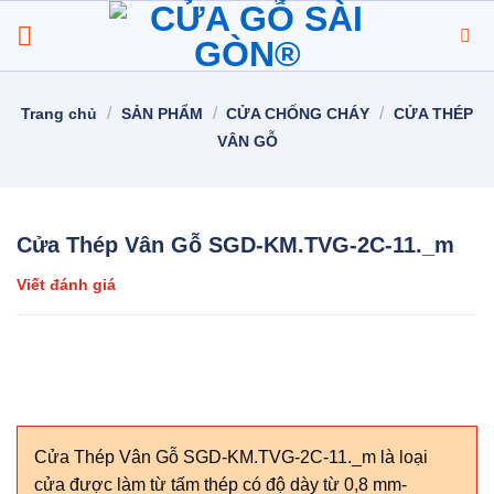
Chuyển
đến
nội
dung
/
/
/
Trang chủ
SẢN PHẨM
CỬA CHỐNG CHÁY
CỬA THÉP
VÂN GỖ
Cửa Thép Vân Gỗ SGD-KM.TVG-2C-11._m
Viết đánh giá
Cửa Thép Vân Gỗ SGD-KM.TVG-2C-11._m là loại
cửa được làm từ tấm thép có độ dày từ 0,8 mm-