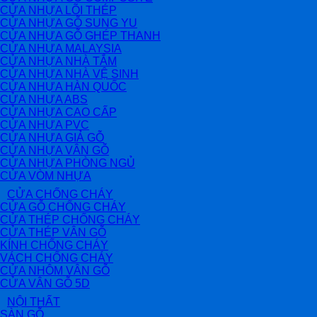
CỬA NHỰA LÕI THÉP
CỬA NHỰA GỖ SUNG YU
CỬA NHỰA GỖ GHÉP THANH
CỬA NHỰA MALAYSIA
CỬA NHỰA NHÀ TẮM
CỬA NHỰA NHÀ VỆ SINH
CỬA NHỰA HÀN QUỐC
CỬA NHỰA ABS
CỬA NHỰA CAO CẤP
CỬA NHỰA PVC
CỬA NHỰA GIẢ GỖ
CỬA NHỰA VÂN GỖ
CỬA NHỰA PHÒNG NGỦ
CỬA VÒM NHỰA
CỬA CHỐNG CHÁY
CỬA GỖ CHỐNG CHÁY
CỬA THÉP CHỐNG CHÁY
CỬA THÉP VÂN GỖ
KÍNH CHỐNG CHÁY
VÁCH CHỐNG CHÁY
CỬA NHÔM VÂN GỖ
CỬA VÂN GỖ 5D
NỘI THẤT
SÀN GỖ