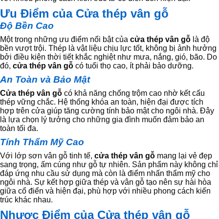
Ưu Điểm của Cửa thép vân gỗ
Độ Bền Cao
Một trong những ưu điểm nổi bật của
cửa thép vân gỗ
là độ
bền vượt trội. Thép là vật liệu chịu lực tốt, không bị ảnh hưởng
bởi điều kiện thời tiết khắc nghiệt như mưa, nắng, gió, bão. Do
đó,
cửa thép vân gỗ
có tuổi thọ cao, ít phải bảo dưỡng.
An Toàn và Bảo Mật
Cửa thép vân gỗ
có khả năng chống trộm cao nhờ kết cấu
thép vững chắc. Hệ thống khóa an toàn, hiện đại được tích
hợp trên cửa giúp tăng cường tính bảo mật cho ngôi nhà. Đây
là lựa chọn lý tưởng cho những gia đình muốn đảm bảo an
toàn tối đa.
Tính Thẩm Mỹ Cao
Với lớp sơn vân gỗ tinh tế,
cửa thép vân gỗ
mang lại vẻ đẹp
sang trọng, ấm cúng như gỗ tự nhiên. Sản phẩm này không chỉ
đáp ứng nhu cầu sử dụng mà còn là điểm nhấn thẩm mỹ cho
ngôi nhà. Sự kết hợp giữa thép và vân gỗ tạo nên sự hài hòa
giữa cổ điển và hiện đại, phù hợp với nhiều phong cách kiến
trúc khác nhau.
Nhược Điểm của Cửa thép vân gỗ