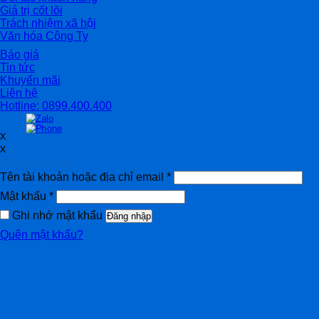
Giá trị cốt lõi
Trách nhiệm xã hội
Văn hóa Công Ty
Báo giá
Tin tức
Khuyến mãi
Liên hệ
Hotline: 0899.400.400
x
x
Đăng nhập
Tên tài khoản hoặc địa chỉ email
*
Mật khẩu
*
Ghi nhớ mật khẩu
Đăng nhập
Quên mật khẩu?