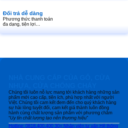
Đổi trả dễ dàng
Phương thức thanh toán
đa dạng, tiện lợi…
NHÀ CUNG CẤP CỦA GỖ, CỬA
NHỰA, CỬA CHỐNG CHÁY
Chúng tôi luôn nỗ lực mang tới khách hàng những sản
phẩm mới cao cấp, tiện ích, phù hợp nhất với người
Việt. Chúng tôi cam kết đem đến cho quý khách hàng
sự hài lòng tuyệt đối, cam kết giá thành luôn đồng
hành cùng chất lượng sản phẩm với phương châm
“
Uy tín chất lượng tạo nên thương hiệu
”
Hotline: 0818.400.400
30+ Nhân viên tư vấn
Hệ thống