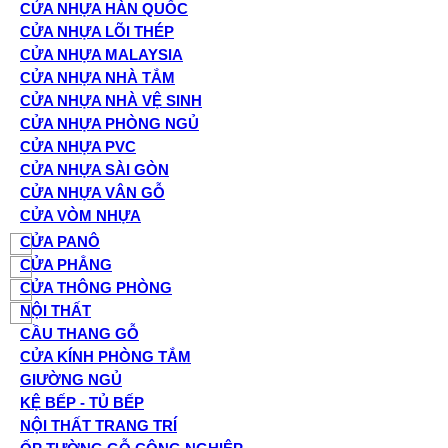
CỬA NHỰA HÀN QUỐC
CỬA NHỰA LÕI THÉP
CỬA NHỰA MALAYSIA
CỬA NHỰA NHÀ TẮM
CỬA NHỰA NHÀ VỆ SINH
CỬA NHỰA PHÒNG NGỦ
CỬA NHỰA PVC
CỬA NHỰA SÀI GÒN
CỬA NHỰA VÂN GỖ
CỬA VÒM NHỰA
CỬA PANÔ
CỬA PHẲNG
CỬA THÔNG PHÒNG
NỘI THẤT
CẦU THANG GỖ
CỬA KÍNH PHÒNG TẮM
GIƯỜNG NGỦ
KỆ BẾP - TỦ BẾP
NỘI THẤT TRANG TRÍ