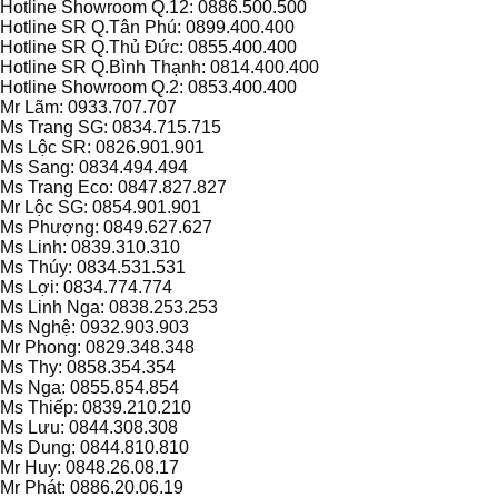
Hotline Showroom Q.12: 0886.500.500
Hotline SR Q.Tân Phú: 0899.400.400
Hotline SR Q.Thủ Đức: 0855.400.400
Hotline SR Q.Bình Thạnh: 0814.400.400
Hotline Showroom Q.2: 0853.400.400
Mr Lãm: 0933.707.707
Ms Trang SG: 0834.715.715
Ms Lộc SR: 0826.901.901
Ms Sang: 0834.494.494
Ms Trang Eco: 0847.827.827
Mr Lộc SG: 0854.901.901
Ms Phượng: 0849.627.627
Ms Linh: 0839.310.310
Ms Thúy: 0834.531.531
Ms Lợi: 0834.774.774
Ms Linh Nga: 0838.253.253
Ms Nghệ: 0932.903.903
Mr Phong: 0829.348.348
Ms Thy: 0858.354.354
Ms Nga: 0855.854.854
Ms Thiếp: 0839.210.210
Ms Lưu: 0844.308.308
Ms Dung: 0844.810.810
Mr Huy: 0848.26.08.17
Mr Phát: 0886.20.06.19