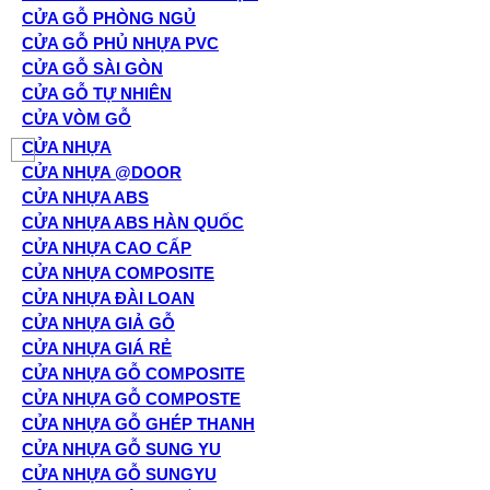
CỬA GỖ PHÒNG NGỦ
CỬA GỖ PHỦ NHỰA PVC
CỬA GỖ SÀI GÒN
CỬA GỖ TỰ NHIÊN
CỬA VÒM GỖ
CỬA NHỰA
CỬA NHỰA @DOOR
CỬA NHỰA ABS
CỬA NHỰA ABS HÀN QUỐC
CỬA NHỰA CAO CẤP
CỬA NHỰA COMPOSITE
CỬA NHỰA ĐÀI LOAN
CỬA NHỰA GIẢ GỖ
CỬA NHỰA GIÁ RẺ
CỬA NHỰA GỖ COMPOSITE
CỬA NHỰA GỖ COMPOSTE
CỬA NHỰA GỖ GHÉP THANH
CỬA NHỰA GỖ SUNG YU
CỬA NHỰA GỖ SUNGYU