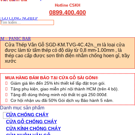
THẤT CẦU THANG GỖ
Hotline CSKH
THẤT KỆ BẾP – TỦ BẾP
0899.400.400
THẤT TỦ GỖ – KỆ GỖ
 GỖ CÔNG NGHIỆP
Tìm
kiếm:
M – PANIC BAR
Cửa Thép Vân Gỗ SGD-KM.TVG-4C.42n._m là loại cửa
được làm từ tấm thép có độ dày từ 0,8 mm-1.00mm , là
thép cao cấp được sơn tĩnh điện nhằm chống hoen gỉ, trầy
xước
MUA HÀNG ĐẢM BẢO TẠI CỬA GỖ SÀI GÒN®
Giảm giá lên đến 25% khi thiết kế lắp đặt trọn gói.
Tặng phụ kiện, giao miễn phí nội thành HCM (trên 4 bộ).
Tặng đồ dùng thông minh nội thất trị giá 250.000đ.
Cơ hội nhận ưu đãi 50% Gói dịch vụ Bảo hành 5 năm.
Danh mục sản phẩm
CỬA CHỐNG CHÁY
CỬA GỖ CHỐNG CHÁY
CỬA KÍNH CHỐNG CHÁY