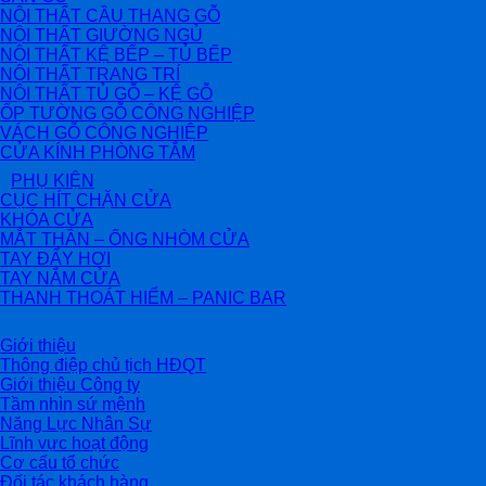
NỘI THẤT CẦU THANG GỖ
NỘI THẤT GIƯỜNG NGỦ
NỘI THẤT KỆ BẾP – TỦ BẾP
NỘI THẤT TRANG TRÍ
NỘI THẤT TỦ GỖ – KỆ GỖ
ỐP TƯỜNG GỖ CÔNG NGHIỆP
VÁCH GỖ CÔNG NGHIỆP
CỬA KÍNH PHÒNG TẮM
PHỤ KIỆN
CỤC HÍT CHẶN CỬA
KHÓA CỬA
MẮT THẦN – ỐNG NHÒM CỬA
TAY ĐẨY HƠI
TAY NẮM CỬA
THANH THOÁT HIỂM – PANIC BAR
Giới thiệu
Thông điệp chủ tịch HĐQT
Giới thiệu Công ty
Tầm nhìn sứ mệnh
Năng Lực Nhân Sự
Lĩnh vực hoạt động
Cơ cấu tổ chức
Đối tác khách hàng