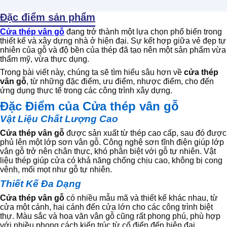
Đặc điểm sản phẩm
Cửa thép vân gỗ
đang trở thành một lựa chọn phổ biến trong
thiết kế và xây dựng nhà ở hiện đại. Sự kết hợp giữa vẻ đẹp tự
nhiên của gỗ và độ bền của thép đã tạo nên một sản phẩm vừa
thẩm mỹ, vừa thực dụng.
Trong bài viết này, chúng ta sẽ tìm hiểu sâu hơn về
cửa thép
vân gỗ
, từ những đặc điểm, ưu điểm, nhược điểm, cho đến
ứng dụng thực tế trong các công trình xây dựng.
Đặc Điểm của Cửa thép vân gỗ
Vật Liệu Chất Lượng Cao
Cửa thép vân gỗ
được sản xuất từ thép cao cấp, sau đó được
phủ lên một lớp sơn vân gỗ. Công nghệ sơn tĩnh điện giúp lớp
vân gỗ trở nên chân thực, khó phân biệt với gỗ tự nhiên. Vật
liệu thép giúp cửa có khả năng chống chịu cao, không bị cong
vênh, mối mọt như gỗ tự nhiên.
Thiết Kế Đa Dạng
Cửa thép vân gỗ
có nhiều mẫu mã và thiết kế khác nhau, từ
cửa một cánh, hai cánh đến cửa lớn cho các công trình biệt
thự. Màu sắc và hoa văn vân gỗ cũng rất phong phú, phù hợp
với nhiều phong cách kiến trúc từ cổ điển đến hiện đại.