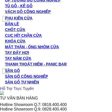
ỐP TƯỜNG GỖ CÔNG NGHIỆP
TỦ GỖ - KỆ GỖ
VÁCH GỖ CÔNG NGHIỆP
PHỤ KIỆN CỬA
BẢN LỀ
CHỐT CỬA
CỤC HÍT CHẶN CỬA
KHÓA CỬA
MẮT THẦN - ỐNG NHÒM CỬA
TAY ĐẨY HƠI
TAY NẮM CỬA
THANH THOÁT HIỂM - PANIC BAR
SÀN GỖ
SÀN GỖ CÔNG NGHIỆP
SÀN GỖ TỰ NHIÊN
Hỗ Trợ Trực Tuyến
TƯ VẤN BÁN HÀNG
Hotline Showroom Q.7: 0818.400.400
Hotline Showroom Q.9: 0828.400.400