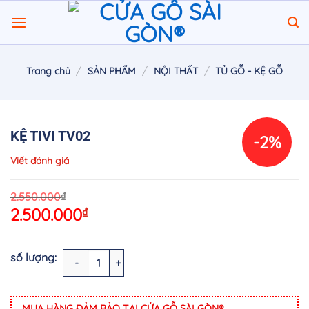
Chuyển
đến
nội
dung
/
/
/
Trang chủ
SẢN PHẨM
NỘI THẤT
TỦ GỖ - KỆ GỖ
KỆ TIVI TV02
-2%
Viết đánh giá
O
C
₫
2.550.000
2.500.000
₫
p
p
w
is
2
2
KỆ TIVI TV02 số lượng
MUA HÀNG ĐẢM BẢO TẠI CỬA GỖ SÀI GÒN®