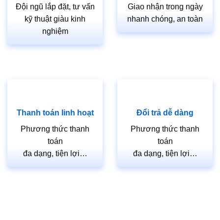
Đội ngũ lắp đặt, tư vấn
Giao nhận trong ngày
Hotline 4:
0826.901.901
kỹ thuật giàu kinh
nhanh chóng, an toàn
Email:
sales.saigondoor@gmail.com
nghiệm
CSKH 24/7: 028.37.712.989
www.cuagosaigon.com
————————————————————
*SHOWROOM QUẬN 7, HCM
Thanh toán linh hoạt
Đổi trả dễ dàng
511 Lê Văn Lương, P. Tân Phong, Quận 7, TP.HCM
Phương thức thanh
Phương thức thanh
Hotline: 0818.400.400
toán
toán
*SHOWROOM QUẬN 9, HCM
đa dạng, tiện lợi…
đa dạng, tiện lợi…
535 Đỗ Xuân Hợp, P. Phước Long B, Quận 9,
TP.HCM
Hotline: 0828.400.400
*SHOWROOM QUẬN 12, HCM
656 Hà Huy Giáp, P. Thạnh Lộc, Quận 12, TP.HCM