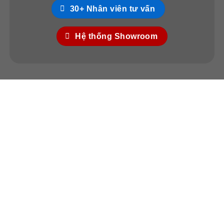
Xưởng SX II: Số 60/3 Đường 9, KP2, P.An Bình,
30+ Nhân viên tư vấn
Biên Hòa, Đồng Nai.
Xưởng SX III: Số 35T2 Vườn Lài, P. An Phú
Hệ thống Showroom
Đông, Q. 12, HCM