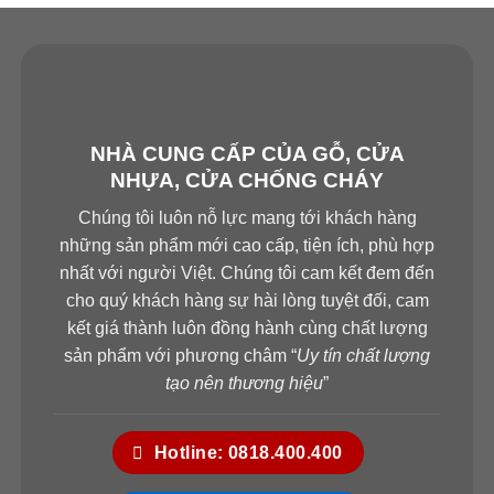
Holine: 0886.500.500
*SHOWROOM QUẬN THỦ ĐỨC HCM –DĨ AN
BÌNH DƯƠNG
21, Quốc Lộ 1K, Phường Linh Xuân, Quận Thủ
Đức, TP.HCM
NHÀ CUNG CẤP CỦA GỖ, CỬA
NHỰA, CỬA CHỐNG CHÁY
Hotline: 0855.400.400
*SHOWROOM BÌNH LỢI – PHẠM VĂN ĐỒNG
Chúng tôi luôn nỗ lực mang tới khách hàng
615 Phạm Văn Đồng, Phường Hiệp Bình Chánh,
những sản phẩm mới cao cấp, tiện ích, phù hợp
nhất với người Việt. Chúng tôi cam kết đem đến
Quận Thủ Đức, TP.HCM
cho quý khách hàng sự hài lòng tuyệt đối, cam
Hotline: 0824.400.400
kết giá thành luôn đồng hành cùng chất lượng
HỆ THỐNG XƯỞNG SẢN XUẤT
sản phẩm với phương châm “
Uy tín chất lượng
SAIGONDOOR®
tạo nên thương hiệu
”
Xưởng SX I: Số 361 TX25, Phường Thạnh Xuân,
Hotline: 0818.400.400
Q12, TP. HCM.