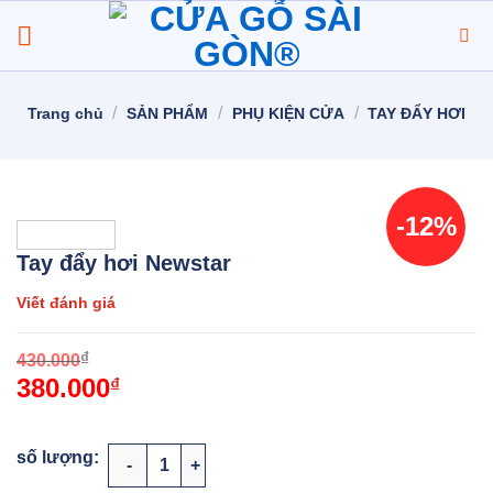
Chuyển
đến
nội
dung
/
/
/
Trang chủ
SẢN PHẨM
PHỤ KIỆN CỬA
TAY ĐẨY HƠI
-12%
Tay đẩy hơi Newstar
Viết đánh giá
O
C
₫
430.000
380.000
p
p
₫
w
i
4
3
Tay đẩy hơi Newstar số lượng