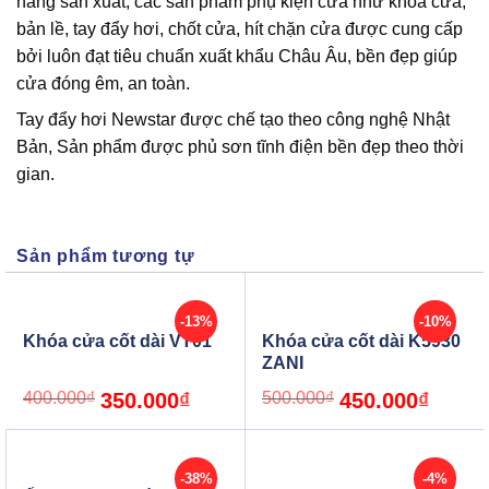
hãng sản xuất, các sản phẩm phụ kiện cửa như khóa cửa,
bản lề, tay đẩy hơi, chốt cửa, hít chặn cửa được cung cấp
bởi luôn đạt tiêu chuẩn xuất khẩu Châu Âu, bền đẹp giúp
cửa đóng êm, an toàn.
Tay đẩy hơi Newstar được chế tạo theo công nghệ Nhật
Bản, Sản phẩm được phủ sơn tĩnh điện bền đẹp theo thời
gian.
Sản phẩm tương tự
-13%
-10%
Khóa cửa cốt dài VT01
Khóa cửa cốt dài K5930
ZANI
Original
Current
Original
Current
400.000
₫
350.000
₫
500.000
₫
450.000
₫
price
price
price
price
was:
is:
was:
is:
400.000₫.
350.000₫.
500.000₫.
450.000₫
-38%
-4%