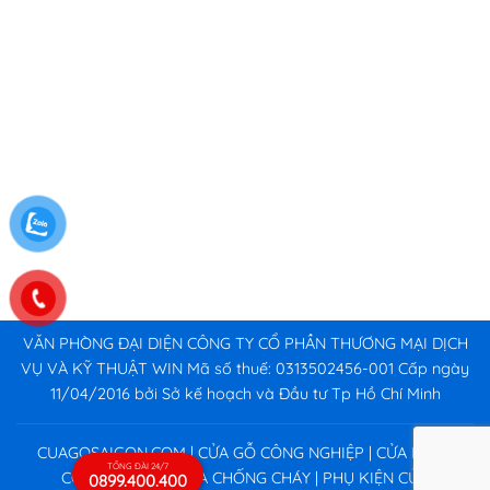
VĂN PHÒNG ĐẠI DIỆN CÔNG TY CỔ PHẦN THƯƠNG MẠI DỊCH
VỤ VÀ KỸ THUẬT WIN Mã số thuế: 0313502456-001 Cấp ngày
11/04/2016 bởi Sở kế hoạch và Đầu tư Tp Hồ Chí Minh
CUAGOSAIGON.COM | CỬA GỖ CÔNG NGHIỆP | CỬA NHỰA
TỔNG ĐÀI 24/7
CÔNG NGHIỆP | CỬA CHỐNG CHÁY | PHỤ KIỆN CỬA
0899.400.400