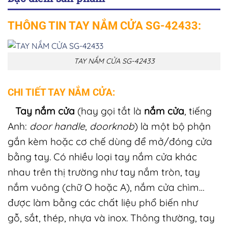
THÔNG TIN TAY NẮM CỬA SG-42433:
TAY NẮM CỬA SG-42433
CHI TIẾT TAY NẮM CỬA:
Tay nắm cửa
(hay gọi tắt là
nắm cửa
, tiếng
Anh:
door handle
,
doorknob
) là một bộ phận
gắn kèm hoặc cơ chế dùng để mở/đóng cửa
bằng tay. Có nhiều loại tay nắm cửa khác
nhau trên thị trường như tay nắm tròn, tay
nắm vuông (chữ O hoặc A), nắm cửa chìm…
được làm bằng các chất liệu phổ biến như
gỗ, sắt, thép, nhựa và inox. Thông thường, tay