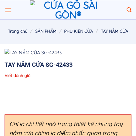
Chuyển
đến
nội
dung
/
/
/
Trang chủ
SẢN PHẨM
PHỤ KIỆN CỬA
TAY NẮM CỬA
TAY NẮM CỬA SG-42433
Viết đánh giá
Chỉ là chi tiết nhỏ trong thiết kế nhưng tay
nắm cửa chính là điểm nhấn quan trọng