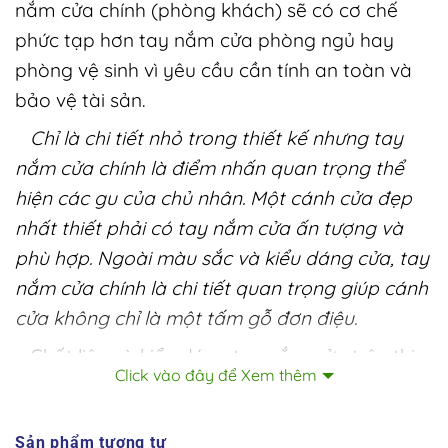
nắm cửa chính (phòng khách) sẽ có cơ chế
phức tạp hơn tay nắm cửa phòng ngủ hay
phòng vệ sinh vì yêu cầu cần tính an toàn và
bảo vệ tài sản.
Chỉ là chi tiết nhỏ trong thiết kế nhưng tay
nắm cửa chính là điểm nhấn quan trọng thể
hiện các gu của chủ nhân. Một cánh cửa đẹp
nhất thiết phải có tay nắm cửa ấn tượng và
phù hợp. Ngoài màu sắc và kiểu dáng cửa, tay
nắm cửa chính là chi tiết quan trọng giúp cánh
cửa không chỉ là một tấm gỗ đơn điệu.
Chất liệu và kiểu dáng tay nắm cửa trên thị
Click vào đây để Xem thêm
trường hiện nay rất đa dạng và phong phú.
Tùy theo thiết kế và màu sắc cửa mà bạn
Sản phẩm tương tự
chọn tay nắm cửa thích hợp.