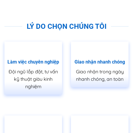
Với cửa ngoài trời, bạn nên chọn tay nắm
bằng kim loại chống gỉ để có thể sử dụng được
lâu.
LÝ DO CHỌN CHÚNG TÔI
Ngoài ra, khi chọn tay nắm cửa, bạn nên lưu ý
chọn cùng loại tay nắm cho tất cả hệ thống
cửa trong nhà để giữ tính đồng bộ của thiết kế
chung.
Làm việc chuyên nghiệp
Giao nhận nhanh chóng
================================================
Đội ngũ lắp đặt, tư vấn
Giao nhận trong ngày
HỖ TRỢ KHÁCH HÀNG
kỹ thuật giàu kinh
nhanh chóng, an toàn
Hotline 1:
0933.707.707
nghiệm
Hotline 2: 0834.715.715
Hotline 3: 0834.494.494
Hotline 4:
0826.901.901
Email:
sales.saigondoor@gmail.com