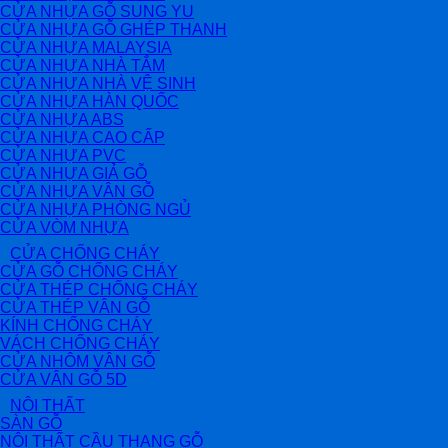
CỬA NHỰA GỖ SUNG YU
CỬA NHỰA GỖ GHÉP THANH
CỬA NHỰA MALAYSIA
CỬA NHỰA NHÀ TẮM
CỬA NHỰA NHÀ VỆ SINH
CỬA NHỰA HÀN QUỐC
CỬA NHỰA ABS
CỬA NHỰA CAO CẤP
CỬA NHỰA PVC
CỬA NHỰA GIẢ GỖ
CỬA NHỰA VÂN GỖ
CỬA NHỰA PHÒNG NGỦ
CỬA VÒM NHỰA
CỬA CHỐNG CHÁY
CỬA GỖ CHỐNG CHÁY
CỬA THÉP CHỐNG CHÁY
CỬA THÉP VÂN GỖ
KÍNH CHỐNG CHÁY
VÁCH CHỐNG CHÁY
CỬA NHÔM VÂN GỖ
CỬA VÂN GỖ 5D
NỘI THẤT
SÀN GỖ
NỘI THẤT CẦU THANG GỖ