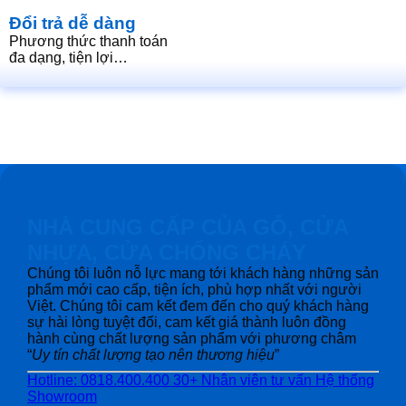
Đổi trả dễ dàng
Phương thức thanh toán
đa dạng, tiện lợi…
NHÀ CUNG CẤP CỦA GỖ, CỬA
NHỰA, CỬA CHỐNG CHÁY
Chúng tôi luôn nỗ lực mang tới khách hàng những sản
phẩm mới cao cấp, tiện ích, phù hợp nhất với người
Việt. Chúng tôi cam kết đem đến cho quý khách hàng
sự hài lòng tuyệt đối, cam kết giá thành luôn đồng
hành cùng chất lượng sản phẩm với phương châm
“
Uy tín chất lượng tạo nên thương hiệu
”
Hotline: 0818.400.400
30+ Nhân viên tư vấn
Hệ thống
Showroom