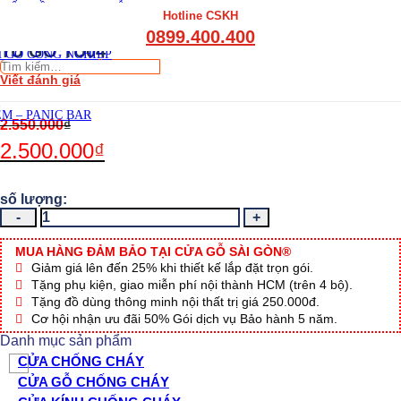
THẤT CẦU THANG GỖ
Hotline CSKH
THẤT KỆ BẾP – TỦ BẾP
0899.400.400
THẤT TỦ GỖ – KỆ GỖ
TỦ GỖ TU04
 GỖ CÔNG NGHIỆP
Tìm
Viết đánh giá
kiếm:
M – PANIC BAR
2.550.000
₫
2.500.000
₫
TỦ
GỖ
TU04
MUA HÀNG ĐẢM BẢO TẠI CỬA GỖ SÀI GÒN®
số
Giảm giá lên đến 25% khi thiết kế lắp đặt trọn gói.
lượng
Tặng phụ kiện, giao miễn phí nội thành HCM (trên 4 bộ).
Tặng đồ dùng thông minh nội thất trị giá 250.000đ.
Cơ hội nhận ưu đãi 50% Gói dịch vụ Bảo hành 5 năm.
Danh mục sản phẩm
CỬA CHỐNG CHÁY
CỬA GỖ CHỐNG CHÁY