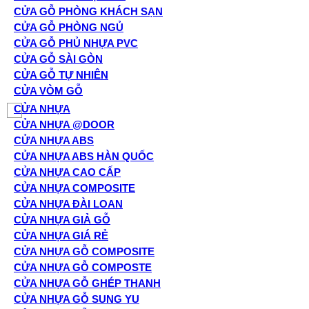
CỬA GỖ PHÒNG KHÁCH SẠN
CỬA GỖ PHÒNG NGỦ
CỬA GỖ PHỦ NHỰA PVC
CỬA GỖ SÀI GÒN
CỬA GỖ TỰ NHIÊN
CỬA VÒM GỖ
CỬA NHỰA
CỬA NHỰA @DOOR
CỬA NHỰA ABS
CỬA NHỰA ABS HÀN QUỐC
CỬA NHỰA CAO CẤP
CỬA NHỰA COMPOSITE
CỬA NHỰA ĐÀI LOAN
CỬA NHỰA GIẢ GỖ
CỬA NHỰA GIÁ RẺ
CỬA NHỰA GỖ COMPOSITE
CỬA NHỰA GỖ COMPOSTE
CỬA NHỰA GỖ GHÉP THANH
CỬA NHỰA GỖ SUNG YU