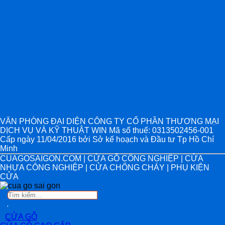
VĂN PHÒNG ĐẠI DIỆN CÔNG TY CỔ PHẦN THƯƠNG MẠI
DỊCH VỤ VÀ KỸ THUẬT WIN Mã số thuế: 0313502456-001
Cấp ngày 11/04/2016 bởi Sở kế hoạch và Đầu tư Tp Hồ Chí
Minh
CUAGOSAIGON.COM | CỬA GỖ CÔNG NGHIỆP | CỬA
NHỰA CÔNG NGHIỆP | CỬA CHỐNG CHÁY | PHỤ KIỆN
CỬA
Tìm
kiếm:
CỬA GỖ