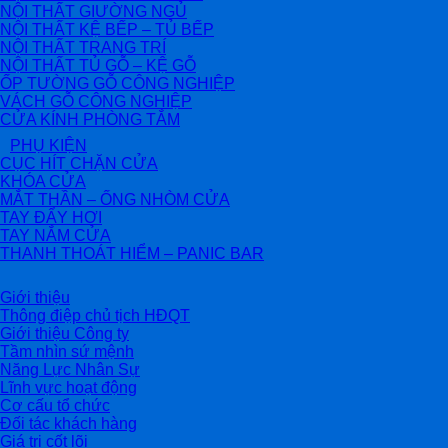
NỘI THẤT GIƯỜNG NGỦ
NỘI THẤT KỆ BẾP – TỦ BẾP
NỘI THẤT TRANG TRÍ
NỘI THẤT TỦ GỖ – KỆ GỖ
ỐP TƯỜNG GỖ CÔNG NGHIỆP
VÁCH GỖ CÔNG NGHIỆP
CỬA KÍNH PHÒNG TẮM
PHỤ KIỆN
CỤC HÍT CHẶN CỬA
KHÓA CỬA
MẮT THẦN – ỐNG NHÒM CỬA
TAY ĐẨY HƠI
TAY NẮM CỬA
THANH THOÁT HIỂM – PANIC BAR
Giới thiệu
Thông điệp chủ tịch HĐQT
Giới thiệu Công ty
Tầm nhìn sứ mệnh
Năng Lực Nhân Sự
Lĩnh vực hoạt động
Cơ cấu tổ chức
Đối tác khách hàng
Giá trị cốt lõi