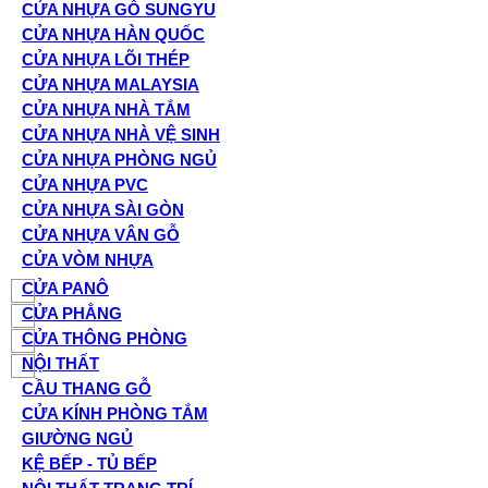
CỬA NHỰA GỖ SUNGYU
CỬA NHỰA HÀN QUỐC
CỬA NHỰA LÕI THÉP
CỬA NHỰA MALAYSIA
CỬA NHỰA NHÀ TẮM
CỬA NHỰA NHÀ VỆ SINH
CỬA NHỰA PHÒNG NGỦ
CỬA NHỰA PVC
CỬA NHỰA SÀI GÒN
CỬA NHỰA VÂN GỖ
CỬA VÒM NHỰA
CỬA PANÔ
CỬA PHẲNG
CỬA THÔNG PHÒNG
NỘI THẤT
CẦU THANG GỖ
CỬA KÍNH PHÒNG TẮM
GIƯỜNG NGỦ
KỆ BẾP - TỦ BẾP