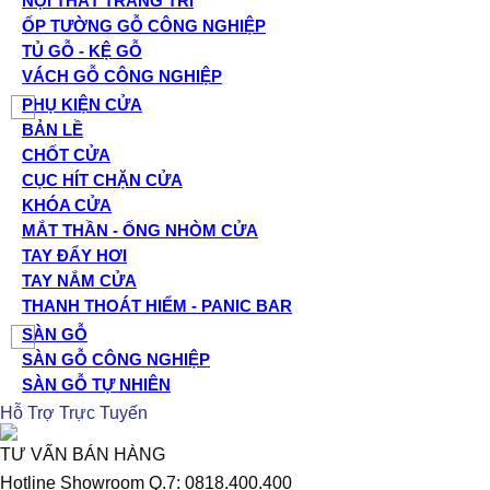
NỘI THẤT TRANG TRÍ
ỐP TƯỜNG GỖ CÔNG NGHIỆP
TỦ GỖ - KỆ GỖ
VÁCH GỖ CÔNG NGHIỆP
PHỤ KIỆN CỬA
BẢN LỀ
CHỐT CỬA
CỤC HÍT CHẶN CỬA
KHÓA CỬA
MẮT THẦN - ỐNG NHÒM CỬA
TAY ĐẨY HƠI
TAY NẮM CỬA
THANH THOÁT HIỂM - PANIC BAR
SÀN GỖ
SÀN GỖ CÔNG NGHIỆP
SÀN GỖ TỰ NHIÊN
Hỗ Trợ Trực Tuyến
TƯ VẤN BÁN HÀNG
Hotline Showroom Q.7: 0818.400.400