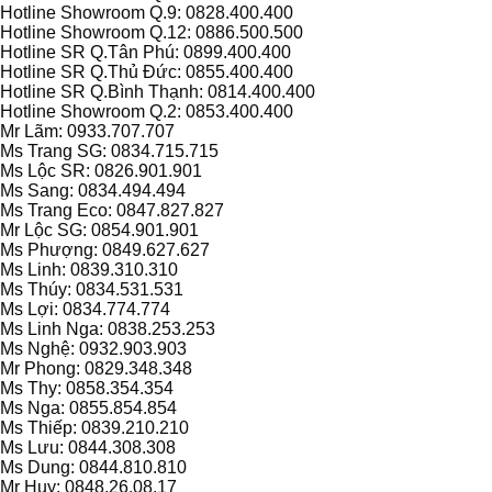
Hotline Showroom Q.9: 0828.400.400
Hotline Showroom Q.12: 0886.500.500
Hotline SR Q.Tân Phú: 0899.400.400
Hotline SR Q.Thủ Đức: 0855.400.400
Hotline SR Q.Bình Thạnh: 0814.400.400
Hotline Showroom Q.2: 0853.400.400
Mr Lãm: 0933.707.707
Ms Trang SG: 0834.715.715
Ms Lộc SR: 0826.901.901
Ms Sang: 0834.494.494
Ms Trang Eco: 0847.827.827
Mr Lộc SG: 0854.901.901
Ms Phượng: 0849.627.627
Ms Linh: 0839.310.310
Ms Thúy: 0834.531.531
Ms Lợi: 0834.774.774
Ms Linh Nga: 0838.253.253
Ms Nghệ: 0932.903.903
Mr Phong: 0829.348.348
Ms Thy: 0858.354.354
Ms Nga: 0855.854.854
Ms Thiếp: 0839.210.210
Ms Lưu: 0844.308.308
Ms Dung: 0844.810.810
Mr Huy: 0848.26.08.17