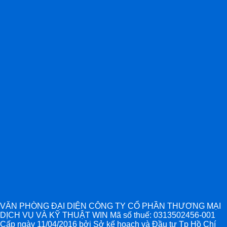
VĂN PHÒNG ĐẠI DIỆN CÔNG TY CỔ PHẦN THƯƠNG MẠI
DỊCH VỤ VÀ KỸ THUẬT WIN Mã số thuế: 0313502456-001
Cấp ngày 11/04/2016 bởi Sở kế hoạch và Đầu tư Tp Hồ Chí