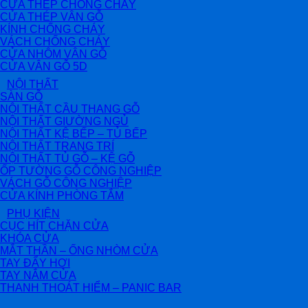
CỬA THÉP CHỐNG CHÁY
CỬA THÉP VÂN GỖ
KÍNH CHỐNG CHÁY
VÁCH CHỐNG CHÁY
CỬA NHÔM VÂN GỖ
CỬA VÂN GỖ 5D
NỘI THẤT
SÀN GỖ
NỘI THẤT CẦU THANG GỖ
NỘI THẤT GIƯỜNG NGỦ
NỘI THẤT KỆ BẾP – TỦ BẾP
NỘI THẤT TRANG TRÍ
NỘI THẤT TỦ GỖ – KỆ GỖ
ỐP TƯỜNG GỖ CÔNG NGHIỆP
VÁCH GỖ CÔNG NGHIỆP
CỬA KÍNH PHÒNG TẮM
PHỤ KIỆN
CỤC HÍT CHẶN CỬA
KHÓA CỬA
MẮT THẦN – ỐNG NHÒM CỬA
TAY ĐẨY HƠI
TAY NẮM CỬA
THANH THOÁT HIỂM – PANIC BAR