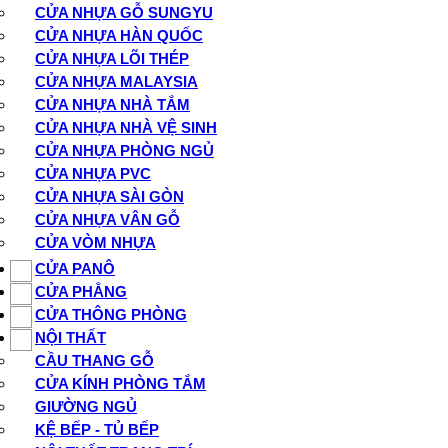
CỬA NHỰA GỖ SUNGYU
CỬA NHỰA HÀN QUỐC
CỬA NHỰA LÕI THÉP
CỬA NHỰA MALAYSIA
CỬA NHỰA NHÀ TẮM
CỬA NHỰA NHÀ VỆ SINH
CỬA NHỰA PHÒNG NGỦ
CỬA NHỰA PVC
CỬA NHỰA SÀI GÒN
CỬA NHỰA VÂN GỖ
CỬA VÒM NHỰA
CỬA PANÔ
CỬA PHẲNG
CỬA THÔNG PHÒNG
NỘI THẤT
CẦU THANG GỖ
CỬA KÍNH PHÒNG TẮM
GIƯỜNG NGỦ
KỆ BẾP - TỦ BẾP