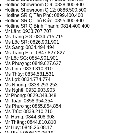
Hotline Showroom Q.9: 0828.400.400
Hotline Showroom Q.12: 0886.500.500
Hotline SR Q.Tân Phú: 0899.400.400
Hotline SR Q.Thủ Đức: 0855.400.400
Hotline SR Q.Bình Thạnh: 0814.400.400
Mr Lãm: 0933.707.707
Ms Trang SG: 0834.715.715
Ms Lộc SR: 0826.901.901
Ms Sang: 0834.494.494
Ms Trang Eco: 0847.827.827
Mr Lộc SG: 0854.901.901
Ms Phượng: 0849.627.627
Ms Linh: 0839.310.310
Ms Thúy: 0834.531.531
Ms Lợi: 0834.774.774
Ms Nhung: 0838.253.253
Ms Nghệ: 0932.903.903
Mr Phong: 0829.348.348
Mr Toàn: 0858.354.354
Ms Phương: 0855.854.854
Ms Trúc: 0839.210.210
Mr Hưng: 0844.308.308
Mr Thắng: 0844.810.810
Mr Huy: 0848.26.08.17
Mr Phát: 0886.20.06.19