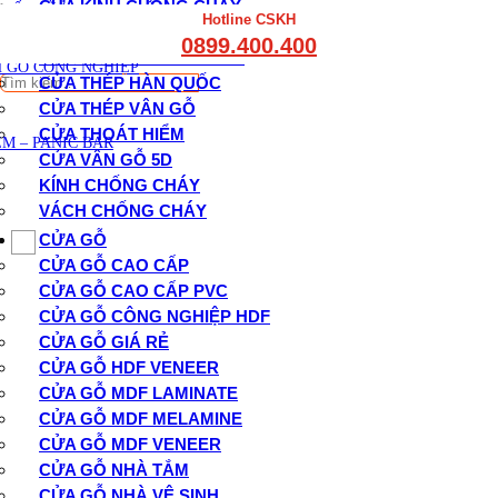
CỬA KÍNH CHỐNG CHÁY
THẤT CẦU THANG GỖ
Hotline CSKH
THẤT KỆ BẾP – TỦ BẾP
CỬA NHÔM VÂN GỖ
0899.400.400
THẤT TỦ GỖ – KỆ GỖ
CỬA THÉP CHỐNG CHÁY
 GỖ CÔNG NGHIỆP
Tìm
CỬA THÉP HÀN QUỐC
kiếm:
CỬA THÉP VÂN GỖ
CỬA THOÁT HIỂM
M – PANIC BAR
CỬA VÂN GỖ 5D
KÍNH CHỐNG CHÁY
VÁCH CHỐNG CHÁY
CỬA GỖ
CỬA GỖ CAO CẤP
CỬA GỖ CAO CẤP PVC
CỬA GỖ CÔNG NGHIỆP HDF
CỬA GỖ GIÁ RẺ
CỬA GỖ HDF VENEER
CỬA GỖ MDF LAMINATE
CỬA GỖ MDF MELAMINE
CỬA GỖ MDF VENEER
CỬA GỖ NHÀ TẮM
CỬA GỖ NHÀ VỆ SINH