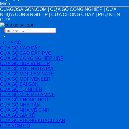
Minh
CUAGOSAIGON.COM | CỬA GỖ CÔNG NGHIỆP | CỬA
NHỰA CÔNG NGHIỆP | CỬA CHỐNG CHÁY | PHỤ KIỆN
CỬA
Tìm
kiếm:
CỬA GỖ
CỬA GỖ CAO CẤP
CỬA GỖ CAO CẤP PVC
CỬA GỖ CÔNG NGHIỆP HDF
CỬA GỖ HDF VENEER
CỬA GỖ PHỦ NHỰA PVC
CỬA GỖ MDF LAMINATE
CỬA GỖ MDF VENEER
CỬA GỖ SÀI GÒN
CỬA GỖ TỰ NHIÊN
CỬA GỖ MDF MELAMINE
CỬA GỖ PHÒNG NGỦ
CỬA GỖ NHÀ TẮM
CỬA GỖ NHÀ VỆ SINH
CỬA GỖ GIÁ RẺ
CỬA GỖ PHÒNG KHÁCH SẠN
CỬA VÒM GỖ