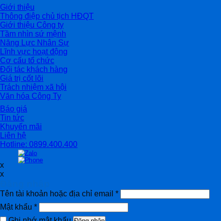
Giới thiệu
Thông điệp chủ tịch HĐQT
Giới thiệu Công ty
Tầm nhìn sứ mệnh
Năng Lực Nhân Sự
Lĩnh vực hoạt động
Cơ cấu tổ chức
Đối tác khách hàng
Giá trị cốt lõi
Trách nhiệm xã hội
Văn hóa Công Ty
Báo giá
Tin tức
Khuyến mãi
Liên hệ
Hotline: 0899.400.400
x
x
Đăng nhập
Tên tài khoản hoặc địa chỉ email
*
Mật khẩu
*
Ghi nhớ mật khẩu
Đăng nhập