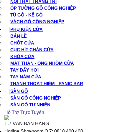
NỘI THẤT TRANG TRÍ
ỐP TƯỜNG GỖ CÔNG NGHIỆP
TỦ GỖ - KỆ GỖ
VÁCH GỖ CÔNG NGHIỆP
PHỤ KIỆN CỬA
BẢN LỀ
CHỐT CỬA
CỤC HÍT CHẶN CỬA
KHÓA CỬA
MẮT THẦN - ỐNG NHÒM CỬA
TAY ĐẨY HƠI
TAY NẮM CỬA
THANH THOÁT HIỂM - PANIC BAR
SÀN GỖ
SÀN GỖ CÔNG NGHIỆP
SÀN GỖ TỰ NHIÊN
Hỗ Trợ Trực Tuyến
TƯ VẤN BÁN HÀNG
Hotline Showroom Q.7: 0818.400.400