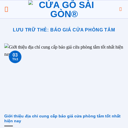
Chuyển
đến
nội
dung
LƯU TRỮ THẺ:
BÁO GIÁ CỬA PHÒNG TẮM
03
Th3
Giới thiệu địa chỉ cung cấp báo giá cửa phòng tắm tốt nhất
hiện nay