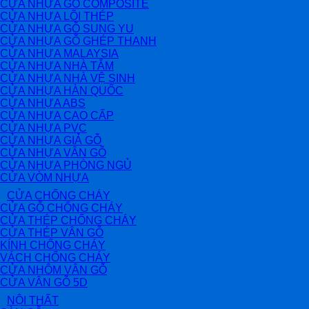
CỬA NHỰA GỖ COMPOSITE
CỬA NHỰA LÕI THÉP
CỬA NHỰA GỖ SUNG YU
CỬA NHỰA GỖ GHÉP THANH
CỬA NHỰA MALAYSIA
CỬA NHỰA NHÀ TẮM
CỬA NHỰA NHÀ VỆ SINH
CỬA NHỰA HÀN QUỐC
CỬA NHỰA ABS
CỬA NHỰA CAO CẤP
CỬA NHỰA PVC
CỬA NHỰA GIẢ GỖ
CỬA NHỰA VÂN GỖ
CỬA NHỰA PHÒNG NGỦ
CỬA VÒM NHỰA
CỬA CHỐNG CHÁY
CỬA GỖ CHỐNG CHÁY
CỬA THÉP CHỐNG CHÁY
CỬA THÉP VÂN GỖ
KÍNH CHỐNG CHÁY
VÁCH CHỐNG CHÁY
CỬA NHÔM VÂN GỖ
CỬA VÂN GỖ 5D
NỘI THẤT