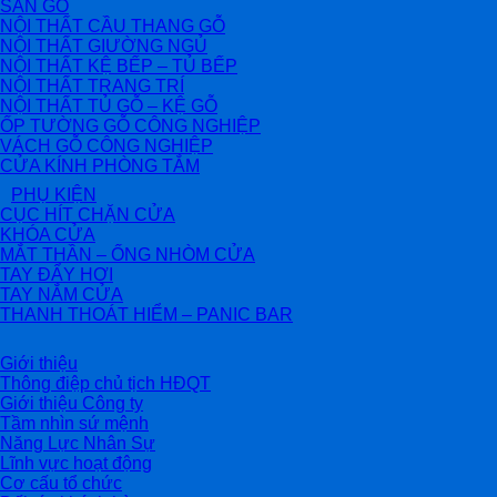
SÀN GỖ
NỘI THẤT CẦU THANG GỖ
NỘI THẤT GIƯỜNG NGỦ
NỘI THẤT KỆ BẾP – TỦ BẾP
NỘI THẤT TRANG TRÍ
NỘI THẤT TỦ GỖ – KỆ GỖ
ỐP TƯỜNG GỖ CÔNG NGHIỆP
VÁCH GỖ CÔNG NGHIỆP
CỬA KÍNH PHÒNG TẮM
PHỤ KIỆN
CỤC HÍT CHẶN CỬA
KHÓA CỬA
MẮT THẦN – ỐNG NHÒM CỬA
TAY ĐẨY HƠI
TAY NẮM CỬA
THANH THOÁT HIỂM – PANIC BAR
Giới thiệu
Thông điệp chủ tịch HĐQT
Giới thiệu Công ty
Tầm nhìn sứ mệnh
Năng Lực Nhân Sự
Lĩnh vực hoạt động
Cơ cấu tổ chức