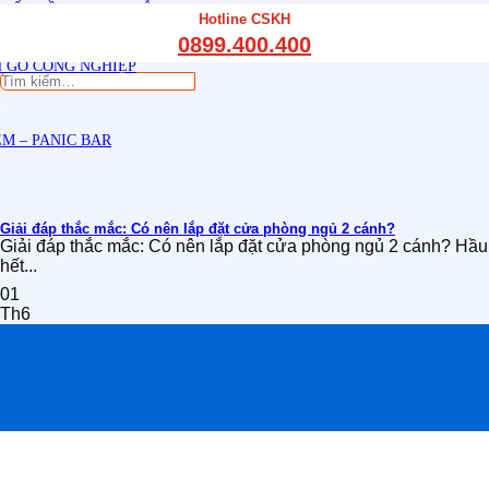
THẤT CẦU THANG GỖ
Hotline CSKH
THẤT KỆ BẾP – TỦ BẾP
0899.400.400
THẤT TỦ GỖ – KỆ GỖ
 GỖ CÔNG NGHIỆP
Tìm
kiếm:
M – PANIC BAR
Giải đáp thắc mắc: Có nên lắp đặt cửa phòng ngủ 2 cánh?
Giải đáp thắc mắc: Có nên lắp đặt cửa phòng ngủ 2 cánh? Hầu
hết...
01
Th6