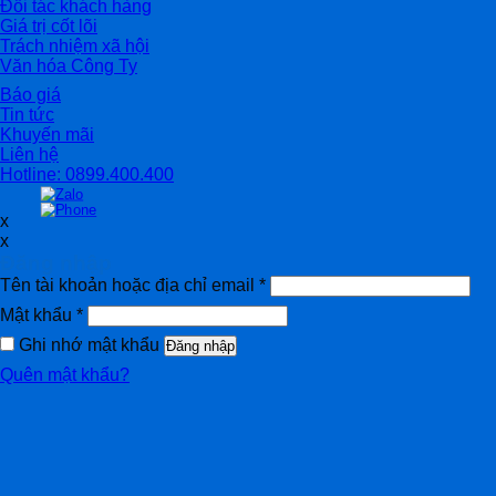
Đối tác khách hàng
Giá trị cốt lõi
Trách nhiệm xã hội
Văn hóa Công Ty
Báo giá
Tin tức
Khuyến mãi
Liên hệ
Hotline: 0899.400.400
x
x
Đăng nhập
Tên tài khoản hoặc địa chỉ email
*
Mật khẩu
*
Ghi nhớ mật khẩu
Đăng nhập
Quên mật khẩu?