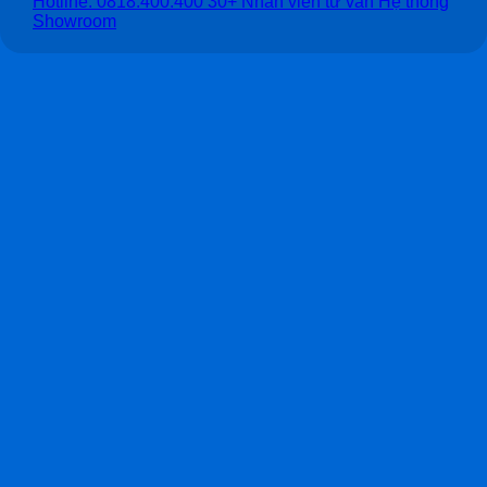
Hotline: 0818.400.400
30+ Nhân viên tư vấn
Hệ thống
Showroom