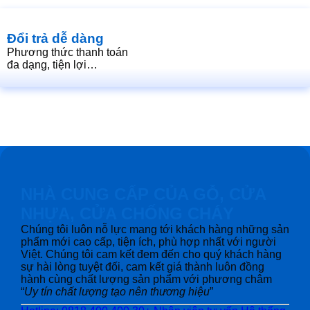
Đổi trả dễ dàng
Phương thức thanh toán
đa dạng, tiện lợi…
NHÀ CUNG CẤP CỦA GỖ, CỬA
NHỰA, CỬA CHỐNG CHÁY
Chúng tôi luôn nỗ lực mang tới khách hàng những sản
phẩm mới cao cấp, tiện ích, phù hợp nhất với người
Việt. Chúng tôi cam kết đem đến cho quý khách hàng
sự hài lòng tuyệt đối, cam kết giá thành luôn đồng
hành cùng chất lượng sản phẩm với phương châm
“
Uy tín chất lượng tạo nên thương hiệu
”