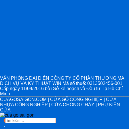
VĂN PHÒNG ĐẠI DIỆN CÔNG TY CỔ PHẦN THƯƠNG MẠI
DỊCH VỤ VÀ KỸ THUẬT WIN Mã số thuế: 0313502456-001
Cấp ngày 11/04/2016 bởi Sở kế hoạch và Đầu tư Tp Hồ Chí
Minh
CUAGOSAIGON.COM | CỬA GỖ CÔNG NGHIỆP | CỬA
NHỰA CÔNG NGHIỆP | CỬA CHỐNG CHÁY | PHỤ KIỆN
CỬA
Tìm
kiếm: