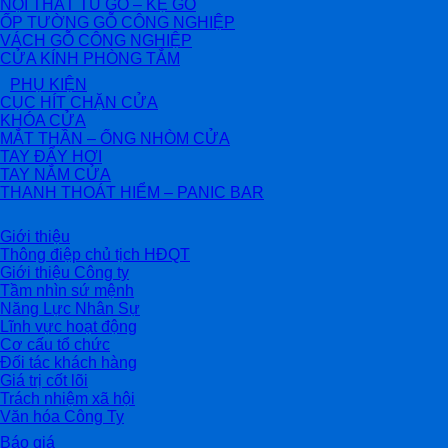
NỘI THẤT TỦ GỖ – KỆ GỖ
ỐP TƯỜNG GỖ CÔNG NGHIỆP
VÁCH GỖ CÔNG NGHIỆP
CỬA KÍNH PHÒNG TẮM
PHỤ KIỆN
CỤC HÍT CHẶN CỬA
KHÓA CỬA
MẮT THẦN – ỐNG NHÒM CỬA
TAY ĐẨY HƠI
TAY NẮM CỬA
THANH THOÁT HIỂM – PANIC BAR
Giới thiệu
Thông điệp chủ tịch HĐQT
Giới thiệu Công ty
Tầm nhìn sứ mệnh
Năng Lực Nhân Sự
Lĩnh vực hoạt động
Cơ cấu tổ chức
Đối tác khách hàng
Giá trị cốt lõi
Trách nhiệm xã hội
Văn hóa Công Ty
Báo giá