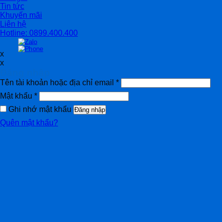
Tin tức
Khuyến mãi
Liên hệ
Hotline: 0899.400.400
x
x
Đăng nhập
Tên tài khoản hoặc địa chỉ email
*
Mật khẩu
*
Ghi nhớ mật khẩu
Đăng nhập
Quên mật khẩu?