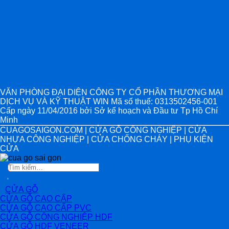
VĂN PHÒNG ĐẠI DIỆN CÔNG TY CỔ PHẦN THƯƠNG MẠI
DỊCH VỤ VÀ KỸ THUẬT WIN Mã số thuế: 0313502456-001
Cấp ngày 11/04/2016 bởi Sở kế hoạch và Đầu tư Tp Hồ Chí
Minh
CUAGOSAIGON.COM | CỬA GỖ CÔNG NGHIỆP | CỬA
NHỰA CÔNG NGHIỆP | CỬA CHỐNG CHÁY | PHỤ KIỆN
CỬA
Tìm
kiếm:
CỬA GỖ
CỬA GỖ CAO CẤP
CỬA GỖ CAO CẤP PVC
CỬA GỖ CÔNG NGHIỆP HDF
CỬA GỖ HDF VENEER