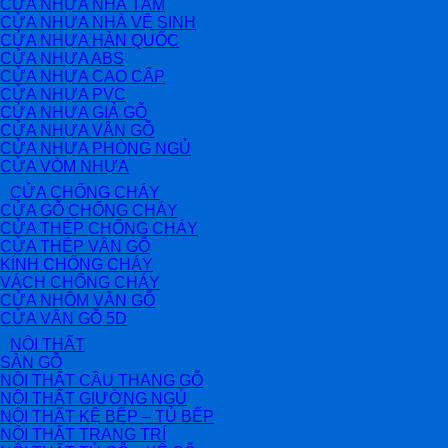
CỬA NHỰA NHÀ TẮM
CỬA NHỰA NHÀ VỆ SINH
CỬA NHỰA HÀN QUỐC
CỬA NHỰA ABS
CỬA NHỰA CAO CẤP
CỬA NHỰA PVC
CỬA NHỰA GIẢ GỖ
CỬA NHỰA VÂN GỖ
CỬA NHỰA PHÒNG NGỦ
CỬA VÒM NHỰA
CỬA CHỐNG CHÁY
CỬA GỖ CHỐNG CHÁY
CỬA THÉP CHỐNG CHÁY
CỬA THÉP VÂN GỖ
KÍNH CHỐNG CHÁY
VÁCH CHỐNG CHÁY
CỬA NHÔM VÂN GỖ
CỬA VÂN GỖ 5D
NỘI THẤT
SÀN GỖ
NỘI THẤT CẦU THANG GỖ
NỘI THẤT GIƯỜNG NGỦ
NỘI THẤT KỆ BẾP – TỦ BẾP
NỘI THẤT TRANG TRÍ