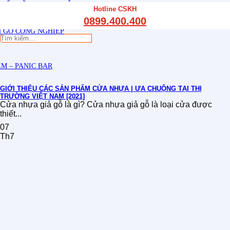
THẤT CẦU THANG GỖ
Hotline CSKH
THẤT KỆ BẾP – TỦ BẾP
0899.400.400
THẤT TỦ GỖ – KỆ GỖ
 GỖ CÔNG NGHIỆP
Tìm
kiếm:
M – PANIC BAR
GIỚI THIỆU CÁC SẢN PHẨM CỬA NHỰA | ƯA CHUỘNG TẠI THỊ
TRƯỜNG VIỆT NAM [2021]
Cửa nhựa giả gỗ là gì? Cửa nhựa giả gỗ là loại cửa được
thiết...
07
Th7