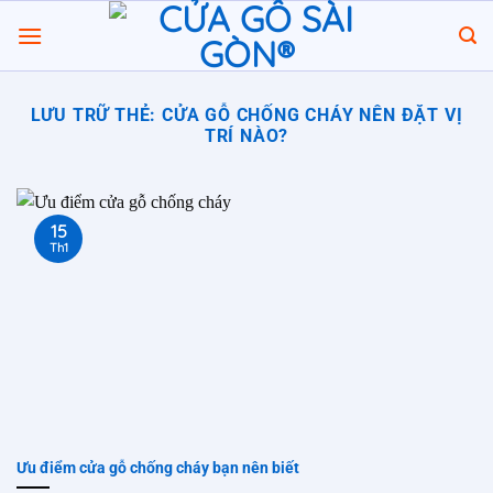
Chuyển
đến
nội
dung
LƯU TRỮ THẺ:
CỬA GỖ CHỐNG CHÁY NÊN ĐẶT VỊ
TRÍ NÀO?
15
Th1
Ưu điểm cửa gỗ chống cháy bạn nên biết