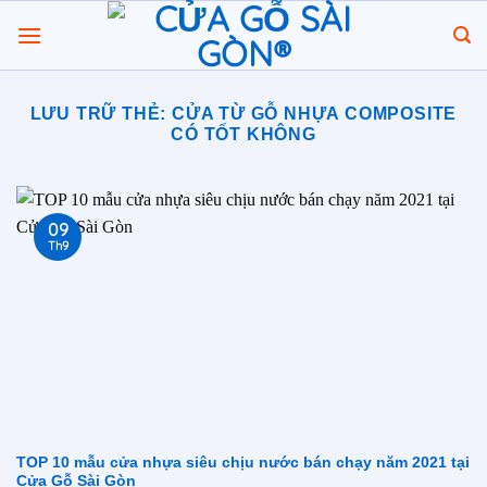
Chuyển
đến
nội
dung
LƯU TRỮ THẺ:
CỬA TỪ GỖ NHỰA COMPOSITE
CÓ TỐT KHÔNG
09
Th9
TOP 10 mẫu cửa nhựa siêu chịu nước bán chạy năm 2021 tại
Cửa Gỗ Sài Gòn