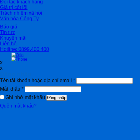
Đối tác khách hàng
Giá trị cốt lõi
Trách nhiệm xã hội
Văn hóa Công Ty
Báo giá
Tin tức
Khuyến mãi
Liên hệ
Hotline: 0899.400.400
x
x
Đăng nhập
Tên tài khoản hoặc địa chỉ email
*
Mật khẩu
*
Ghi nhớ mật khẩu
Đăng nhập
Quên mật khẩu?