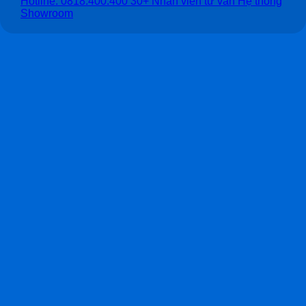
Hotline: 0818.400.400
30+ Nhân viên tư vấn
Hệ thống
Showroom