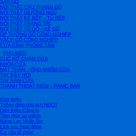
SÀN GỖ
NỘI THẤT CẦU THANG GỖ
NỘI THẤT GIƯỜNG NGỦ
NỘI THẤT KỆ BẾP – TỦ BẾP
NỘI THẤT TRANG TRÍ
NỘI THẤT TỦ GỖ – KỆ GỖ
ỐP TƯỜNG GỖ CÔNG NGHIỆP
VÁCH GỖ CÔNG NGHIỆP
CỬA KÍNH PHÒNG TẮM
PHỤ KIỆN
CỤC HÍT CHẶN CỬA
KHÓA CỬA
MẮT THẦN – ỐNG NHÒM CỬA
TAY ĐẨY HƠI
TAY NẮM CỬA
THANH THOÁT HIỂM – PANIC BAR
Giới thiệu
Thông điệp chủ tịch HĐQT
Giới thiệu Công ty
Tầm nhìn sứ mệnh
Năng Lực Nhân Sự
Lĩnh vực hoạt động
Cơ cấu tổ chức