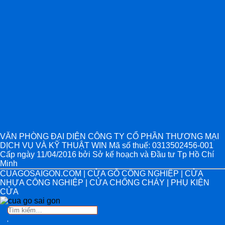
VĂN PHÒNG ĐẠI DIỆN CÔNG TY CỔ PHẦN THƯƠNG MẠI
DỊCH VỤ VÀ KỸ THUẬT WIN Mã số thuế: 0313502456-001
Cấp ngày 11/04/2016 bởi Sở kế hoạch và Đầu tư Tp Hồ Chí
Minh
CUAGOSAIGON.COM | CỬA GỖ CÔNG NGHIỆP | CỬA
NHỰA CÔNG NGHIỆP | CỬA CHỐNG CHÁY | PHỤ KIỆN
CỬA
Tìm
kiếm: