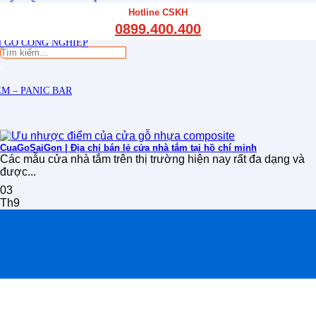
THẤT CẦU THANG GỖ
Hotline CSKH
THẤT KỆ BẾP – TỦ BẾP
0899.400.400
THẤT TỦ GỖ – KỆ GỖ
 GỖ CÔNG NGHIỆP
Tìm
kiếm:
M – PANIC BAR
CuaGoSaiGon | Địa chỉ bán lẻ cửa nhà tắm tại hồ chí minh
Các mẫu cửa nhà tắm trên thị trường hiện nay rất đa dạng và
được...
03
Th9