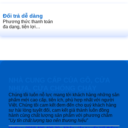
Đổi trả dễ dàng
Phương thức thanh toán
đa dạng, tiện lợi…
NHÀ CUNG CẤP CỦA GỖ, CỬA
NHỰA, CỬA CHỐNG CHÁY
Chúng tôi luôn nỗ lực mang tới khách hàng những sản
phẩm mới cao cấp, tiện ích, phù hợp nhất với người
Việt. Chúng tôi cam kết đem đến cho quý khách hàng
sự hài lòng tuyệt đối, cam kết giá thành luôn đồng
hành cùng chất lượng sản phẩm với phương châm
“
Uy tín chất lượng tạo nên thương hiệu
”