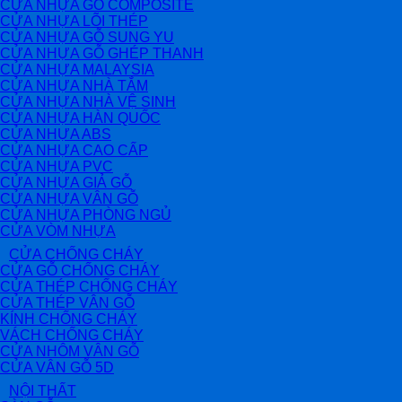
CỬA NHỰA GỖ COMPOSITE
CỬA NHỰA LÕI THÉP
CỬA NHỰA GỖ SUNG YU
CỬA NHỰA GỖ GHÉP THANH
CỬA NHỰA MALAYSIA
CỬA NHỰA NHÀ TẮM
CỬA NHỰA NHÀ VỆ SINH
CỬA NHỰA HÀN QUỐC
CỬA NHỰA ABS
CỬA NHỰA CAO CẤP
CỬA NHỰA PVC
CỬA NHỰA GIẢ GỖ
CỬA NHỰA VÂN GỖ
CỬA NHỰA PHÒNG NGỦ
CỬA VÒM NHỰA
CỬA CHỐNG CHÁY
CỬA GỖ CHỐNG CHÁY
CỬA THÉP CHỐNG CHÁY
CỬA THÉP VÂN GỖ
KÍNH CHỐNG CHÁY
VÁCH CHỐNG CHÁY
CỬA NHÔM VÂN GỖ
CỬA VÂN GỖ 5D
NỘI THẤT