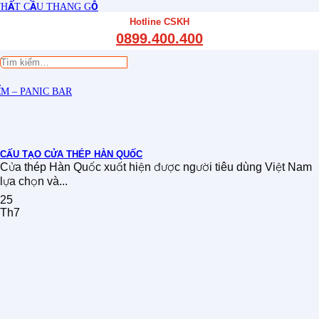
THẤT CẦU THANG GỖ
THẤT KỆ BẾP – TỦ BẾP
Hotline CSKH
THẤT TỦ GỖ – KỆ GỖ
0899.400.400
 GỖ CÔNG NGHIỆP
Tìm
kiếm:
M – PANIC BAR
CẤU TẠO CỬA THÉP HÀN QUỐC
Cửa thép Hàn Quốc xuất hiện được người tiêu dùng Việt Nam
lựa chọn và...
25
Th7