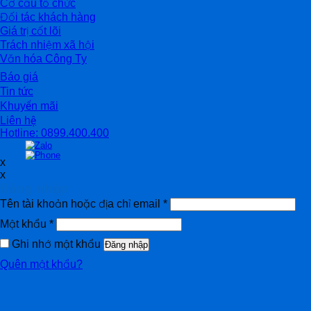
Cơ cấu tổ chức
Đối tác khách hàng
Giá trị cốt lõi
Trách nhiệm xã hội
Văn hóa Công Ty
Báo giá
Tin tức
Khuyến mãi
Liên hệ
Hotline: 0899.400.400
x
x
Đăng nhập
Tên tài khoản hoặc địa chỉ email
*
Mật khẩu
*
Ghi nhớ mật khẩu
Đăng nhập
Quên mật khẩu?