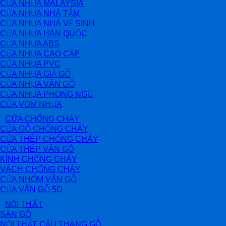
CỬA NHỰA MALAYSIA
CỬA NHỰA NHÀ TẮM
CỬA NHỰA NHÀ VỆ SINH
CỬA NHỰA HÀN QUỐC
CỬA NHỰA ABS
CỬA NHỰA CAO CẤP
CỬA NHỰA PVC
CỬA NHỰA GIẢ GỖ
CỬA NHỰA VÂN GỖ
CỬA NHỰA PHÒNG NGỦ
CỬA VÒM NHỰA
CỬA CHỐNG CHÁY
CỬA GỖ CHỐNG CHÁY
CỬA THÉP CHỐNG CHÁY
CỬA THÉP VÂN GỖ
KÍNH CHỐNG CHÁY
VÁCH CHỐNG CHÁY
CỬA NHÔM VÂN GỖ
CỬA VÂN GỖ 5D
NỘI THẤT
SÀN GỖ
NỘI THẤT CẦU THANG GỖ