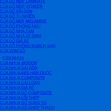
CỬA GỖ MDF LAMINATE
CỬA GỖ MDF VENEER
CỬA GỖ SÀI GÒN
CỬA GỖ TỰ NHIÊN
CỬA GỖ MDF MELAMINE
CỬA GỖ PHÒNG NGỦ
CỬA GỖ NHÀ TẮM
CỬA GỖ NHÀ VỆ SINH
CỬA GỖ GIÁ RẺ
CỬA GỖ PHÒNG KHÁCH SẠN
CỬA VÒM GỖ
CỬA NHỰA
CỬA NHỰA @DOOR
CỬA NHỰA SÀI GÒN
CỬA NHỰA ABS HÀN QUỐC
CỬA NHỰA COMPOSITE
CỬA NHỰA ĐÀI LOAN
CỬA NHỰA GIÁ RẺ
CỬA NHỰA GỖ COMPOSITE
CỬA NHỰA LÕI THÉP
CỬA NHỰA GỖ SUNG YU
CỬA NHỰA GỖ GHÉP THANH