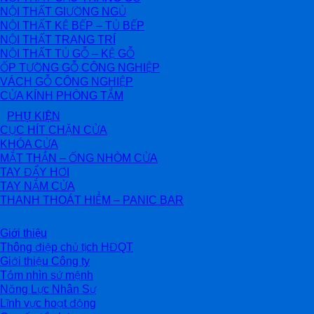
NỘI THẤT GIƯỜNG NGỦ
NỘI THẤT KỆ BẾP – TỦ BẾP
NỘI THẤT TRANG TRÍ
NỘI THẤT TỦ GỖ – KỆ GỖ
ỐP TƯỜNG GỖ CÔNG NGHIỆP
VÁCH GỖ CÔNG NGHIỆP
CỬA KÍNH PHÒNG TẮM
PHỤ KIỆN
CỤC HÍT CHẶN CỬA
KHÓA CỬA
MẮT THẦN – ỐNG NHÒM CỬA
TAY ĐẨY HƠI
TAY NẮM CỬA
THANH THOÁT HIỂM – PANIC BAR
Giới thiệu
Thông điệp chủ tịch HĐQT
Giới thiệu Công ty
Tầm nhìn sứ mệnh
Năng Lực Nhân Sự
Lĩnh vực hoạt động