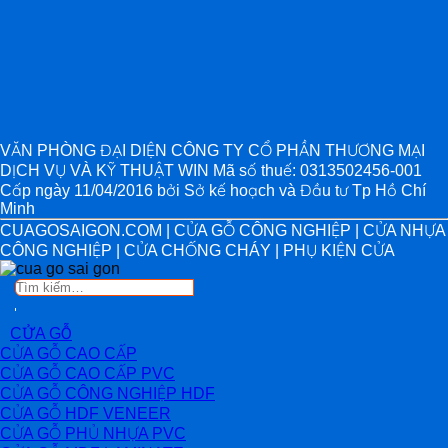
VĂN PHÒNG ĐẠI DIỆN CÔNG TY CỔ PHẦN THƯƠNG MẠI
DỊCH VỤ VÀ KỸ THUẬT WIN Mã số thuế: 0313502456-001
Cấp ngày 11/04/2016 bởi Sở kế hoạch và Đầu tư Tp Hồ Chí
Minh
CUAGOSAIGON.COM | CỬA GỖ CÔNG NGHIỆP | CỬA NHỰA
CÔNG NGHIỆP | CỬA CHỐNG CHÁY | PHỤ KIỆN CỬA
Tìm
kiếm:
CỬA GỖ
CỬA GỖ CAO CẤP
CỬA GỖ CAO CẤP PVC
CỬA GỖ CÔNG NGHIỆP HDF
CỬA GỖ HDF VENEER
CỬA GỖ PHỦ NHỰA PVC