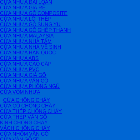
CỬA NHỰA ĐÀI LOAN
CỬA NHỰA GIÁ RẺ
CỬA NHỰA GỖ COMPOSITE
CỬA NHỰA LÕI THÉP
CỬA NHỰA GỖ SUNG YU
CỬA NHỰA GỖ GHÉP THANH
CỬA NHỰA MALAYSIA
CỬA NHỰA NHÀ TẮM
CỬA NHỰA NHÀ VỆ SINH
CỬA NHỰA HÀN QUỐC
CỬA NHỰA ABS
CỬA NHỰA CAO CẤP
CỬA NHỰA PVC
CỬA NHỰA GIẢ GỖ
CỬA NHỰA VÂN GỖ
CỬA NHỰA PHÒNG NGỦ
CỬA VÒM NHỰA
CỬA CHỐNG CHÁY
CỬA GỖ CHỐNG CHÁY
CỬA THÉP CHỐNG CHÁY
CỬA THÉP VÂN GỖ
KÍNH CHỐNG CHÁY
VÁCH CHỐNG CHÁY
CỬA NHÔM VÂN GỖ
CỬA VÂN GỖ 5D