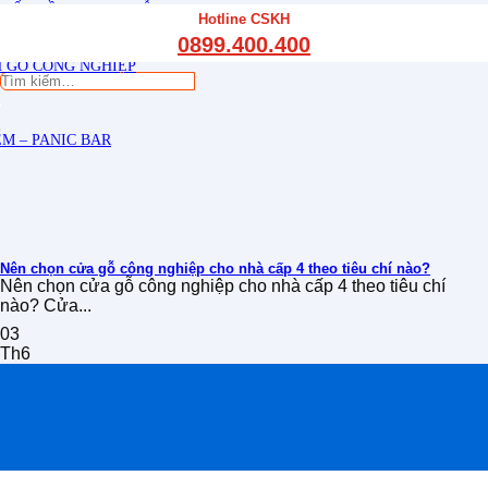
THẤT CẦU THANG GỖ
Hotline CSKH
THẤT KỆ BẾP – TỦ BẾP
0899.400.400
THẤT TỦ GỖ – KỆ GỖ
 GỖ CÔNG NGHIỆP
Tìm
kiếm:
M – PANIC BAR
Nên chọn cửa gỗ công nghiệp cho nhà cấp 4 theo tiêu chí nào?
Nên chọn cửa gỗ công nghiệp cho nhà cấp 4 theo tiêu chí
nào? Cửa...
03
Th6