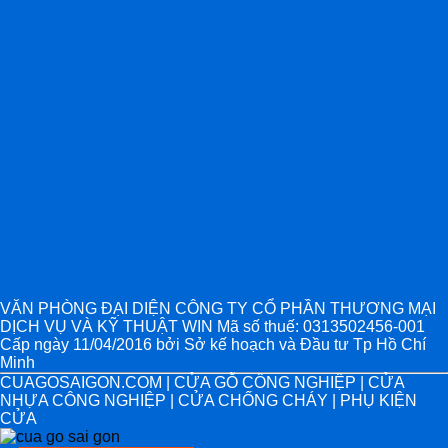
VĂN PHÒNG ĐẠI DIỆN CÔNG TY CỔ PHẦN THƯƠNG MẠI
DỊCH VỤ VÀ KỸ THUẬT WIN Mã số thuế: 0313502456-001
Cấp ngày 11/04/2016 bởi Sở kế hoạch và Đầu tư Tp Hồ Chí
Minh
CUAGOSAIGON.COM | CỬA GỖ CÔNG NGHIỆP | CỬA
NHỰA CÔNG NGHIỆP | CỬA CHỐNG CHÁY | PHỤ KIỆN
CỬA