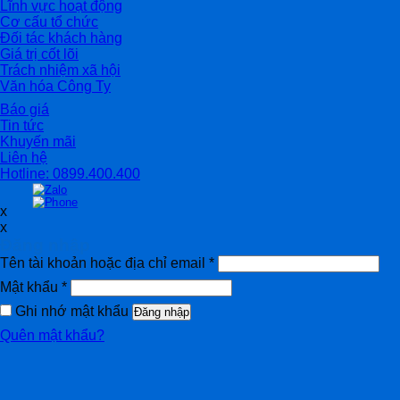
Lĩnh vực hoạt động
Cơ cấu tổ chức
Đối tác khách hàng
Giá trị cốt lõi
Trách nhiệm xã hội
Văn hóa Công Ty
Báo giá
Tin tức
Khuyến mãi
Liên hệ
Hotline: 0899.400.400
x
x
Đăng nhập
Tên tài khoản hoặc địa chỉ email
*
Mật khẩu
*
Ghi nhớ mật khẩu
Đăng nhập
Quên mật khẩu?