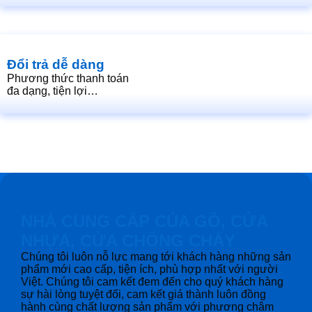
Đổi trả dễ dàng
Phương thức thanh toán
đa dạng, tiện lợi…
NHÀ CUNG CẤP CỦA GỖ, CỬA
NHỰA, CỬA CHỐNG CHÁY
Chúng tôi luôn nỗ lực mang tới khách hàng những sản
phẩm mới cao cấp, tiện ích, phù hợp nhất với người
Việt. Chúng tôi cam kết đem đến cho quý khách hàng
sự hài lòng tuyệt đối, cam kết giá thành luôn đồng
hành cùng chất lượng sản phẩm với phương châm