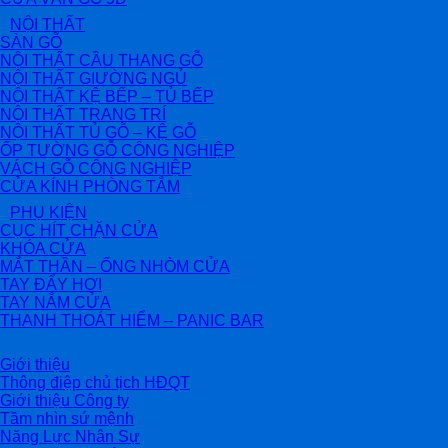
NỘI THẤT
SÀN GỖ
NỘI THẤT CẦU THANG GỖ
NỘI THẤT GIƯỜNG NGỦ
NỘI THẤT KỆ BẾP – TỦ BẾP
NỘI THẤT TRANG TRÍ
NỘI THẤT TỦ GỖ – KỆ GỖ
ỐP TƯỜNG GỖ CÔNG NGHIỆP
VÁCH GỖ CÔNG NGHIỆP
CỬA KÍNH PHÒNG TẮM
PHỤ KIỆN
CỤC HÍT CHẶN CỬA
KHÓA CỬA
MẮT THẦN – ỐNG NHÒM CỬA
TAY ĐẨY HƠI
TAY NẮM CỬA
THANH THOÁT HIỂM – PANIC BAR
Giới thiệu
Thông điệp chủ tịch HĐQT
Giới thiệu Công ty
Tầm nhìn sứ mệnh
Năng Lực Nhân Sự