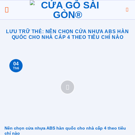
Chuyển
đến
nội
dung
LƯU TRỮ THẺ:
NÊN CHỌN CỬA NHỰA ABS HÀN
QUỐC CHO NHÀ CẤP 4 THEO TIÊU CHÍ NÀO
04
Th6
Nên chọn cửa nhựa ABS hàn quốc cho nhà cấp 4 theo tiêu
chí nào