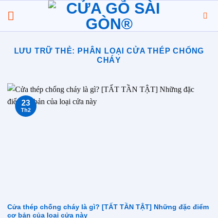
Chuyển
đến
nội
dung
LƯU TRỮ THẺ:
PHÂN LOẠI CỬA THÉP CHỐNG
CHÁY
23
Th2
Cửa thép chống cháy là gì? [TẤT TẦN TẬT] Những đặc điểm
cơ bản của loại cửa này